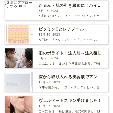
たるみ・肌の引き締めに！ハイフとポテンツァどっちがいい？
6月 26, 2023
小顔になりたい、リフトアップしたい！という方で、 HIFUにしようか、 ポテンツァにしようか、 と迷っている方も多いようです。 HIFUもポテンツァも、たるみや肌の引き締め効果のある人気の...
ビタミンCとレチノール
12月 16, 2023
今回は、『ビタミンC』と『レチノール』についてお話しします。 “美肌成分”の代表的な存在である「ビタミンC」と「レチノール」 美容意識の高い皆さまなら耳にしたことがあると思います。 それ...
初のボライト！注入前～注入後1週間の感想
3月 26, 2024
こんにちは！ まだまだ寒暖差もあり、花粉も飛んで、体調や肌が揺らぎやすい方も多いのではないでしょうか？ そんな最近わたしは、松下先生にボライトを注入して頂きました！ 人生✨初ボライト✨で注入...
膣から取り入れる美容液でアンチエイジング
10月 21, 2023
何年か前から、『フェムテック』という言葉をよく耳にするようになりました。 フェムテックは、月経や出産、不妊、更年期など女性特有の健康課題をサポートするツールとして注目されていますね。 フェ...
ヴェルベットスキン受けました！
12月 27, 2023
こんにちは！ 私は最近、毛穴の開きと、肌のごわつきが気になって、なんとかお肌をツヤツヤにしたいな〜と思っていました… そこで！ダーマペン『ヴェルベットスキン』を受けました♪ 経過ごとに写...