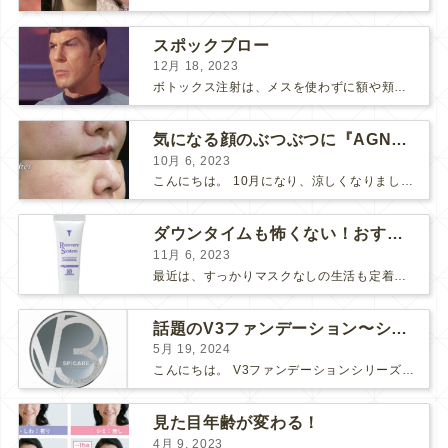
スポックブロー
12月 18, 2023
ボトックス注射は、メスを使わずに額や頬のシワ、エラを和らげることができるため、リスクの少ない美容医療としてとても人気の治療です。 しかし、表情筋がうまく動かずに、引きつったような不自然な笑顔...
気になる顔のぶつぶつに『AGNES』
10月 6, 2023
こんにちは。 10月になり、涼しくなりましたね。 先日、美味しい栗が届いたので栗ご飯を作りました。 お米3合にお水を入れて、 料理酒大さじ2、塩小さじ1、栗を大量に投入！ 美味しくで...
ダウンタイムも怖くない！おすすめコスメ2選！
11月 6, 2023
最近は、すっかりマスクなしの生活も定着してきましたね。 マスク必須の時は面倒だし、息苦しいし、早くマスクなしの生活に戻らないかな～と思っていましたが、そんなマスク生活にもメリットがありました。そ...
話題のV3ファンデーション〜シャイニングVSブリリアント〜
5月 19, 2024
こんにちは。 V3ファンデーションシリーズより新たなシリーズが入荷しました！ 【V3ブリリアントファンデーション】です♪ V3シリーズの推しポイント まずは、「エキサイティング」「シャイニング...
見た目年齢が変わる！
4月 9, 2023