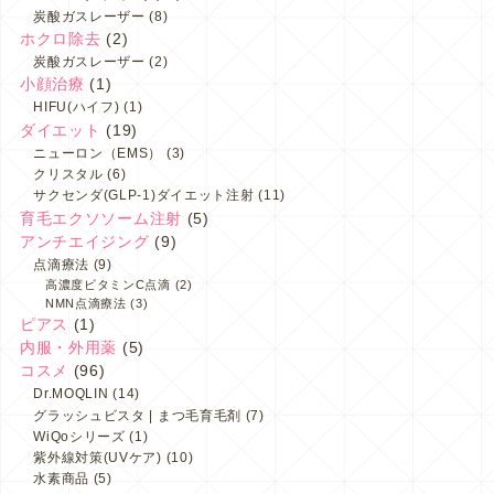
炭酸ガスレーザー
(8)
ホクロ除去
(2)
炭酸ガスレーザー
(2)
小顔治療
(1)
HIFU(ハイフ)
(1)
ダイエット
(19)
ニューロン（EMS）
(3)
クリスタル
(6)
サクセンダ(GLP-1)ダイエット注射
(11)
育毛エクソソーム注射
(5)
アンチエイジング
(9)
点滴療法
(9)
高濃度ビタミンC点滴
(2)
NMN点滴療法
(3)
ピアス
(1)
内服・外用薬
(5)
コスメ
(96)
Dr.MOQLIN
(14)
グラッシュビスタ | まつ毛育毛剤
(7)
WiQoシリーズ
(1)
紫外線対策(UVケア)
(10)
水素商品
(5)