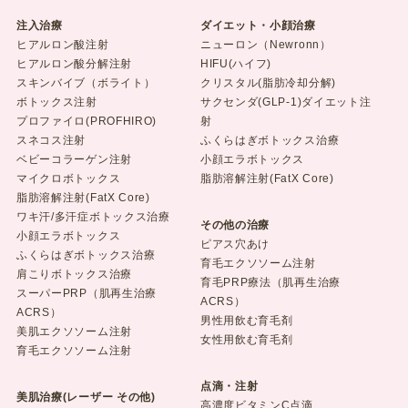
注入治療
ダイエット・小顔治療
ヒアルロン酸注射
ニューロン（Newronn）
ヒアルロン酸分解注射
HIFU(ハイフ)
スキンバイブ（ボライト）
クリスタル(脂肪冷却分解)
ボトックス注射
サクセンダ(GLP-1)ダイエット注
プロファイロ(PROFHIRO)
射
スネコス注射
ふくらはぎボトックス治療
ベビーコラーゲン注射
小顔エラボトックス
マイクロボトックス
脂肪溶解注射(FatX Core)
脂肪溶解注射(FatX Core)
ワキ汗/多汗症ボトックス治療
その他の治療
小顔エラボトックス
ピアス穴あけ
ふくらはぎボトックス治療
育毛エクソソーム注射
肩こりボトックス治療
育毛PRP療法（肌再生治療
スーパーPRP（肌再生治療
ACRS）
ACRS）
男性用飲む育毛剤
美肌エクソソーム注射
女性用飲む育毛剤
育毛エクソソーム注射
点滴・注射
美肌治療(レーザー その他)
高濃度ビタミンC点滴