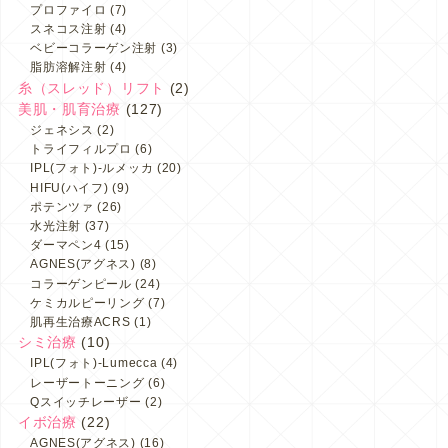
プロファイロ
(7)
スネコス注射
(4)
ベビーコラーゲン注射
(3)
脂肪溶解注射
(4)
糸（スレッド）リフト
(2)
美肌・肌育治療
(127)
ジェネシス
(2)
トライフィルプロ
(6)
IPL(フォト)-ルメッカ
(20)
HIFU(ハイフ)
(9)
ポテンツァ
(26)
水光注射
(37)
ダーマペン4
(15)
AGNES(アグネス)
(8)
コラーゲンピール
(24)
ケミカルピーリング
(7)
肌再生治療ACRS
(1)
シミ治療
(10)
IPL(フォト)-Lumecca
(4)
レーザートーニング
(6)
Qスイッチレーザー
(2)
イボ治療
(22)
AGNES(アグネス)
(16)