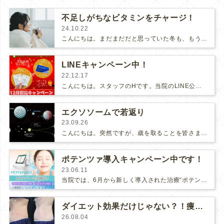
不足しがちなビタミンをチャージ！
24.10.22
こんにちは。まだまだだと思っていた冬も、もう少しでやってきますね❄️寒いのが苦手な私は、怯えています😅冬はビタミンが不足しやす…
LINEキャンペーン中！
22.12.17
こんにちは。スタッフのHです。当院のLINE公式アカウントはご存知ですか？急なキャンセルが出た場合のお知らせや空き状況の配信、…
エクソソームで若返り
23.09.26
こんにちは。突然ですが、歳を取ることを皆さまはどう感じますか？ポジティブに捉えたり、ネガティブに捉えたり、人それぞれかと思います…
ポテンツァ導入キャンペーン中です！
23.06.11
当院では、6月から新しく導入された治療“ポテンツァ”のキャンペーンを行なっております。今回、【クレーター・毛穴・美肌治療】と【タ…
ダイエット効果だけじゃない？！痩身機器ニューロンとは！
26.08.04