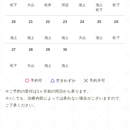
松下
大山
松井
河辺
池上
池上
松下
松下
20
21
22
23
24
25
26
池上
池上
池上
池上
大山
池上
松下
27
28
29
30
松下
大山
池上
池上
予約可
空きわずか
予約不可
※ご予約の受付は1ヶ月前の同日から承ります。
※○△でも、治療内容によっては承れない場合がございますので、
ご了承ください。