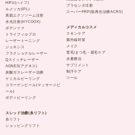
HIFU(ハイフ)
プラセンタ注射
ルメッカ(IPL)
スーパーPRP(肌再生治療ACRS)
美肌エクソソーム注射
水光注射(HYCOOX)
メディカルコスメ
ポテンツァ
スキンケア
トライフィルプロ
紫外線対策
レーザートーニング
メイク
ジェネシス
育毛/まつ毛・眉毛ケア
フラクショナルレーザー
水素療法
Qスイッチレーザー
サプリメント
AGNES(アグネス)
制汗ケア
炭酸ガスレーザー治療
ツール
ケミカルピーリング
コラーゲンピール(マッサージピ
ール)
ボディピーリング
スレッド治療(糸リフト)
糸リフト
ショッピングリフト