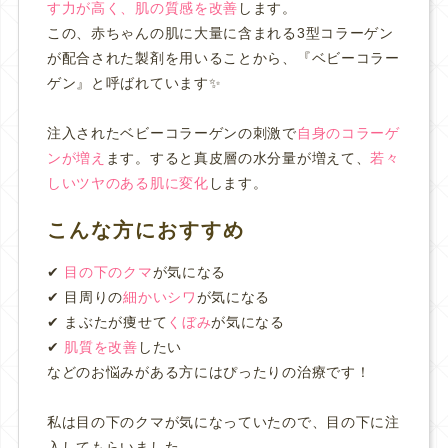
す力が高く、肌の質感を改善
します。
この、赤ちゃんの肌に大量に含まれる3型コラーゲン
が配合された製剤を用いることから、『ベビーコラー
ゲン』と呼ばれています✨
注入されたベビーコラーゲンの刺激で
自身のコラーゲ
ンが増え
ます。すると真皮層の水分量が増えて、
若々
しいツヤのある肌に変化
します。
こんな方におすすめ
✔︎
目の下のクマ
が気になる
✔︎ 目周りの
細かいシワ
が気になる
✔︎ まぶたが痩せて
くぼみ
が気になる
✔︎
肌質を改善
したい
などのお悩みがある方にはぴったりの治療です！
私は目の下のクマが気になっていたので、目の下に注
入してもらいました。