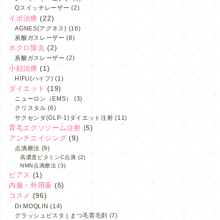
Qスイッチレーザー
(2)
イボ治療
(22)
AGNES(アグネス)
(16)
炭酸ガスレーザー
(8)
ホクロ除去
(2)
炭酸ガスレーザー
(2)
小顔治療
(1)
HIFU(ハイフ)
(1)
ダイエット
(19)
ニューロン（EMS）
(3)
クリスタル
(6)
サクセンダ(GLP-1)ダイエット注射
(11)
育毛エクソソーム注射
(5)
アンチエイジング
(9)
点滴療法
(9)
高濃度ビタミンC点滴
(2)
NMN点滴療法
(3)
ピアス
(1)
内服・外用薬
(5)
コスメ
(96)
Dr.MOQLIN
(14)
グラッシュビスタ | まつ毛育毛剤
(7)