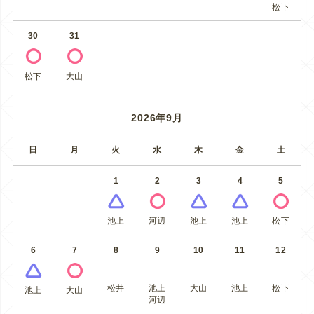
松下
30
31
松下
大山
2026年9月
日
月
火
水
木
金
土
1
2
3
4
5
池上
河辺
池上
池上
松下
6
7
8
9
10
11
12
松井
池上
大山
池上
松下
池上
大山
河辺