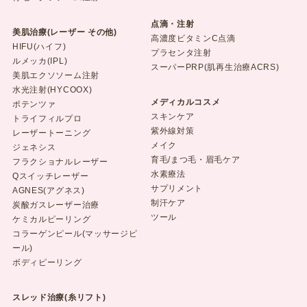
点滴・注射
美肌治療(レーザー その他)
高濃度ビタミンC点滴
HIFU(ハイフ)
プラセンタ注射
ルメッカ(IPL)
スーパーPRP(肌再生治療ACRS)
美肌エクソソーム注射
水光注射(HYCOOX)
メディカルコスメ
ポテンツァ
スキンケア
トライフィルプロ
紫外線対策
レーザートーニング
メイク
ジェネシス
育毛/まつ毛・眉毛ケア
フラクショナルレーザー
水素療法
Qスイッチレーザー
サプリメント
AGNES(アグネス)
制汗ケア
炭酸ガスレーザー治療
ツール
ケミカルピーリング
コラーゲンピール(マッサージピ
ール)
ボディピーリング
スレッド治療(糸リフト)