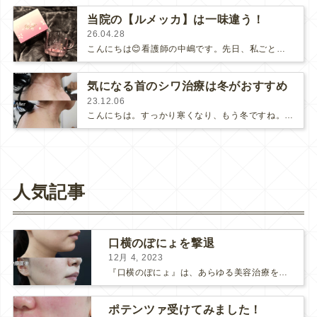
当院の【ルメッカ】は一味違う！
26.04.28
こんにちは😊看護師の中嶋です。先日、私ごとではありますが、とても嬉しいことがありました🥰実は結婚したのですが、ずっと前からマグノ…
気になる首のシワ治療は冬がおすすめ
23.12.06
こんにちは。すっかり寒くなり、もう冬ですね。通勤時に寒くて着込むと電車の中が暑くて、着るものに毎日頭を悩ませています。ハイネッ…
人気記事
口横のぽにょを撃退
12月 4, 2023
『口横のぽにょ』は、あらゆる美容治療を行ってもなかなか良くならないことで有名ですね。 糸リフトは口横にフォーカスするのは難しいですし、ショッピングスレッドを毎月受けるにはコストがかかります… ...
ポテンツァ受けてみました！