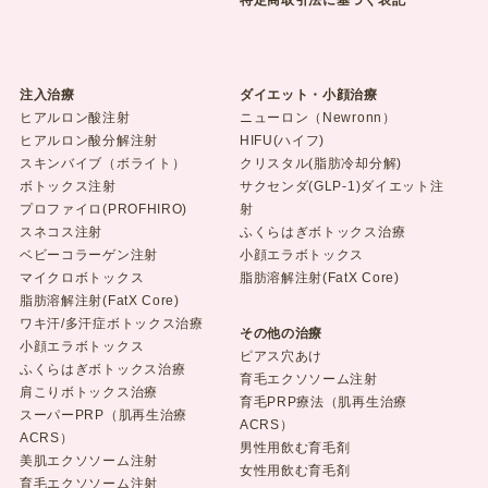
注入治療
ダイエット・小顔治療
ヒアルロン酸注射
ニューロン（Newronn）
ヒアルロン酸分解注射
HIFU(ハイフ)
スキンバイブ（ボライト）
クリスタル(脂肪冷却分解)
ボトックス注射
サクセンダ(GLP-1)ダイエット注
プロファイロ(PROFHIRO)
射
スネコス注射
ふくらはぎボトックス治療
ベビーコラーゲン注射
小顔エラボトックス
マイクロボトックス
脂肪溶解注射(FatX Core)
脂肪溶解注射(FatX Core)
ワキ汗/多汗症ボトックス治療
その他の治療
小顔エラボトックス
ピアス穴あけ
ふくらはぎボトックス治療
育毛エクソソーム注射
肩こりボトックス治療
育毛PRP療法（肌再生治療
スーパーPRP（肌再生治療
ACRS）
ACRS）
男性用飲む育毛剤
美肌エクソソーム注射
女性用飲む育毛剤
育毛エクソソーム注射