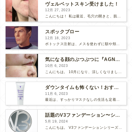
ヴェルベットスキン受けました！
12月 27, 2023
こんにちは！ 私は最近、毛穴の開きと、肌のごわつきが気になって、なんとかお肌をツヤツヤにしたいな〜と思っていました… そこで！ダーマペン『ヴェルベットスキン』を受けました♪ 経過ごとに写...
スポックブロー
12月 18, 2023
ボトックス注射は、メスを使わずに額や頬のシワ、エラを和らげることができるため、リスクの少ない美容医療としてとても人気の治療です。 しかし、表情筋がうまく動かずに、引きつったような不自然な笑顔...
気になる顔のぶつぶつに『AGNES』
10月 6, 2023
こんにちは。 10月になり、涼しくなりましたね。 先日、美味しい栗が届いたので栗ご飯を作りました。 お米3合にお水を入れて、 料理酒大さじ2、塩小さじ1、栗を大量に投入！ 美味しくで...
ダウンタイムも怖くない！おすすめコスメ2選！
11月 6, 2023
最近は、すっかりマスクなしの生活も定着してきましたね。 マスク必須の時は面倒だし、息苦しいし、早くマスクなしの生活に戻らないかな～と思っていましたが、そんなマスク生活にもメリットがありました。そ...
話題のV3ファンデーション〜シャイニングVSブリリアント〜
5月 19, 2024
こんにちは。 V3ファンデーションシリーズより新たなシリーズが入荷しました！ 【V3ブリリアントファンデーション】です♪ V3シリーズの推しポイント まずは、「エキサイティング」「シャイニング...