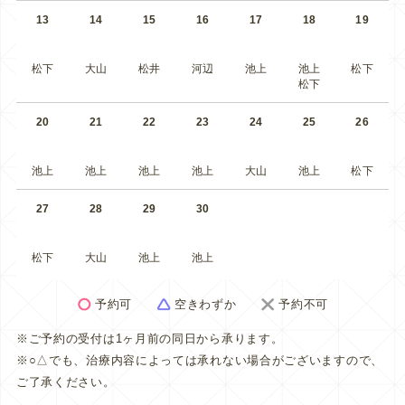
13
14
15
16
17
18
19
松下
大山
松井
河辺
池上
池上
松下
松下
20
21
22
23
24
25
26
池上
池上
池上
池上
大山
池上
松下
27
28
29
30
松下
大山
池上
池上
予約可
空きわずか
予約不可
※ご予約の受付は1ヶ月前の同日から承ります。
※○△でも、治療内容によっては承れない場合がございますので、
ご了承ください。