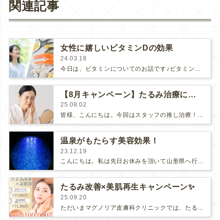
関連記事
女性に嬉しいビタミンDの効果
24.03.18
今日は、ビタミンについてのお話です♪ビタミンには、A・B2・B6・C・D・Eとさまざまなビタミンがあります。皆さまは、ビタミンD…
【8月キャンペーン】たるみ治療にはHIFU！
25.08.02
皆様、こんにちは。今回はスタッフの推し治療！『HIFU』が8月のキャンペーンです✨コロナ渦でマスクも増え、日頃のストレスや疲れ……
温泉がもたらす美容効果！
23.12.19
こんにちは。私は先日お休みを頂いて山形県へ行ってきました。以前母親の実家があったので、小さい頃から何十回と行った山形。今回は、最…
たるみ改善×美肌再生キャンペーン✨
25.09.20
ただいまマグノリア皮膚科クリニックでは、たるみを改善して美肌も手に入れる✨大変お得なキャンペーンを行っております💕＼残り10日…