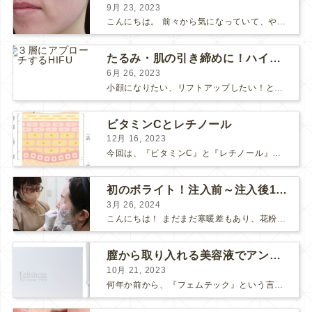
9月 23, 2023
こんにちは。 前々から気になっていて、やってみたい！ と思っていたポテンツァが当院に導入され私も体験してみました♪ 施術をする看護師として、ポテンツァとは何かをお伝えできればいいなと思い...
たるみ・肌の引き締めに！ハイフとポテンツァどっちがいい？
6月 26, 2023
小顔になりたい、リフトアップしたい！という方で、 HIFUにしようか、 ポテンツァにしようか、 と迷っている方も多いようです。 HIFUもポテンツァも、たるみや肌の引き締め効果のある人気の...
ビタミンCとレチノール
12月 16, 2023
今回は、『ビタミンC』と『レチノール』についてお話しします。 “美肌成分”の代表的な存在である「ビタミンC」と「レチノール」 美容意識の高い皆さまなら耳にしたことがあると思います。 それ...
初のボライト！注入前～注入後1週間の感想
3月 26, 2024
こんにちは！ まだまだ寒暖差もあり、花粉も飛んで、体調や肌が揺らぎやすい方も多いのではないでしょうか？ そんな最近わたしは、松下先生にボライトを注入して頂きました！ 人生✨初ボライト✨で注入...
膣から取り入れる美容液でアンチエイジング
10月 21, 2023
何年か前から、『フェムテック』という言葉をよく耳にするようになりました。 フェムテックは、月経や出産、不妊、更年期など女性特有の健康課題をサポートするツールとして注目されていますね。 フェ...