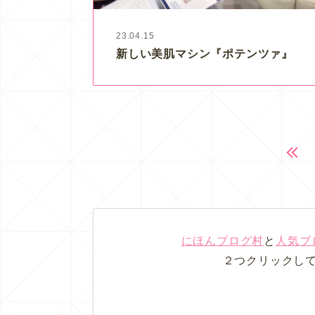
23.04.15
新しい美肌マシン『ポテンツァ』
にほんブログ村
と
人気ブ
２つクリックし