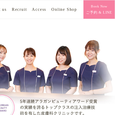
Book Now
 us
Recruit
Access
Online Shop
ご予約 & LINE