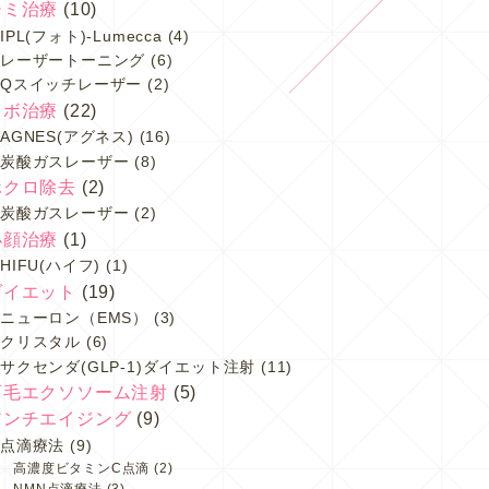
シミ治療
(10)
IPL(フォト)-Lumecca
(4)
レーザートーニング
(6)
Qスイッチレーザー
(2)
イボ治療
(22)
AGNES(アグネス)
(16)
炭酸ガスレーザー
(8)
ホクロ除去
(2)
炭酸ガスレーザー
(2)
小顔治療
(1)
HIFU(ハイフ)
(1)
ダイエット
(19)
ニューロン（EMS）
(3)
クリスタル
(6)
サクセンダ(GLP-1)ダイエット注射
(11)
育毛エクソソーム注射
(5)
アンチエイジング
(9)
点滴療法
(9)
高濃度ビタミンC点滴
(2)
NMN点滴療法
(3)