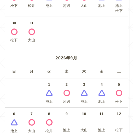
松下
松井
池上
河辺
大山
池上
池上
松下
30
31
松下
大山
2026年9月
日
月
火
水
木
金
土
1
2
3
4
5
池上
河辺
池上
池上
松下
6
7
8
9
10
11
12
池上
大山
池上
松下
池上
大山
松井