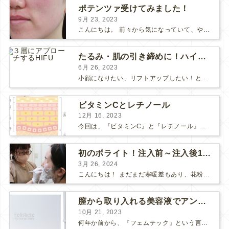
ポテンツァ受けてみました！
9月 23, 2023
こんにちは。 前々から気になっていて、やってみたい！ と思っていたポテンツァが当院に導入され私も体験してみました♪ 施術をする看護師として、ポテンツァとは何かをお伝えできればいいなと思い...
たるみ・肌の引き締めに！ハイフとポテンツァどっちがいい？
6月 26, 2023
小顔になりたい、リフトアップしたい！という方で、 HIFUにしようか、 ポテンツァにしようか、 と迷っている方も多いようです。 HIFUもポテンツァも、たるみや肌の引き締め効果のある人気の...
ビタミンCとレチノール
12月 16, 2023
今回は、『ビタミンC』と『レチノール』についてお話しします。 “美肌成分”の代表的な存在である「ビタミンC」と「レチノール」 美容意識の高い皆さまなら耳にしたことがあると思います。 それ...
初のボライト！注入前～注入後1週間の感想
3月 26, 2024
こんにちは！ まだまだ寒暖差もあり、花粉も飛んで、体調や肌が揺らぎやすい方も多いのではないでしょうか？ そんな最近わたしは、松下先生にボライトを注入して頂きました！ 人生✨初ボライト✨で注入...
膣から取り入れる美容液でアンチエイジング
10月 21, 2023
何年か前から、『フェムテック』という言葉をよく耳にするようになりました。 フェムテックは、月経や出産、不妊、更年期など女性特有の健康課題をサポートするツールとして注目されていますね。 フェ...