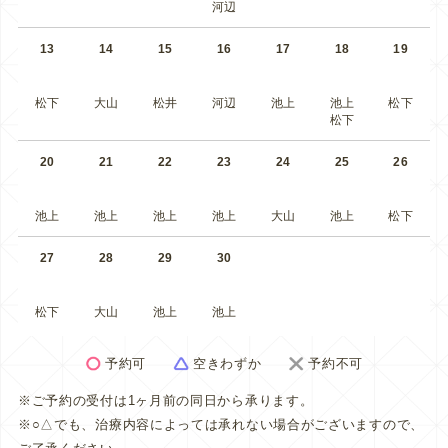
河辺
13
14
15
16
17
18
19
松下
大山
松井
河辺
池上
池上
松下
松下
20
21
22
23
24
25
26
池上
池上
池上
池上
大山
池上
松下
27
28
29
30
松下
大山
池上
池上
予約可
空きわずか
予約不可
※ご予約の受付は1ヶ月前の同日から承ります。
※○△でも、治療内容によっては承れない場合がございますので、