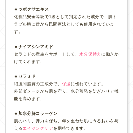
🔸ツボクサエキス
化粧品安全等級で1級として判定された成分で、肌ト
ラブル時に昔から民間療法としても使用されていま
す。
🔸ナイアシンアミド
セラミドの産生をサポートして、
水分保持力
に働きか
けてくれます。
🔸セラミド
細胞間脂質の主成分で、
保湿
に優れています。
外部ダメージから肌を守り、水分蒸発を防ぎバリア機
能を高めます。
🔸加水分解コラーゲン
肌のハリ、弾力を保ち、年を重ねた肌にうるおいを与
える
エイジングケア
を期待できます。