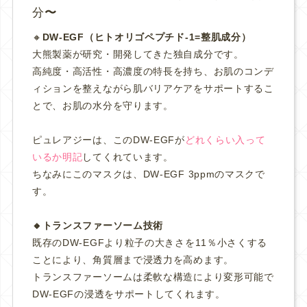
分
🔸
DW-EGF（ヒトオリゴペプチド‐1=整肌成分）
大熊製薬が研究・開発してきた独自成分です。
高純度・高活性・高濃度の特長を持ち、お肌のコンデ
ィションを整えながら肌バリアケアをサポートするこ
とで、お肌の水分を守ります。
ピュレアジーは、このDW-EGFが
どれくらい入って
いるか明記
してくれています。
ちなみにこのマスクは、DW-EGF 3ppmのマスクで
す。
🔸トランスファーソーム技術
既存のDW-EGFより粒子の大きさを11％小さくする
ことにより、角質層まで浸透力を高めます。
トランスファーソームは柔軟な構造により変形可能で
DW-EGFの浸透をサポートしてくれます。