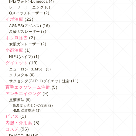
IPL(フォト)-Lumecca
(4)
レーザートーニング
(6)
Qスイッチレーザー
(2)
イボ治療
(22)
AGNES(アグネス)
(16)
炭酸ガスレーザー
(8)
ホクロ除去
(2)
炭酸ガスレーザー
(2)
小顔治療
(1)
HIFU(ハイフ)
(1)
ダイエット
(19)
ニューロン（EMS）
(3)
クリスタル
(6)
サクセンダ(GLP-1)ダイエット注射
(11)
育毛エクソソーム注射
(5)
アンチエイジング
(9)
点滴療法
(9)
高濃度ビタミンC点滴
(2)
NMN点滴療法
(3)
ピアス
(1)
内服・外用薬
(5)
コスメ
(96)
Dr.MOQLIN
(14)