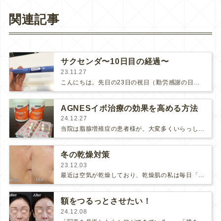
関連記事
サクセンダ〜10日目の経過〜
23.11.27
こんにちは。先日の23日の祝日（勤労感謝の日）から24日をお休みにして4連休をとって旅行に行かれた方も多いようです。旅行に行くと…
AGNESイボ治療の効果を高める方法
24.12.27
当院は脂腺増殖症の患者様が、大変多くいらっしゃいます。脂腺増殖症は、難治性のイボです。良性の腫瘍ですので、放っておいても平気です…
冬の乾燥対策
23.12.03
最近は空気が乾燥しており、乾燥肌の私は毎日「乾燥」と戦っています（笑）寒くて暖房もつけるので更に乾燥しますよね。乾燥しない保湿ク…
額をつるっとさせたい！
24.12.08