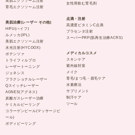
美肌エクソソーム注射
女性用飲む育毛剤
育毛エクソソーム注射
点滴・注射
美肌治療(レーザー その他)
高濃度ビタミンC点滴
HIFU(ハイフ)
プラセンタ注射
ルメッカ(IPL)
スーパーPRP(肌再生治療ACRS)
美肌エクソソーム注射
水光注射(HYCOOX)
メディカルコスメ
ポテンツァ
スキンケア
トライフィルプロ
紫外線対策
レーザートーニング
メイク
ジェネシス
育毛/まつ毛・眉毛ケア
フラクショナルレーザー
水素療法
Qスイッチレーザー
サプリメント
AGNES(アグネス)
制汗ケア
炭酸ガスレーザー治療
ツール
ケミカルピーリング
コラーゲンピール(マッサージピ
ール)
ボディピーリング