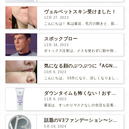
ヴェルベットスキン受けました！
12月 27, 2023
こんにちは！ 私は最近、毛穴の開きと、肌のごわつきが気になって、なんとかお肌をツヤツヤにしたいな〜と思っていました… そこで！ダーマペン『ヴェルベットスキン』を受けました♪ 経過ごとに写...
スポックブロー
12月 18, 2023
ボトックス注射は、メスを使わずに額や頬のシワ、エラを和らげることができるため、リスクの少ない美容医療としてとても人気の治療です。 しかし、表情筋がうまく動かずに、引きつったような不自然な笑顔...
気になる顔のぶつぶつに『AGNES』
10月 6, 2023
こんにちは。 10月になり、涼しくなりましたね。 先日、美味しい栗が届いたので栗ご飯を作りました。 お米3合にお水を入れて、 料理酒大さじ2、塩小さじ1、栗を大量に投入！ 美味しくで...
ダウンタイムも怖くない！おすすめコスメ2選！
11月 6, 2023
最近は、すっかりマスクなしの生活も定着してきましたね。 マスク必須の時は面倒だし、息苦しいし、早くマスクなしの生活に戻らないかな～と思っていましたが、そんなマスク生活にもメリットがありました。そ...
話題のV3ファンデーション〜シャイニングVSブリリアント〜
5月 19, 2024