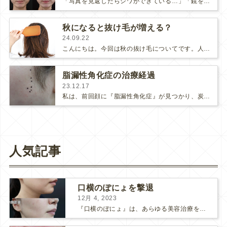
「写真を見返したらシワができている…」「鏡を見る時、横シワが出てきた」などなど、皆さん、額のシワが気になったことはありませんか？…
秋になると抜け毛が増える？
24.09.22
こんにちは。今回は秋の抜け毛についてです。人間の髪は、1日あたり50本から100本抜けますが、秋になるとさらに抜け毛が増えると言…
脂漏性角化症の治療経過
23.12.17
私は、前回顔に『脂漏性角化症』が見つかり、炭酸ガスレーザーの治療を受けました。その時のブログはこちらスタッフブログ>>…
人気記事
口横のぽにょを撃退
12月 4, 2023
『口横のぽにょ』は、あらゆる美容治療を行ってもなかなか良くならないことで有名ですね。 糸リフトは口横にフォーカスするのは難しいですし、ショッピングスレッドを毎月受けるにはコストがかかります… ...