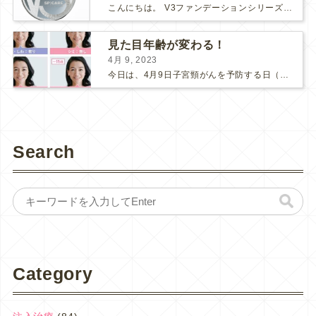
こんにちは。 V3ファンデーションシリーズより新たなシリーズが入荷しました！ 【V3ブリリアントファンデーション】です♪ V3シリーズの推しポイント まずは、「エキサイティング」「シャイニング...
見た目年齢が変わる！
4月 9, 2023
今日は、4月9日子宮頸がんを予防する日（子宮の日）です。 ここ数年、新型コロナの影響で、子宮頸がん検診にも受診控えが起こってしまっているそうです。 検診間隔が空いてしまう事で、もしがんが発見さ...
Search
Category