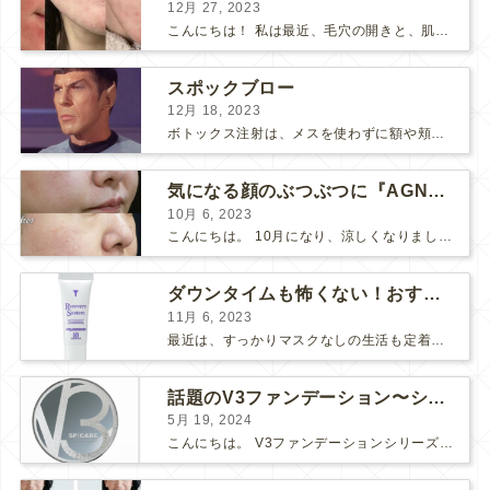
12月 27, 2023
こんにちは！ 私は最近、毛穴の開きと、肌のごわつきが気になって、なんとかお肌をツヤツヤにしたいな〜と思っていました… そこで！ダーマペン『ヴェルベットスキン』を受けました♪ 経過ごとに写...
スポックブロー
12月 18, 2023
ボトックス注射は、メスを使わずに額や頬のシワ、エラを和らげることができるため、リスクの少ない美容医療としてとても人気の治療です。 しかし、表情筋がうまく動かずに、引きつったような不自然な笑顔...
気になる顔のぶつぶつに『AGNES』
10月 6, 2023
こんにちは。 10月になり、涼しくなりましたね。 先日、美味しい栗が届いたので栗ご飯を作りました。 お米3合にお水を入れて、 料理酒大さじ2、塩小さじ1、栗を大量に投入！ 美味しくで...
ダウンタイムも怖くない！おすすめコスメ2選！
11月 6, 2023
最近は、すっかりマスクなしの生活も定着してきましたね。 マスク必須の時は面倒だし、息苦しいし、早くマスクなしの生活に戻らないかな～と思っていましたが、そんなマスク生活にもメリットがありました。そ...
話題のV3ファンデーション〜シャイニングVSブリリアント〜
5月 19, 2024
こんにちは。 V3ファンデーションシリーズより新たなシリーズが入荷しました！ 【V3ブリリアントファンデーション】です♪ V3シリーズの推しポイント まずは、「エキサイティング」「シャイニング...