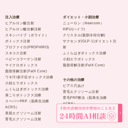
注入治療
ダイエット・小顔治療
ヒアルロン酸注射
ニューロン（Newronn）
ヒアルロン酸分解注射
HIFU(ハイフ)
スキンバイブ（ボライト）
クリスタル(脂肪冷却分解)
ボトックス注射
サクセンダ(GLP-1)ダイエット注
プロファイロ(PROFHIRO)
射
スネコス注射
ふくらはぎボトックス治療
ベビーコラーゲン注射
小顔エラボトックス
マイクロボトックス
脂肪溶解注射(FatX Core)
脂肪溶解注射(FatX Core)
ワキ汗/多汗症ボトックス治療
その他の治療
小顔エラボトックス
ピアス穴あけ
ふくらはぎボトックス治療
育毛エクソソーム注射
肩こりボトックス治療
育毛PRP療法（肌再生治療
スーパーPRP（肌再生治療
ACRS）
ACRS）
男性用飲む育毛剤
美肌エクソソーム注射
女性用飲む育毛剤
育毛エクソソーム注射