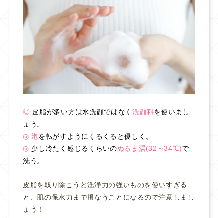
◎
皮脂が多い方は水洗顔ではなく
洗顔料
を使いまし
ょう。
◎ 泡
を転がすようにくるくると優しく。
◎
少し冷たく感じるくらいの
ぬるま湯(32～34℃)
で
洗う。
皮脂を取り除こうと洗浄力の強いものを使いすぎる
と、肌の保水力まで損なうことになるので注意しまし
ょう！