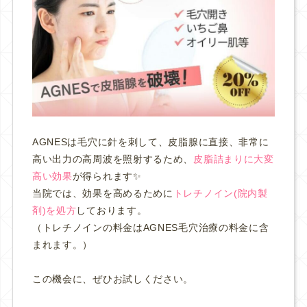
AGNESは毛穴に針を刺して、皮脂腺に直接、非常に
高い出力の高周波を照射するため、
皮脂詰まりに大変
高い効果
が得られます✨
当院では、効果を高めるために
トレチノイン(院内製
剤)を処方
しております。
（
トレチノインの料金はAGNES毛穴治療の料金に含
まれます。）
この機会に、ぜひお試しください。