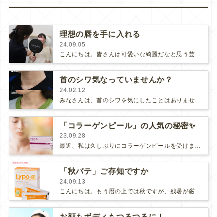
理想の唇を手に入れる
24.09.05
こんにちは。皆さんは可愛いな綺麗だなと思う芸能人や、モデルさんはいらっしゃいますか？女性のなりたい顔ランキングで、常に上位に入っ…
首のシワ気なっていませんか？
24.02.12
みなさんは、首のシワを気にしたことはありませんか？首のシワは『見た目年齢を上げる原因』と言われています。首は顔のすぐ下にあること…
「コラーゲンピール」の人気の秘密✨
23.09.28
最近、私は久しぶりにコラーゲンピールを受けました！お肌の調子が良くない毛穴が気になってきたと思う時は、手軽に受けられて即効性が…
「秋バテ」ご存知ですか
24.09.13
こんにちは。もう暦の上では秋ですが、残暑が厳しいですね😔今年の夏も猛暑でしたが、猛暑が続いた夏の後こそ「秋バテ」になりやすいそう…
お顔もボディもつるつるに！