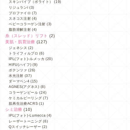
スキンバイブ（ボライト）
(19)
リジュランi
(3)
プロファイロ
(7)
スネコス注射
(4)
ベビーコラーゲン注射
(3)
脂肪溶解注射
(4)
糸（スレッド）リフト
(2)
美肌・肌育治療
(127)
ジェネシス
(2)
トライフィルプロ
(6)
IPL(フォト)-ルメッカ
(20)
HIFU(ハイフ)
(9)
ポテンツァ
(26)
水光注射
(37)
ダーマペン4
(15)
AGNES(アグネス)
(8)
コラーゲンピール
(24)
ケミカルピーリング
(7)
肌再生治療ACRS
(1)
シミ治療
(10)
IPL(フォト)-Lumecca
(4)
レーザートーニング
(6)
Qスイッチレーザー
(2)