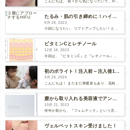
こんにちは。 前々から気になっていて、やってみたい！ と思っていたポテンツァが当院に導入され私も体験してみました♪ 施術をする看護師として、ポテンツァとは何かをお伝えできればいいなと思い...
たるみ・肌の引き締めに！ハイフとポテンツァどっちがいい？
6月 26, 2023
小顔になりたい、リフトアップしたい！という方で、 HIFUにしようか、 ポテンツァにしようか、 と迷っている方も多いようです。 HIFUもポテンツァも、たるみや肌の引き締め効果のある人気の...
ビタミンCとレチノール
12月 16, 2023
今回は、『ビタミンC』と『レチノール』についてお話しします。 “美肌成分”の代表的な存在である「ビタミンC」と「レチノール」 美容意識の高い皆さまなら耳にしたことがあると思います。 それ...
初のボライト！注入前～注入後1週間の感想
3月 26, 2024
こんにちは！ まだまだ寒暖差もあり、花粉も飛んで、体調や肌が揺らぎやすい方も多いのではないでしょうか？ そんな最近わたしは、松下先生にボライトを注入して頂きました！ 人生✨初ボライト✨で注入...
膣から取り入れる美容液でアンチエイジング
10月 21, 2023
何年か前から、『フェムテック』という言葉をよく耳にするようになりました。 フェムテックは、月経や出産、不妊、更年期など女性特有の健康課題をサポートするツールとして注目されていますね。 フェ...
ヴェルベットスキン受けました！