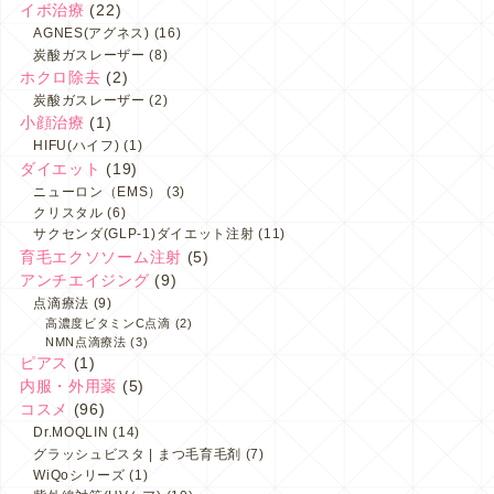
イボ治療
(22)
AGNES(アグネス)
(16)
炭酸ガスレーザー
(8)
ホクロ除去
(2)
炭酸ガスレーザー
(2)
小顔治療
(1)
HIFU(ハイフ)
(1)
ダイエット
(19)
ニューロン（EMS）
(3)
クリスタル
(6)
サクセンダ(GLP-1)ダイエット注射
(11)
育毛エクソソーム注射
(5)
アンチエイジング
(9)
点滴療法
(9)
高濃度ビタミンC点滴
(2)
NMN点滴療法
(3)
ピアス
(1)
内服・外用薬
(5)
コスメ
(96)
Dr.MOQLIN
(14)
グラッシュビスタ | まつ毛育毛剤
(7)
WiQoシリーズ
(1)