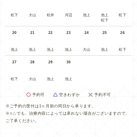
松下
大山
松井
河辺
池上
池上
松下
松下
20
21
22
23
24
25
26
池上
池上
池上
池上
大山
池上
松下
27
28
29
30
松下
大山
池上
池上
予約可
空きわずか
予約不可
※ご予約の受付は1ヶ月前の同日から承ります。
※○△でも、治療内容によっては承れない場合がございますので、
ご了承ください。