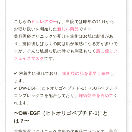
こちらの
ピュレアジー
は、
当院では昨年の11月から
お取り扱いを開始した
新しい商品
です✨
美容医療クリニックで受ける施術はお肌に刺激があ
り、施術後しばらくの間は肌が敏感になる方が多いで
すが、そんな敏感な肌の時でも
刺激もなく
肌に優しい
フェイスマスク
です。
✔︎ 密着力に優れており、
施術後の肌を素早く鎮静
し
ます。
✔︎ DW-EGF（ヒトオリゴペプチド-1）+5GFペプチド
コンプレックスを配合しており、
施術効果を高めて
く
れます。
DW-EGF（ヒトオリゴペプチド-1）と
は？
大熊製薬（
クリニック専用の化粧品ブランドで、美容