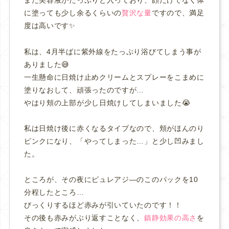
また美容液がたっぷりと入っており、顔だけでなく体
に塗っても少し余るくらいの
贅沢な量
ですので、満足
度は高いです✨
私は、4月半ばに紫外線をたっぷり浴びてしまう事が
ありました😅
一生懸命に日焼け止めクリームとスプレーをこまめに
塗りなおして、頑張ったのですが…
やはり頬の上部が少し日焼けしてしまいました😭
私は日焼け後に赤くなるタイプなので、頬がほんのり
ピンクになり、「やってしまった…」と少し凹みまし
た。
ところが、その夜にピュレアジ―のこのパックを10
分程したところ…
びっくりするほど赤みが引いていたのです！！
その後も赤みがぶり返すことなく、
鎮静効果の高さ
を