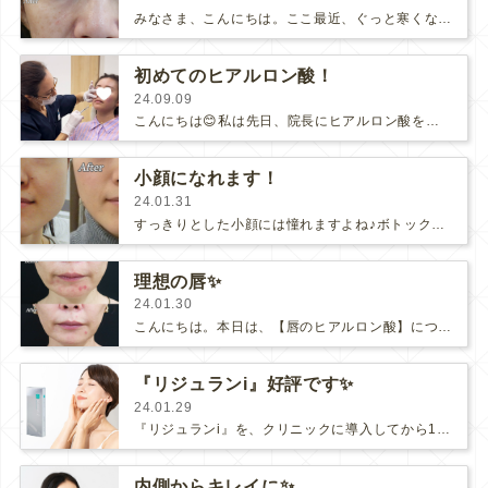
みなさま、こんにちは。ここ最近、ぐっと寒くなりましたね😵みなさま体調を崩されてはいないでしょうか？ニュースでもよく見かけますが…
初めてのヒアルロン酸！
24.09.09
こんにちは😊私は先日、院長にヒアルロン酸を注入して頂きました！ヒアルロン酸注入は初めてでしたが、日々、患者さまが綺麗になられる…
小顔になれます！
24.01.31
すっきりとした小顔には憧れますよね♪ボトックス注射は、おでこや眉間などの表情ジワを消すために注入することが多いですが、注入する部位…
理想の唇✨
24.01.30
こんにちは。本日は、【唇のヒアルロン酸】についてご紹介します。唇のヒアルロン酸注射と聞くと、著名人のボテっとした不自然なイメージ…
『リジュランi』好評です✨
24.01.29
『リジュランi』を、クリニックに導入してから1ヶ月が経過しました。1回目の治療を行い、2回目の治療でご来院される方が最近いらっしゃ…
内側からキレイに✨