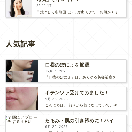
23.11.17
日焼けして広範囲にシミが出てきた、お肌がくすんできた、なんてことはありませんか？頬の高いところや、こめかみ、口周囲等がぼんやり…
人気記事
口横のぽにょを撃退
12月 4, 2023
『口横のぽにょ』は、あらゆる美容治療を行ってもなかなか良くならないことで有名ですね。 糸リフトは口横にフォーカスするのは難しいですし、ショッピングスレッドを毎月受けるにはコストがかかります… ...
ポテンツァ受けてみました！
9月 23, 2023
こんにちは。 前々から気になっていて、やってみたい！ と思っていたポテンツァが当院に導入され私も体験してみました♪ 施術をする看護師として、ポテンツァとは何かをお伝えできればいいなと思い...
たるみ・肌の引き締めに！ハイフとポテンツァどっちがいい？
6月 26, 2023