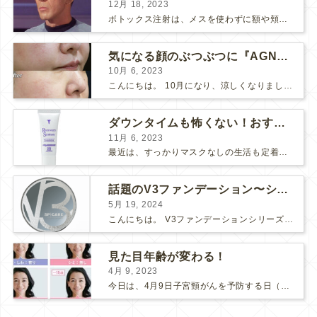
12月 18, 2023
ボトックス注射は、メスを使わずに額や頬のシワ、エラを和らげることができるため、リスクの少ない美容医療としてとても人気の治療です。 しかし、表情筋がうまく動かずに、引きつったような不自然な笑顔...
気になる顔のぶつぶつに『AGNES』
10月 6, 2023
こんにちは。 10月になり、涼しくなりましたね。 先日、美味しい栗が届いたので栗ご飯を作りました。 お米3合にお水を入れて、 料理酒大さじ2、塩小さじ1、栗を大量に投入！ 美味しくで...
ダウンタイムも怖くない！おすすめコスメ2選！
11月 6, 2023
最近は、すっかりマスクなしの生活も定着してきましたね。 マスク必須の時は面倒だし、息苦しいし、早くマスクなしの生活に戻らないかな～と思っていましたが、そんなマスク生活にもメリットがありました。そ...
話題のV3ファンデーション〜シャイニングVSブリリアント〜
5月 19, 2024
こんにちは。 V3ファンデーションシリーズより新たなシリーズが入荷しました！ 【V3ブリリアントファンデーション】です♪ V3シリーズの推しポイント まずは、「エキサイティング」「シャイニング...
見た目年齢が変わる！
4月 9, 2023
今日は、4月9日子宮頸がんを予防する日（子宮の日）です。 ここ数年、新型コロナの影響で、子宮頸がん検診にも受診控えが起こってしまっているそうです。 検診間隔が空いてしまう事で、もしがんが発見さ...