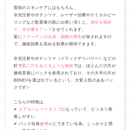
普段のスキンケアにはもちろん、
水光注射やポテンツァ、レーザー治療やケミカルピー
リングなど処置後の肌にお使い頂くと、
炎症を鎮め
て、水分量をアップ
させてくれます。
更に
コラーゲンの生成、細胞の再生
が促されますの
で、施術効果を高める効果が期待できます。
水光注射やポテンツァ（ドラックデリバリー）などの
針で
肌に穴をあけるような施術
では、ほとんどの方が
施術直後にパックを使用されており、その大半の方が
BENEVを選ばれているという、大変人気のあるパッ
クです✨
こちらの特徴は、
✔︎
上下セパレートタイプ
になっていて、ピッタリ密
着しやすい
✔︎ パック自体が
厚め
にできている為、しっかりと潤