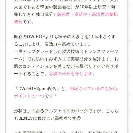
大国でもある韓国の製薬会社）
が20年以上研究・開
発してきた独自成分✨
高純度・高活性・高濃度の整肌
成分
です。
既存のDW-EGFよりも粒子の大きさを11％小さくす
ることにより、浸透力を高めています。
一層アップグレードした
浸透技術（トランスファーソ
ーム
）で
お肌のすみずみまで美容成分を届けます。
お
肌のコンディションを整えながら肌バリアケアをサポ
ートすることで、
お肌の水分を守ります
。
「DW-EGF3ppm配合」と、
明記されているのも安心
ポイントの一つ
です！
形状はよくあるフルフェイスのパックですが、こちら
もBENEVに負けじと高密着です😊