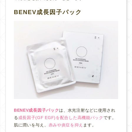
BENEV成長因子パック
BENEV成長因子パック
は、水光注射などに使用され
る
成長因子(GF EGF)を配合した高機能パック
です。
肌に潤いを与え、
赤みや炎症を抑え
ます。