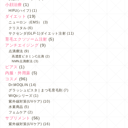
小顔治療
(1)
HIFU(ハイフ)
(1)
ダイエット
(19)
ニューロン（EMS）
(3)
クリスタル
(6)
サクセンダ(GLP-1)ダイエット注射
(11)
育毛エクソソーム注射
(5)
アンチエイジング
(9)
点滴療法
(9)
高濃度ビタミンC点滴
(2)
NMN点滴療法
(3)
ピアス
(1)
内服・外用薬
(5)
コスメ
(96)
Dr.MOQLIN
(14)
グラッシュビスタ | まつ毛育毛剤
(7)
WiQoシリーズ
(1)
紫外線対策(UVケア)
(10)
水素商品
(5)
フェムケア
(2)
サプリメント
(56)
紫外線対策(UVケア)
(16)