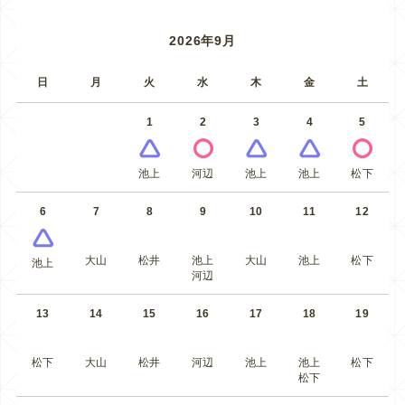
2026年9月
日
月
火
水
木
金
土
1
2
3
4
5
池上
河辺
池上
池上
松下
6
7
8
9
10
11
12
大山
松井
池上
大山
池上
松下
池上
河辺
13
14
15
16
17
18
19
松下
大山
松井
河辺
池上
池上
松下
松下