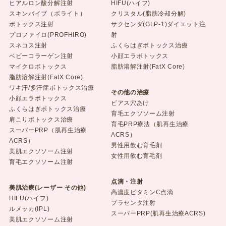
ヒアルロン酸分解注射
HIFU(ハイフ)
スキンバイブ（ボライト）
クリスタル(脂肪冷却分解)
ボトックス注射
サクセンダ(GLP-1)ダイエット注
プロファイロ(PROFHIRO)
射
スネコス注射
ふくらはぎボトックス治療
ベビーコラーゲン注射
小顔エラボトックス
マイクロボトックス
脂肪溶解注射(FatX Core)
脂肪溶解注射(FatX Core)
ワキ汗/多汗症ボトックス治療
その他の治療
小顔エラボトックス
ピアス穴あけ
ふくらはぎボトックス治療
育毛エクソソーム注射
肩こりボトックス治療
育毛PRP療法（肌再生治療
スーパーPRP（肌再生治療
ACRS）
ACRS）
男性用飲む育毛剤
美肌エクソソーム注射
女性用飲む育毛剤
育毛エクソソーム注射
点滴・注射
美肌治療(レーザー その他)
高濃度ビタミンC点滴
HIFU(ハイフ)
プラセンタ注射
ルメッカ(IPL)
スーパーPRP(肌再生治療ACRS)
美肌エクソソーム注射