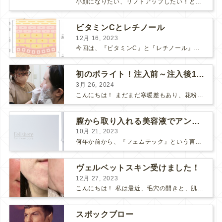
小顔になりたい、リフトアップしたい！という方で、 HIFUにしようか、 ポテンツァにしようか、 と迷っている方も多いようです。 HIFUもポテンツァも、たるみや肌の引き締め効果のある人気の...
ビタミンCとレチノール
12月 16, 2023
今回は、『ビタミンC』と『レチノール』についてお話しします。 “美肌成分”の代表的な存在である「ビタミンC」と「レチノール」 美容意識の高い皆さまなら耳にしたことがあると思います。 それ...
初のボライト！注入前～注入後1週間の感想
3月 26, 2024
こんにちは！ まだまだ寒暖差もあり、花粉も飛んで、体調や肌が揺らぎやすい方も多いのではないでしょうか？ そんな最近わたしは、松下先生にボライトを注入して頂きました！ 人生✨初ボライト✨で注入...
膣から取り入れる美容液でアンチエイジング
10月 21, 2023
何年か前から、『フェムテック』という言葉をよく耳にするようになりました。 フェムテックは、月経や出産、不妊、更年期など女性特有の健康課題をサポートするツールとして注目されていますね。 フェ...
ヴェルベットスキン受けました！
12月 27, 2023
こんにちは！ 私は最近、毛穴の開きと、肌のごわつきが気になって、なんとかお肌をツヤツヤにしたいな〜と思っていました… そこで！ダーマペン『ヴェルベットスキン』を受けました♪ 経過ごとに写...
スポックブロー