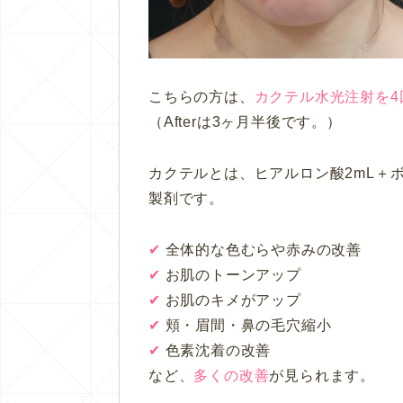
こちらの方は、
カクテル水光注射を4
（Afterは3ヶ月半後です。）
カクテルとは、
ヒアルロン酸2mL＋
製剤です。
✔︎
全体的な色むらや赤みの改善
✔︎
お肌のトーンアップ
✔︎
お肌のキメがアップ
✔︎
頬・眉間・鼻の毛穴縮小
✔︎
色素沈着の改善
など、
多くの改善
が見られます。