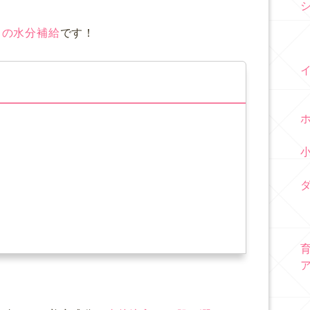
らの水分補給
です！