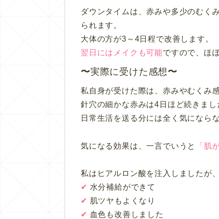
ダウンタイムは、赤みや多少のむく
られます。
大体の方が3～4日程で改善します。
翌日にはメイクも可能
ですので、ほぼ
実際に受けた感想
私自身が受けた際は、赤みやむくみ
針穴の細かな赤みは4日ほど続きまし
日常生活を送る分には全く気になら
気になる効果は、一言でいうと
「肌
私はヒアルロン酸を注入しましたが
✔︎
水分補給ができて
✔︎
肌ツヤもよくなり
✔︎
血色も改善しました