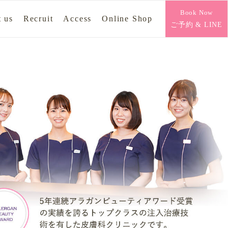
Book Now
 us
Recruit
Access
Online Shop
ご予約 & LINE