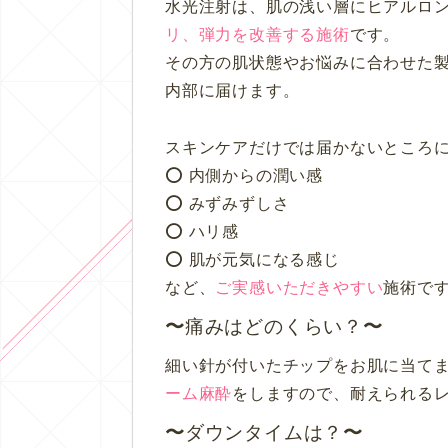
水光注射は、肌の浅い層にヒアルロ
リ、弾力を改善する施術
です。
その方の肌状態やお悩みに合わせた
内部に届けます。
スキンケアだけでは届かないところ
⭕️ 内側からの潤い感
⭕️ みずみずしさ
⭕️ ハリ感
⭕️ 肌が元気になる感じ
など、
ご実感いただきやすい
施術で
痛みはどのくらい？
細い針が付いたチップをお肌に当て
ーム麻酔
をしますので、耐えられる
ダウンタイムは？