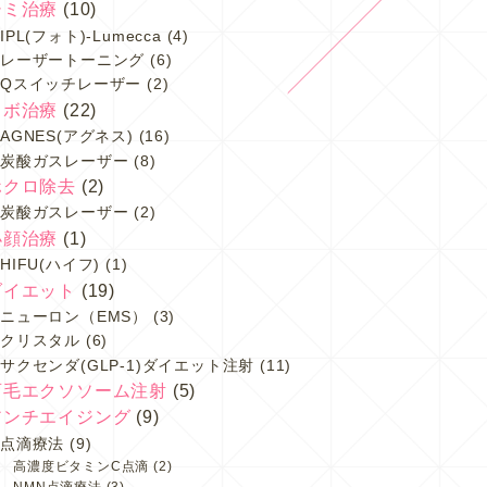
シミ治療
(10)
IPL(フォト)-Lumecca
(4)
レーザートーニング
(6)
Qスイッチレーザー
(2)
イボ治療
(22)
AGNES(アグネス)
(16)
炭酸ガスレーザー
(8)
ホクロ除去
(2)
炭酸ガスレーザー
(2)
小顔治療
(1)
HIFU(ハイフ)
(1)
ダイエット
(19)
ニューロン（EMS）
(3)
クリスタル
(6)
サクセンダ(GLP-1)ダイエット注射
(11)
育毛エクソソーム注射
(5)
アンチエイジング
(9)
点滴療法
(9)
高濃度ビタミンC点滴
(2)
NMN点滴療法
(3)