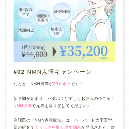
#02
NMN点滴キャンペーン
なんと、NMN点滴が
20％オフ
です！
新学期が始まり、バタバタと忙しくお疲れの今こそ！
NMN点滴
で元気を取り戻してください♪
今話題の『NMN点滴療法』は、ハーバード大学医学
部の研究で
若々しさを取り戻す効果
が発見された、次