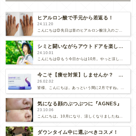
ヒアルロン酸で手元から若返る！
24.11.20
こんにちは😊先日は首のヒアルロン酸注入のご紹介しましたが、本日は手のヒアルロン酸注入の症例です！手は、意外と他の人から見られてい…
シミと闘いながらアウトドアを楽しむ！
24.10.01
こんにちは😊もう今日からは10月。やっと涼しくなり、秋を感じられる日が増えてきましたね！皆様は、アウトドアをされますか？当院…
今こそ【痩せ対策】しませんか？ 〜2月のキャンペーン〜
26.02.02
皆様、こんにちは。あっという間に2月ですね。冬の時期になると出てくる…悩みがあります😅寒くなると家に引きこもりがちになり、お…
気になる顔のぶつぶつに『AGNES』
23.10.06
こんにちは。10月になり、涼しくなりましたね。先日、美味しい栗が届いたので栗ご飯を作りました。お米3合にお水を入れて、料理酒…
ダウンタイム中に選ぶべきコスメ！