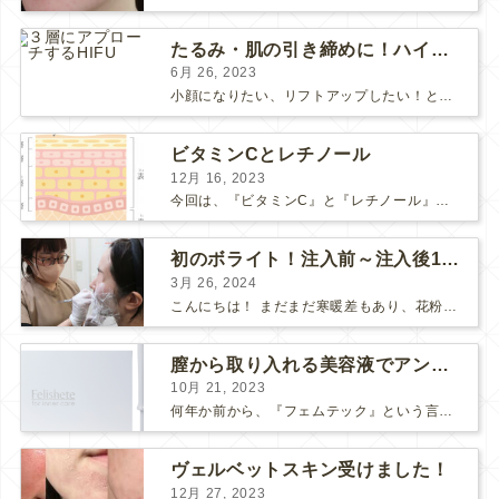
たるみ・肌の引き締めに！ハイフとポテンツァどっちがいい？
6月 26, 2023
小顔になりたい、リフトアップしたい！という方で、 HIFUにしようか、 ポテンツァにしようか、 と迷っている方も多いようです。 HIFUもポテンツァも、たるみや肌の引き締め効果のある人気の...
ビタミンCとレチノール
12月 16, 2023
今回は、『ビタミンC』と『レチノール』についてお話しします。 “美肌成分”の代表的な存在である「ビタミンC」と「レチノール」 美容意識の高い皆さまなら耳にしたことがあると思います。 それ...
初のボライト！注入前～注入後1週間の感想
3月 26, 2024
こんにちは！ まだまだ寒暖差もあり、花粉も飛んで、体調や肌が揺らぎやすい方も多いのではないでしょうか？ そんな最近わたしは、松下先生にボライトを注入して頂きました！ 人生✨初ボライト✨で注入...
膣から取り入れる美容液でアンチエイジング
10月 21, 2023
何年か前から、『フェムテック』という言葉をよく耳にするようになりました。 フェムテックは、月経や出産、不妊、更年期など女性特有の健康課題をサポートするツールとして注目されていますね。 フェ...
ヴェルベットスキン受けました！
12月 27, 2023