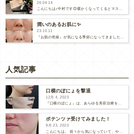
26.04.14
こんにちは♪中村です😊暖かくなってくるとマスクすら暑くて、冬に比べるとダウンタイムを隠しづらくなります…😞美容の治療に力を入れた…
潤いのあるお肌に✨
23.10.11
『お肌の乾燥』が気になる季節になってきましたね。肌の乾燥が進むと、粉を吹いたり、赤み、かゆみなどの症状が起こります。さらに悪化する…
人気記事
口横のぽにょを撃退
12月 4, 2023
『口横のぽにょ』は、あらゆる美容治療を行ってもなかなか良くならないことで有名ですね。 糸リフトは口横にフォーカスするのは難しいですし、ショッピングスレッドを毎月受けるにはコストがかかります… ...
ポテンツァ受けてみました！
9月 23, 2023
こんにちは。 前々から気になっていて、やってみたい！ と思っていたポテンツァが当院に導入され私も体験してみました♪ 施術をする看護師として、ポテンツァとは何かをお伝えできればいいなと思い...