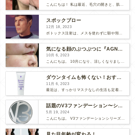
こんにちは！ 私は最近、毛穴の開きと、肌のごわつきが気になって、なんとかお肌をツヤツヤにしたいな〜と思っていました… そこで！ダーマペン『ヴェルベットスキン』を受けました♪ 経過ごとに写...
スポックブロー
12月 18, 2023
ボトックス注射は、メスを使わずに額や頬のシワ、エラを和らげることができるため、リスクの少ない美容医療としてとても人気の治療です。 しかし、表情筋がうまく動かずに、引きつったような不自然な笑顔...
気になる顔のぶつぶつに『AGNES』
10月 6, 2023
こんにちは。 10月になり、涼しくなりましたね。 先日、美味しい栗が届いたので栗ご飯を作りました。 お米3合にお水を入れて、 料理酒大さじ2、塩小さじ1、栗を大量に投入！ 美味しくで...
ダウンタイムも怖くない！おすすめコスメ2選！
11月 6, 2023
最近は、すっかりマスクなしの生活も定着してきましたね。 マスク必須の時は面倒だし、息苦しいし、早くマスクなしの生活に戻らないかな～と思っていましたが、そんなマスク生活にもメリットがありました。そ...
話題のV3ファンデーション〜シャイニングVSブリリアント〜
5月 19, 2024
こんにちは。 V3ファンデーションシリーズより新たなシリーズが入荷しました！ 【V3ブリリアントファンデーション】です♪ V3シリーズの推しポイント まずは、「エキサイティング」「シャイニング...
見た目年齢が変わる！