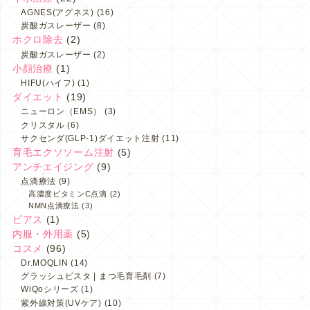
AGNES(アグネス)
(16)
炭酸ガスレーザー
(8)
ホクロ除去
(2)
炭酸ガスレーザー
(2)
小顔治療
(1)
HIFU(ハイフ)
(1)
ダイエット
(19)
ニューロン（EMS）
(3)
クリスタル
(6)
サクセンダ(GLP-1)ダイエット注射
(11)
育毛エクソソーム注射
(5)
アンチエイジング
(9)
点滴療法
(9)
高濃度ビタミンC点滴
(2)
NMN点滴療法
(3)
ピアス
(1)
内服・外用薬
(5)
コスメ
(96)
Dr.MOQLIN
(14)
グラッシュビスタ | まつ毛育毛剤
(7)
WiQoシリーズ
(1)
紫外線対策(UVケア)
(10)