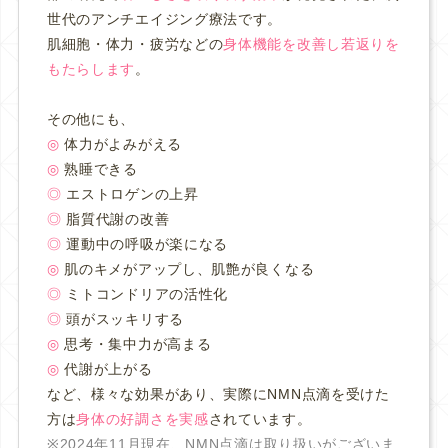
世代のアンチエイジング療法です。
肌細胞・体力・疲労などの
身体機能を改善し若返りを
もたらします
。
その他にも、
◎
体力がよみがえる
◎
熟睡できる
◎
エストロゲンの上昇
◎
脂質代謝の改善
◎
運動中の呼吸が楽になる
◎
肌のキメがアップし、肌艶が良くなる
◎
ミトコンドリアの活性化
◎
頭がスッキリする
◎
思考・集中力が高まる
◎
代謝が上がる
など、様々な効果があり、実際にNMN点滴を受けた
方は
身体の好調さを実感
されています。
※2024年11月現在、NMN点滴は取り扱いがございま