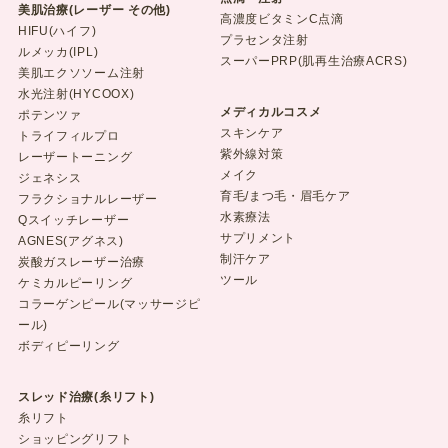
美肌治療(レーザー その他)
高濃度ビタミンC点滴
HIFU(ハイフ)
プラセンタ注射
ルメッカ(IPL)
スーパーPRP(肌再生治療ACRS)
美肌エクソソーム注射
水光注射(HYCOOX)
メディカルコスメ
ポテンツァ
スキンケア
トライフィルプロ
紫外線対策
レーザートーニング
メイク
ジェネシス
育毛/まつ毛・眉毛ケア
フラクショナルレーザー
水素療法
Qスイッチレーザー
サプリメント
AGNES(アグネス)
制汗ケア
炭酸ガスレーザー治療
ツール
ケミカルピーリング
コラーゲンピール(マッサージピ
ール)
ボディピーリング
スレッド治療(糸リフト)
糸リフト
ショッピングリフト