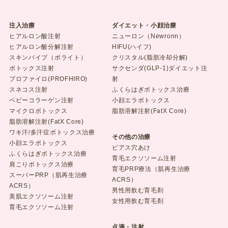
注入治療
ダイエット・小顔治療
ヒアルロン酸注射
ニューロン（Newronn）
ヒアルロン酸分解注射
HIFU(ハイフ)
スキンバイブ（ボライト）
クリスタル(脂肪冷却分解)
ボトックス注射
サクセンダ(GLP-1)ダイエット注
プロファイロ(PROFHIRO)
射
スネコス注射
ふくらはぎボトックス治療
ベビーコラーゲン注射
小顔エラボトックス
マイクロボトックス
脂肪溶解注射(FatX Core)
脂肪溶解注射(FatX Core)
ワキ汗/多汗症ボトックス治療
その他の治療
小顔エラボトックス
ピアス穴あけ
ふくらはぎボトックス治療
育毛エクソソーム注射
肩こりボトックス治療
育毛PRP療法（肌再生治療
スーパーPRP（肌再生治療
ACRS）
ACRS）
男性用飲む育毛剤
美肌エクソソーム注射
女性用飲む育毛剤
育毛エクソソーム注射
点滴・注射