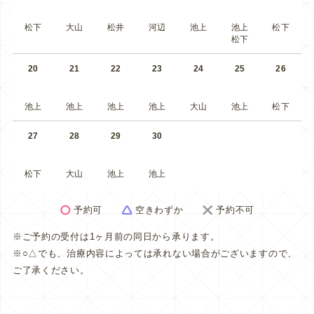
松下
大山
松井
河辺
池上
池上
松下
松下
20
21
22
23
24
25
26
池上
池上
池上
池上
大山
池上
松下
27
28
29
30
松下
大山
池上
池上
予約可
空きわずか
予約不可
※ご予約の受付は1ヶ月前の同日から承ります。
※○△でも、治療内容によっては承れない場合がございますので、
ご了承ください。