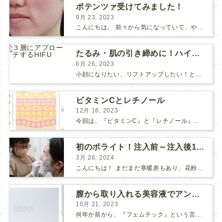
ポテンツァ受けてみました！
9月 23, 2023
こんにちは。 前々から気になっていて、やってみたい！ と思っていたポテンツァが当院に導入され私も体験してみました♪ 施術をする看護師として、ポテンツァとは何かをお伝えできればいいなと思い...
たるみ・肌の引き締めに！ハイフとポテンツァどっちがいい？
6月 26, 2023
小顔になりたい、リフトアップしたい！という方で、 HIFUにしようか、 ポテンツァにしようか、 と迷っている方も多いようです。 HIFUもポテンツァも、たるみや肌の引き締め効果のある人気の...
ビタミンCとレチノール
12月 16, 2023
今回は、『ビタミンC』と『レチノール』についてお話しします。 “美肌成分”の代表的な存在である「ビタミンC」と「レチノール」 美容意識の高い皆さまなら耳にしたことがあると思います。 それ...
初のボライト！注入前～注入後1週間の感想
3月 26, 2024
こんにちは！ まだまだ寒暖差もあり、花粉も飛んで、体調や肌が揺らぎやすい方も多いのではないでしょうか？ そんな最近わたしは、松下先生にボライトを注入して頂きました！ 人生✨初ボライト✨で注入...
膣から取り入れる美容液でアンチエイジング
10月 21, 2023
何年か前から、『フェムテック』という言葉をよく耳にするようになりました。 フェムテックは、月経や出産、不妊、更年期など女性特有の健康課題をサポートするツールとして注目されていますね。 フェ...