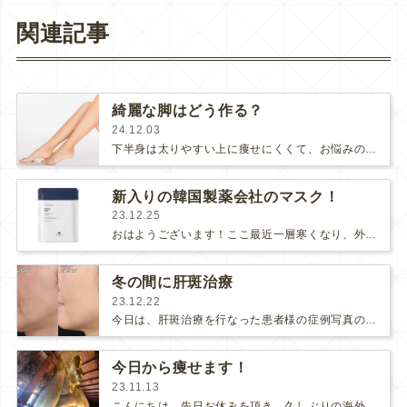
関連記事
綺麗な脚はどう作る？
24.12.03
下半身は太りやすい上に痩せにくくて、お悩みのある方も多い部位です。モデルさんや女優さんのような綺麗な脚に憧れますよね☺️一般的に…
新入りの韓国製薬会社のマスク！
23.12.25
おはようございます！ここ最近一層寒くなり、外に出るのが億劫になってきちゃいますね。もう12月もあっという間に終わってしまいますが…
冬の間に肝斑治療
23.12.22
今日は、肝斑治療を行なった患者様の症例写真の紹介をしたいと思います。50代後半の女性の方です。Afterは、水光注射の「ネオファウ…
今日から痩せます！
23.11.13
こんにちは。先日お休みを頂き、久しぶりの海外旅行へ行きました。場所はバンコクです。2度目ましてのバンコクでしたが、相変わらず暑…