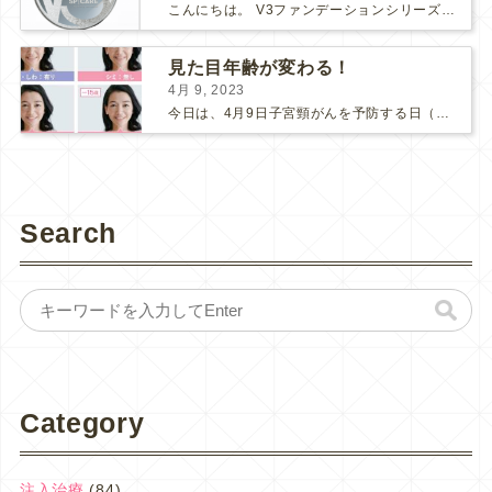
こんにちは。 V3ファンデーションシリーズより新たなシリーズが入荷しました！ 【V3ブリリアントファンデーション】です♪ V3シリーズの推しポイント まずは、「エキサイティング」「シャイニング...
見た目年齢が変わる！
4月 9, 2023
今日は、4月9日子宮頸がんを予防する日（子宮の日）です。 ここ数年、新型コロナの影響で、子宮頸がん検診にも受診控えが起こってしまっているそうです。 検診間隔が空いてしまう事で、もしがんが発見さ...
Search
Category
注入治療
(84)