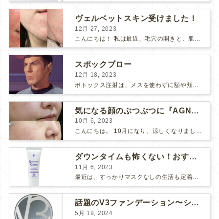
ヴェルベットスキン受けました！
12月 27, 2023
こんにちは！ 私は最近、毛穴の開きと、肌のごわつきが気になって、なんとかお肌をツヤツヤにしたいな〜と思っていました… そこで！ダーマペン『ヴェルベットスキン』を受けました♪ 経過ごとに写...
スポックブロー
12月 18, 2023
ボトックス注射は、メスを使わずに額や頬のシワ、エラを和らげることができるため、リスクの少ない美容医療としてとても人気の治療です。 しかし、表情筋がうまく動かずに、引きつったような不自然な笑顔...
気になる顔のぶつぶつに『AGNES』
10月 6, 2023
こんにちは。 10月になり、涼しくなりましたね。 先日、美味しい栗が届いたので栗ご飯を作りました。 お米3合にお水を入れて、 料理酒大さじ2、塩小さじ1、栗を大量に投入！ 美味しくで...
ダウンタイムも怖くない！おすすめコスメ2選！
11月 6, 2023
最近は、すっかりマスクなしの生活も定着してきましたね。 マスク必須の時は面倒だし、息苦しいし、早くマスクなしの生活に戻らないかな～と思っていましたが、そんなマスク生活にもメリットがありました。そ...
話題のV3ファンデーション〜シャイニングVSブリリアント〜
5月 19, 2024