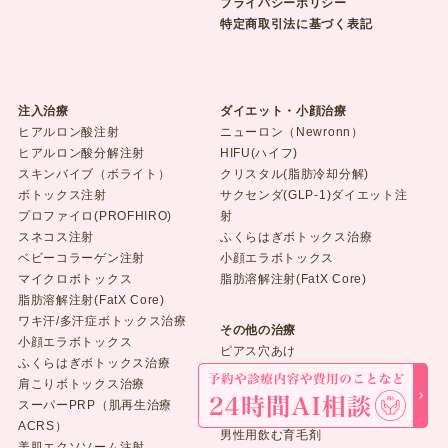
プライバシーポリシー
特定商取引法に基づく表記
注入治療
ダイエット・小顔治療
ヒアルロン酸注射
ニューロン（Newronn）
ヒアルロン酸分解注射
HIFU(ハイフ)
スキンバイブ（ボライト）
クリスタル(脂肪冷却分解)
ボトックス注射
サクセンダ(GLP-1)ダイエット注
プロファイロ(PROFHIRO)
射
スネコス注射
ふくらはぎボトックス治療
ベビーコラーゲン注射
小顔エラボトックス
マイクロボトックス
脂肪溶解注射(FatX Core)
脂肪溶解注射(FatX Core)
ワキ汗/多汗症ボトックス治療
その他の治療
小顔エラボトックス
ピアス穴あけ
ふくらはぎボトックス治療
育毛エクソソーム注射
肩こりボトックス治療
育毛PRP療法（肌再生治療
スーパーPRP（肌再生治療
ACRS）
ACRS）
男性用飲む育毛剤
美肌エクソソーム注射