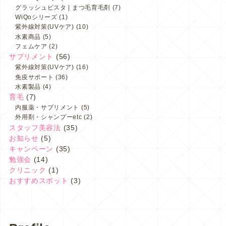
グラッシュビスタ | まつ毛育毛剤
(7)
WiQoシリーズ
(1)
紫外線対策(UVケア)
(10)
水素商品
(5)
フェムケア
(2)
サプリメント
(56)
紫外線対策(UVケア)
(16)
免疫サポート
(36)
水素製品
(4)
育毛
(7)
内服薬・サプリメント
(5)
外用剤・シャンプーetc
(2)
スタッフ美容法
(35)
お知らせ
(5)
キャンペーン
(35)
勉強会
(14)
クリニック
(1)
おすすめスポット
(3)