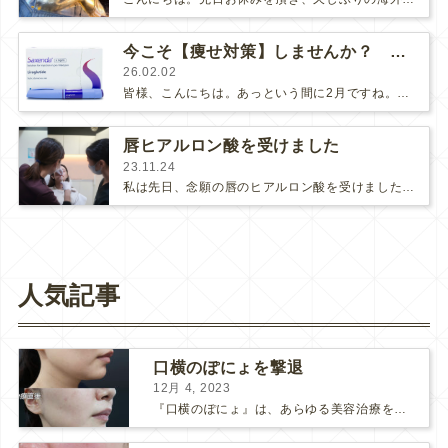
今こそ【痩せ対策】しませんか？ 〜2月のキャンペーン〜
26.02.02
皆様、こんにちは。あっという間に2月ですね。冬の時期になると出てくる…悩みがあります😅寒くなると家に引きこもりがちになり、お…
唇ヒアルロン酸を受けました
23.11.24
私は先日、念願の唇のヒアルロン酸を受けました～✨今回はアラガン社さんの講習で、当院の河辺先生に治療してもらいました。（アラガン社…
人気記事
口横のぽにょを撃退
12月 4, 2023
『口横のぽにょ』は、あらゆる美容治療を行ってもなかなか良くならないことで有名ですね。 糸リフトは口横にフォーカスするのは難しいですし、ショッピングスレッドを毎月受けるにはコストがかかります… ...