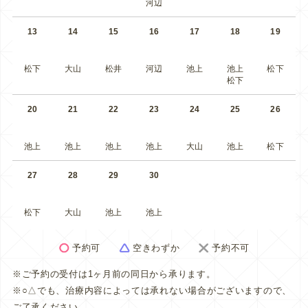
河辺
13
14
15
16
17
18
19
松下
大山
松井
河辺
池上
池上
松下
松下
20
21
22
23
24
25
26
池上
池上
池上
池上
大山
池上
松下
27
28
29
30
松下
大山
池上
池上
予約可
空きわずか
予約不可
※ご予約の受付は1ヶ月前の同日から承ります。
※○△でも、治療内容によっては承れない場合がございますので、
ご了承ください。