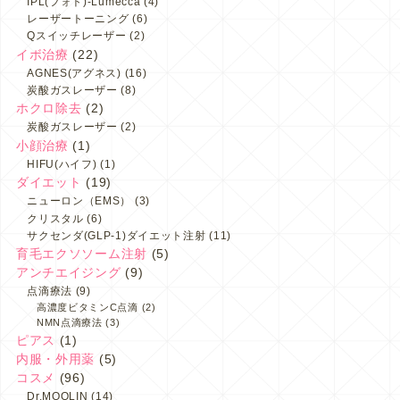
IPL(フォト)-Lumecca
(4)
レーザートーニング
(6)
Qスイッチレーザー
(2)
イボ治療
(22)
AGNES(アグネス)
(16)
炭酸ガスレーザー
(8)
ホクロ除去
(2)
炭酸ガスレーザー
(2)
小顔治療
(1)
HIFU(ハイフ)
(1)
ダイエット
(19)
ニューロン（EMS）
(3)
クリスタル
(6)
サクセンダ(GLP-1)ダイエット注射
(11)
育毛エクソソーム注射
(5)
アンチエイジング
(9)
点滴療法
(9)
高濃度ビタミンC点滴
(2)
NMN点滴療法
(3)
ピアス
(1)
内服・外用薬
(5)
コスメ
(96)
Dr.MOQLIN
(14)