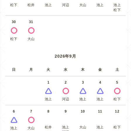
松下
松井
池上
河辺
大山
池上
池上
松下
30
31
松下
大山
2026年9月
日
月
火
水
木
金
土
1
2
3
4
5
池上
河辺
池上
池上
松下
6
7
8
9
10
11
12
松井
池上
大山
池上
松下
池上
大山