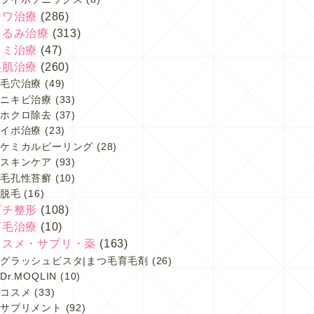
シワ治療
(286)
たるみ治療
(313)
シミ治療
(47)
美肌治療
(260)
毛穴治療
(49)
ニキビ治療
(33)
ホクロ除去
(37)
イボ治療
(23)
ケミカルピーリング
(28)
スキンケア
(93)
毛孔性苔癬
(10)
脱毛
(16)
プチ整形
(108)
育毛治療
(10)
コスメ・サプリ・薬
(163)
グラッシュビスタ|まつ毛育毛剤
(26)
Dr.MOQLIN
(10)
コスメ
(33)
サプリメント
(92)