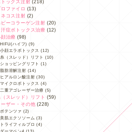
ボトックス注射
(218)
プロファイロ
(13)
スネコス注射
(2)
ベビーコラーゲン注射
(20)
多汗症ボトックス治療
(12)
小顔治療
(98)
HIFU(ハイフ)
(9)
小顔エラボトックス
(12)
糸（スレッド）リフト
(10)
ショッピングリフト
(1)
脂肪溶解注射
(14)
ヒアルロン酸注射
(30)
マイクロボトックス
(4)
二重アゴレーザー治療
(5)
糸（スレッド）リフト
(59)
レーザー・その他
(228)
ポテンツァ
(2)
美肌エクソソーム
(3)
トライフィルプロ
(4)
ダーマペン4
(13)