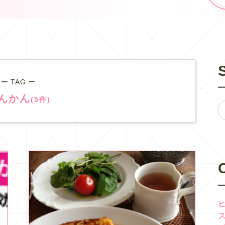
ー TAG ー
んかん
(5件)