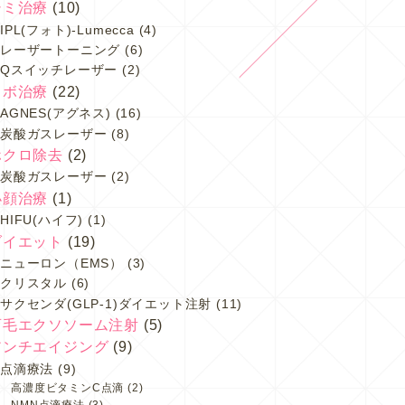
シミ治療
(10)
IPL(フォト)-Lumecca
(4)
レーザートーニング
(6)
Qスイッチレーザー
(2)
イボ治療
(22)
AGNES(アグネス)
(16)
炭酸ガスレーザー
(8)
ホクロ除去
(2)
炭酸ガスレーザー
(2)
小顔治療
(1)
HIFU(ハイフ)
(1)
ダイエット
(19)
ニューロン（EMS）
(3)
クリスタル
(6)
サクセンダ(GLP-1)ダイエット注射
(11)
育毛エクソソーム注射
(5)
アンチエイジング
(9)
点滴療法
(9)
高濃度ビタミンC点滴
(2)
NMN点滴療法
(3)