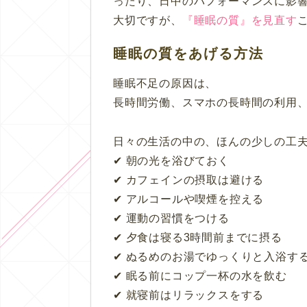
ったり、日中のパフォーマンスに影
大切ですが、
『睡眠の質』を見直す
睡眠の質をあげる方法
睡眠不足の原因は、
長時間労働、スマホの長時間の利用
日々の生活の中の、
ほんの少しの工
✔︎ 朝の光を浴びておく
✔︎ カフェインの摂取は避ける
✔︎ アルコールや喫煙を控える
✔︎ 運動の習慣をつける
✔︎
夕食は寝る3時間前までに摂る
✔︎
ぬるめのお湯でゆっくりと入浴す
✔︎ 眠る前にコップ一杯の水を飲む
✔︎ 就寝前はリラックスをする