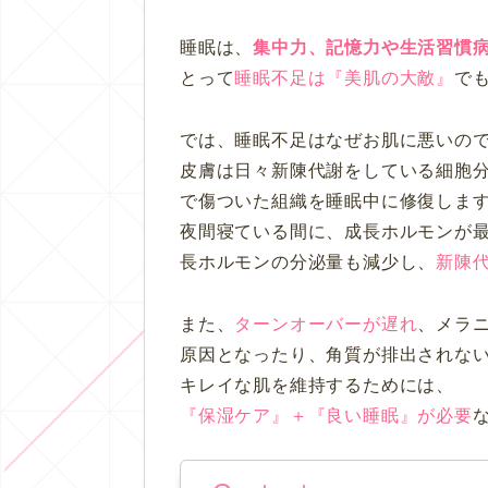
睡眠は、
集中力、記憶力や生活習慣
とって
睡眠不足は『美肌の大敵』
で
では、睡眠不足はなぜお肌に悪いの
皮膚は日々新陳代謝をしている細胞
で傷ついた組織を睡眠中に修復しま
夜間寝ている間に、成長ホルモンが
長ホルモンの分泌量も減少し、
新陳
また、
ターンオーバーが遅れ
、メラ
原因となったり、角質が排出されな
キレイな肌を維持するためには、
『保湿ケア』＋『良い睡眠』が必要