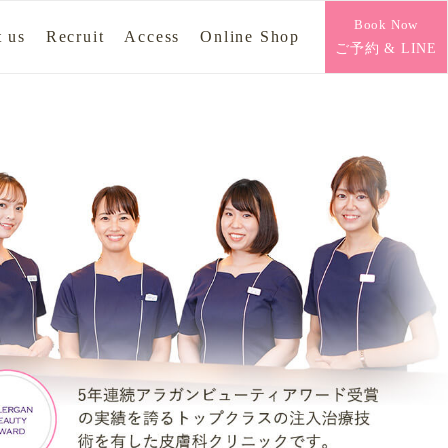
Book Now
 us
Recruit
Access
Online Shop
ご予約 & LINE