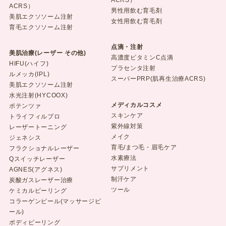
ACRS）
ACRS）
男性用飲む育毛剤
美肌エクソソーム注射
女性用飲む育毛剤
育毛エクソソーム注射
点滴・注射
美肌治療(レーザー その他)
高濃度ビタミンC点滴
HIFU(ハイフ)
プラセンタ注射
ルメッカ(IPL)
スーパーPRP(肌再生治療ACRS)
美肌エクソソーム注射
水光注射(HYCOOX)
メディカルコスメ
ポテンツァ
スキンケア
トライフィルプロ
紫外線対策
レーザートーニング
メイク
ジェネシス
育毛/まつ毛・眉毛ケア
フラクショナルレーザー
水素療法
Qスイッチレーザー
サプリメント
AGNES(アグネス)
制汗ケア
炭酸ガスレーザー治療
ツール
ケミカルピーリング
コラーゲンピール(マッサージピ
ール)
ボディピーリング