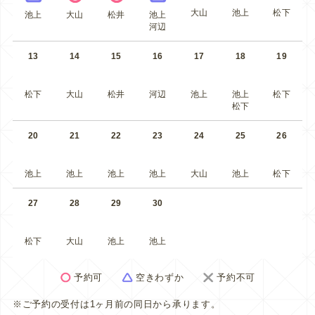
大山
池上
松下
池上
大山
松井
池上
河辺
13
14
15
16
17
18
19
松下
大山
松井
河辺
池上
池上
松下
松下
20
21
22
23
24
25
26
池上
池上
池上
池上
大山
池上
松下
27
28
29
30
松下
大山
池上
池上
予約可
空きわずか
予約不可
※ご予約の受付は1ヶ月前の同日から承ります。