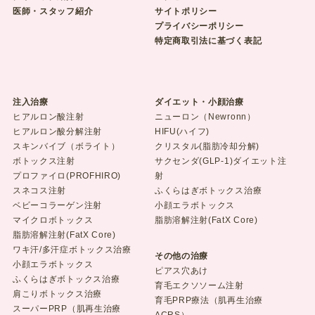
医師・スタッフ紹介
サイトポリシー
プライバシーポリシー
特定商取引法に基づく表記
注入治療
ダイエット・小顔治療
ヒアルロン酸注射
ニューロン（Newronn）
ヒアルロン酸分解注射
HIFU(ハイフ)
スキンバイブ（ボライト）
クリスタル(脂肪冷却分解)
ボトックス注射
サクセンダ(GLP-1)ダイエット注
プロファイロ(PROFHIRO)
射
スネコス注射
ふくらはぎボトックス治療
ベビーコラーゲン注射
小顔エラボトックス
マイクロボトックス
脂肪溶解注射(FatX Core)
脂肪溶解注射(FatX Core)
ワキ汗/多汗症ボトックス治療
その他の治療
小顔エラボトックス
ピアス穴あけ
ふくらはぎボトックス治療
育毛エクソソーム注射
肩こりボトックス治療
育毛PRP療法（肌再生治療
スーパーPRP（肌再生治療