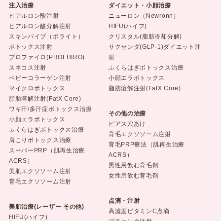
注入治療
ダイエット・小顔治療
ヒアルロン酸注射
ニューロン（Newronn）
ヒアルロン酸分解注射
HIFU(ハイフ)
スキンバイブ（ボライト）
クリスタル(脂肪冷却分解)
ボトックス注射
サクセンダ(GLP-1)ダイエット注
プロファイロ(PROFHIRO)
射
スネコス注射
ふくらはぎボトックス治療
ベビーコラーゲン注射
小顔エラボトックス
マイクロボトックス
脂肪溶解注射(FatX Core)
脂肪溶解注射(FatX Core)
ワキ汗/多汗症ボトックス治療
その他の治療
小顔エラボトックス
ピアス穴あけ
ふくらはぎボトックス治療
育毛エクソソーム注射
肩こりボトックス治療
育毛PRP療法（肌再生治療
スーパーPRP（肌再生治療
ACRS）
ACRS）
男性用飲む育毛剤
美肌エクソソーム注射
女性用飲む育毛剤
育毛エクソソーム注射
点滴・注射
美肌治療(レーザー その他)
高濃度ビタミンC点滴
HIFU(ハイフ)