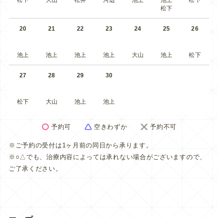
松下
大山
松井
河辺
池上
池上
松下
松下
20
21
22
23
24
25
26
池上
池上
池上
池上
大山
池上
松下
27
28
29
30
松下
大山
池上
池上
予約可
空きわずか
予約不可
※ご予約の受付は1ヶ月前の同日から承ります。
※○△でも、治療内容によっては承れない場合がございますので、
ご了承ください。