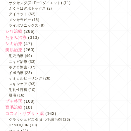
サクセンダ(GLPー1ダイエット)
(11)
ふくらはぎボトックス
(2)
ダイエット
(63)
メソセラピー
(16)
ライポソニックス
(8)
シワ治療
(286)
たるみ治療
(313)
シミ治療
(47)
美肌治療
(260)
毛穴治療
(49)
ニキビ治療
(33)
ホクロ除去
(37)
イボ治療
(23)
ケミカルピーリング
(28)
スキンケア
(93)
毛孔性苔癬
(10)
脱毛
(16)
プチ整形
(108)
育毛治療
(10)
コスメ・サプリ・薬
(163)
グラッシュビスタ|まつ毛育毛剤
(26)
Dr.MOQLIN
(10)
コスメ
(33)