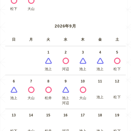
松下
大山
2026年9月
日
月
火
水
木
金
土
1
2
3
4
5
池上
河辺
池上
池上
松下
6
7
8
9
10
11
12
池上
松下
池上
大山
松井
池上
大山
河辺
13
14
15
16
17
18
19