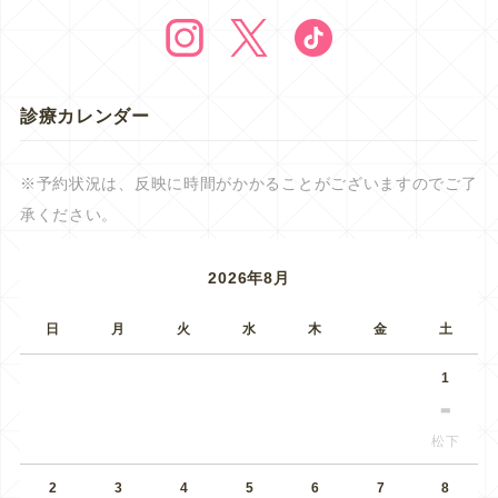
診療カレンダー
※予約状況は、反映に時間がかかることがございますのでご了
承ください。
2026年8月
日
月
火
水
木
金
土
1
松下
2
3
4
5
6
7
8