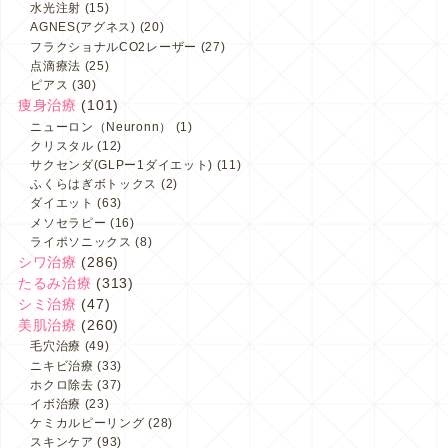
水光注射
(15)
AGNES(アグネス)
(20)
フラクショナルCO2レーザー
(27)
点滴療法
(25)
ピアス
(30)
痩身治療
(101)
ニューロン（Neuronn）
(1)
クリスタル
(12)
サクセンダ(GLPー1ダイエット)
(11)
ふくらはぎボトックス
(2)
ダイエット
(63)
メソセラピー
(16)
ライポソニックス
(8)
シワ治療
(286)
たるみ治療
(313)
シミ治療
(47)
美肌治療
(260)
毛穴治療
(49)
ニキビ治療
(33)
ホクロ除去
(37)
イボ治療
(23)
ケミカルピーリング
(28)
スキンケア
(93)