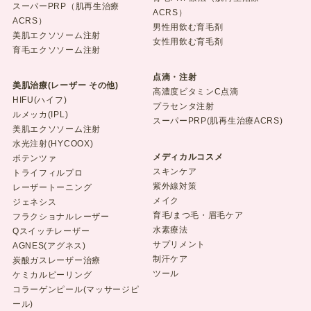
スーパーPRP（肌再生治療
ACRS）
ACRS）
男性用飲む育毛剤
美肌エクソソーム注射
女性用飲む育毛剤
育毛エクソソーム注射
点滴・注射
美肌治療(レーザー その他)
高濃度ビタミンC点滴
HIFU(ハイフ)
プラセンタ注射
ルメッカ(IPL)
スーパーPRP(肌再生治療ACRS)
美肌エクソソーム注射
水光注射(HYCOOX)
メディカルコスメ
ポテンツァ
スキンケア
トライフィルプロ
紫外線対策
レーザートーニング
メイク
ジェネシス
育毛/まつ毛・眉毛ケア
フラクショナルレーザー
水素療法
Qスイッチレーザー
サプリメント
AGNES(アグネス)
制汗ケア
炭酸ガスレーザー治療
ツール
ケミカルピーリング
コラーゲンピール(マッサージピ
ール)