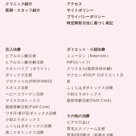
クリニック紹介
アクセス
医師・スタッフ紹介
サイトポリシー
プライバシーポリシー
特定商取引法に基づく表記
注入治療
ダイエット・小顔治療
ヒアルロン酸注射
ニューロン（Newronn）
ヒアルロン酸分解注射
HIFU(ハイフ)
スキンバイブ（ボライト）
クリスタル(脂肪冷却分解)
ボトックス注射
サクセンダ(GLP-1)ダイエット注
プロファイロ(PROFHIRO)
射
スネコス注射
ふくらはぎボトックス治療
ベビーコラーゲン注射
小顔エラボトックス
マイクロボトックス
脂肪溶解注射(FatX Core)
脂肪溶解注射(FatX Core)
ワキ汗/多汗症ボトックス治療
その他の治療
小顔エラボトックス
ピアス穴あけ
ふくらはぎボトックス治療
育毛エクソソーム注射
肩こりボトックス治療
育毛PRP療法（肌再生治療