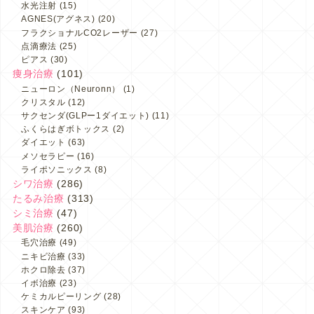
水光注射
(15)
AGNES(アグネス)
(20)
フラクショナルCO2レーザー
(27)
点滴療法
(25)
ピアス
(30)
痩身治療
(101)
ニューロン（Neuronn）
(1)
クリスタル
(12)
サクセンダ(GLPー1ダイエット)
(11)
ふくらはぎボトックス
(2)
ダイエット
(63)
メソセラピー
(16)
ライポソニックス
(8)
シワ治療
(286)
たるみ治療
(313)
シミ治療
(47)
美肌治療
(260)
毛穴治療
(49)
ニキビ治療
(33)
ホクロ除去
(37)
イボ治療
(23)
ケミカルピーリング
(28)
スキンケア
(93)