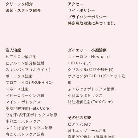
クリニック紹介
アクセス
医師・スタッフ紹介
サイトポリシー
プライバシーポリシー
特定商取引法に基づく表記
注入治療
ダイエット・小顔治療
ヒアルロン酸注射
ニューロン（Newronn）
ヒアルロン酸分解注射
HIFU(ハイフ)
スキンバイブ（ボライト）
クリスタル(脂肪冷却分解)
ボトックス注射
サクセンダ(GLP-1)ダイエット注
プロファイロ(PROFHIRO)
射
スネコス注射
ふくらはぎボトックス治療
ベビーコラーゲン注射
小顔エラボトックス
マイクロボトックス
脂肪溶解注射(FatX Core)
脂肪溶解注射(FatX Core)
ワキ汗/多汗症ボトックス治療
その他の治療
小顔エラボトックス
ピアス穴あけ
ふくらはぎボトックス治療
育毛エクソソーム注射
肩こりボトックス治療
育毛PRP療法（肌再生治療