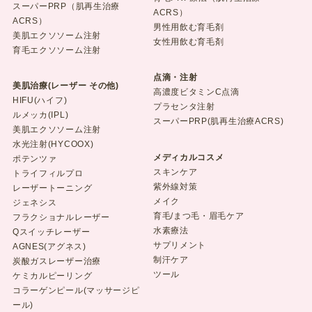
スーパーPRP（肌再生治療
ACRS）
ACRS）
男性用飲む育毛剤
美肌エクソソーム注射
女性用飲む育毛剤
育毛エクソソーム注射
点滴・注射
美肌治療(レーザー その他)
高濃度ビタミンC点滴
HIFU(ハイフ)
プラセンタ注射
ルメッカ(IPL)
スーパーPRP(肌再生治療ACRS)
美肌エクソソーム注射
水光注射(HYCOOX)
メディカルコスメ
ポテンツァ
スキンケア
トライフィルプロ
紫外線対策
レーザートーニング
メイク
ジェネシス
育毛/まつ毛・眉毛ケア
フラクショナルレーザー
水素療法
Qスイッチレーザー
サプリメント
AGNES(アグネス)
制汗ケア
炭酸ガスレーザー治療
ツール
ケミカルピーリング
コラーゲンピール(マッサージピ
ール)