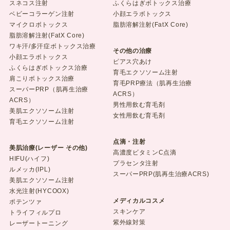
スネコス注射
ふくらはぎボトックス治療
ベビーコラーゲン注射
小顔エラボトックス
マイクロボトックス
脂肪溶解注射(FatX Core)
脂肪溶解注射(FatX Core)
ワキ汗/多汗症ボトックス治療
その他の治療
小顔エラボトックス
ピアス穴あけ
ふくらはぎボトックス治療
育毛エクソソーム注射
肩こりボトックス治療
育毛PRP療法（肌再生治療
スーパーPRP（肌再生治療
ACRS）
ACRS）
男性用飲む育毛剤
美肌エクソソーム注射
女性用飲む育毛剤
育毛エクソソーム注射
点滴・注射
美肌治療(レーザー その他)
高濃度ビタミンC点滴
HIFU(ハイフ)
プラセンタ注射
ルメッカ(IPL)
スーパーPRP(肌再生治療ACRS)
美肌エクソソーム注射
水光注射(HYCOOX)
メディカルコスメ
ポテンツァ
スキンケア
トライフィルプロ
紫外線対策
レーザートーニング