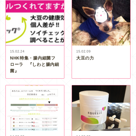
15.02.24
15.02.09
NHK特集・腸内細菌フ
大豆の力
ローラ 『しわと腸内細
菌』