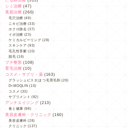
たるみ治療
(313)
シミ治療
(47)
美肌治療
(260)
毛穴治療
(49)
ニキビ治療
(33)
ホクロ除去
(37)
イボ治療
(23)
ケミカルピーリング
(28)
スキンケア
(93)
毛孔性苔癬
(10)
脱毛
(16)
プチ整形
(108)
育毛治療
(10)
コスメ・サプリ・薬
(163)
グラッシュビスタ|まつ毛育毛剤
(26)
Dr.MOQLIN
(10)
コスメ
(33)
サプリメント
(92)
アンチエイジング
(213)
食と健康
(98)
美容皮膚科・クリニック
(160)
美容皮膚科
(28)
クリニック
(137)