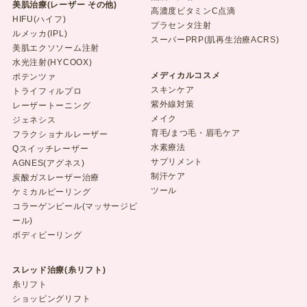
美肌治療(レーザー その他)
高濃度ビタミンC点滴
HIFU(ハイフ)
プラセンタ注射
ルメッカ(IPL)
スーパーPRP(肌再生治療ACRS)
美肌エクソソーム注射
水光注射(HYCOOX)
メディカルコスメ
ポテンツァ
スキンケア
トライフィルプロ
紫外線対策
レーザートーニング
メイク
ジェネシス
育毛/まつ毛・眉毛ケア
フラクショナルレーザー
水素療法
Qスイッチレーザー
サプリメント
AGNES(アグネス)
制汗ケア
炭酸ガスレーザー治療
ツール
ケミカルピーリング
コラーゲンピール(マッサージピ
ール)
ボディピーリング
スレッド治療(糸リフト)
糸リフト
ショッピングリフト