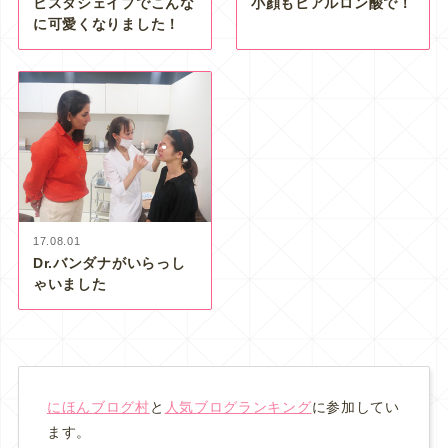
ビスタシェイプでこんな
小顔もヒアルロン酸で！
に可愛くなりました！
17.08.01
Dr.バンダナがいらっし
ゃいました
にほんブログ村
と
人気ブログランキング
に参加してい
ます。