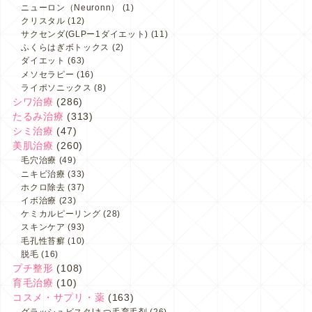
ニューロン（Neuronn）
(1)
クリスタル
(12)
サクセンダ(GLPー1ダイエット)
(11)
ふくらはぎボトックス
(2)
ダイエット
(63)
メソセラピー
(16)
ライポソニックス
(8)
シワ治療
(286)
たるみ治療
(313)
シミ治療
(47)
美肌治療
(260)
毛穴治療
(49)
ニキビ治療
(33)
ホクロ除去
(37)
イボ治療
(23)
ケミカルピーリング
(28)
スキンケア
(93)
毛孔性苔癬
(10)
脱毛
(16)
プチ整形
(108)
育毛治療
(10)
コスメ・サプリ・薬
(163)