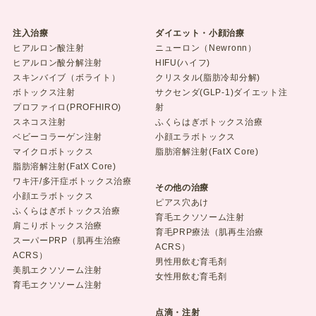
注入治療
ダイエット・小顔治療
ヒアルロン酸注射
ニューロン（Newronn）
ヒアルロン酸分解注射
HIFU(ハイフ)
スキンバイブ（ボライト）
クリスタル(脂肪冷却分解)
ボトックス注射
サクセンダ(GLP-1)ダイエット注
プロファイロ(PROFHIRO)
射
スネコス注射
ふくらはぎボトックス治療
ベビーコラーゲン注射
小顔エラボトックス
マイクロボトックス
脂肪溶解注射(FatX Core)
脂肪溶解注射(FatX Core)
ワキ汗/多汗症ボトックス治療
その他の治療
小顔エラボトックス
ピアス穴あけ
ふくらはぎボトックス治療
育毛エクソソーム注射
肩こりボトックス治療
育毛PRP療法（肌再生治療
スーパーPRP（肌再生治療
ACRS）
ACRS）
男性用飲む育毛剤
美肌エクソソーム注射
女性用飲む育毛剤
育毛エクソソーム注射
点滴・注射