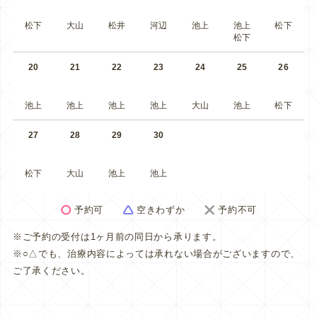
松下
大山
松井
河辺
池上
池上
松下
松下
20
21
22
23
24
25
26
池上
池上
池上
池上
大山
池上
松下
27
28
29
30
松下
大山
池上
池上
予約可
空きわずか
予約不可
※ご予約の受付は1ヶ月前の同日から承ります。
※○△でも、治療内容によっては承れない場合がございますので、
ご了承ください。