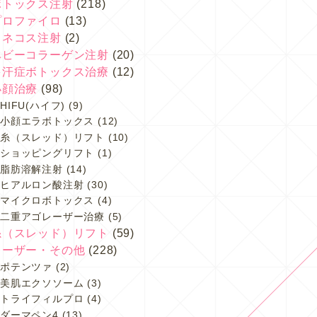
ボトックス注射
(218)
プロファイロ
(13)
スネコス注射
(2)
ベビーコラーゲン注射
(20)
多汗症ボトックス治療
(12)
小顔治療
(98)
HIFU(ハイフ)
(9)
小顔エラボトックス
(12)
糸（スレッド）リフト
(10)
ショッピングリフト
(1)
脂肪溶解注射
(14)
ヒアルロン酸注射
(30)
マイクロボトックス
(4)
二重アゴレーザー治療
(5)
糸（スレッド）リフト
(59)
レーザー・その他
(228)
ポテンツァ
(2)
美肌エクソソーム
(3)
トライフィルプロ
(4)
ダーマペン4
(13)