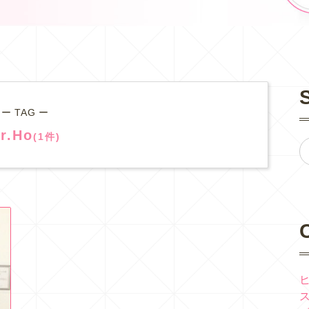
ー TAG ー
r.Ho
(1件)