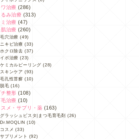
シワ治療
(286)
たるみ治療
(313)
シミ治療
(47)
美肌治療
(260)
毛穴治療
(49)
ニキビ治療
(33)
ホクロ除去
(37)
イボ治療
(23)
ケミカルピーリング
(28)
スキンケア
(93)
毛孔性苔癬
(10)
脱毛
(16)
プチ整形
(108)
育毛治療
(10)
コスメ・サプリ・薬
(163)
グラッシュビスタ|まつ毛育毛剤
(26)
Dr.MOQLIN
(10)
コスメ
(33)
サプリメント
(92)