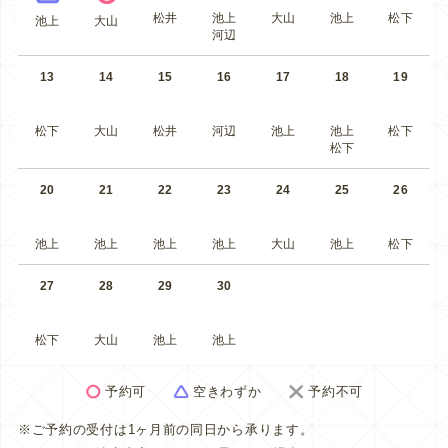
松井
池上
大山
池上
松下
池上
大山
河辺
13
14
15
16
17
18
19
松下
大山
松井
河辺
池上
池上
松下
松下
20
21
22
23
24
25
26
池上
池上
池上
池上
大山
池上
松下
27
28
29
30
松下
大山
池上
池上
予約可
空きわずか
予約不可
※ご予約の受付は1ヶ月前の同日から承ります。