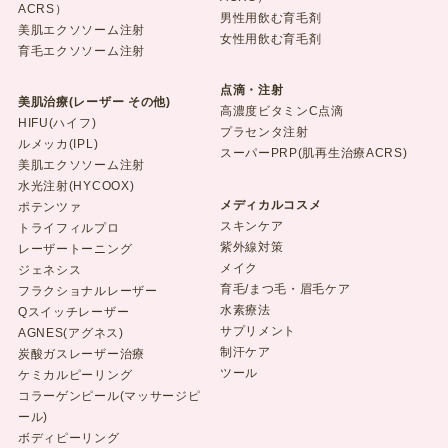
ACRS）
男性用飲む育毛剤
美肌エクソソーム注射
女性用飲む育毛剤
育毛エクソソーム注射
点滴・注射
美肌治療(レーザー その他)
高濃度ビタミンC点滴
HIFU(ハイフ)
プラセンタ注射
ルメッカ(IPL)
スーパーPRP(肌再生治療ACRS)
美肌エクソソーム注射
水光注射(HYCOOX)
メディカルコスメ
ポテンツァ
スキンケア
トライフィルプロ
紫外線対策
レーザートーニング
メイク
ジェネシス
育毛/まつ毛・眉毛ケア
フラクショナルレーザー
水素療法
Qスイッチレーザー
サプリメント
AGNES(アグネス)
制汗ケア
炭酸ガスレーザー治療
ツール
ケミカルピーリング
コラーゲンピール(マッサージピ
ール)
ボディピーリング