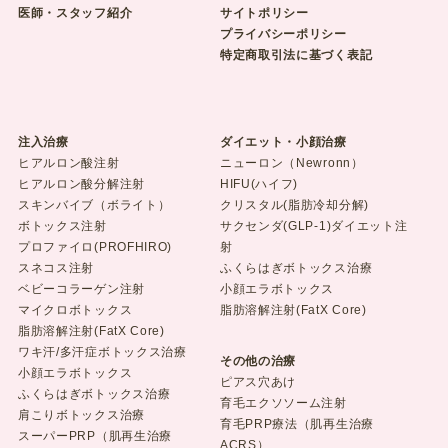
医師・スタッフ紹介
サイトポリシー
プライバシーポリシー
特定商取引法に基づく表記
注入治療
ダイエット・小顔治療
ヒアルロン酸注射
ニューロン（Newronn）
ヒアルロン酸分解注射
HIFU(ハイフ)
スキンバイブ（ボライト）
クリスタル(脂肪冷却分解)
ボトックス注射
サクセンダ(GLP-1)ダイエット注
プロファイロ(PROFHIRO)
射
スネコス注射
ふくらはぎボトックス治療
ベビーコラーゲン注射
小顔エラボトックス
マイクロボトックス
脂肪溶解注射(FatX Core)
脂肪溶解注射(FatX Core)
ワキ汗/多汗症ボトックス治療
その他の治療
小顔エラボトックス
ピアス穴あけ
ふくらはぎボトックス治療
育毛エクソソーム注射
肩こりボトックス治療
育毛PRP療法（肌再生治療
スーパーPRP（肌再生治療
ACRS）