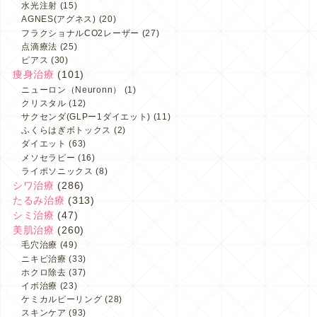
水光注射
(15)
AGNES(アグネス)
(20)
フラクショナルCO2レーザー
(27)
点滴療法
(25)
ピアス
(30)
痩身治療
(101)
ニューロン（Neuronn）
(1)
クリスタル
(12)
サクセンダ(GLPー1ダイエット)
(11)
ふくらはぎボトックス
(2)
ダイエット
(63)
メソセラピー
(16)
ライポソニックス
(8)
シワ治療
(286)
たるみ治療
(313)
シミ治療
(47)
美肌治療
(260)
毛穴治療
(49)
ニキビ治療
(33)
ホクロ除去
(37)
イボ治療
(23)
ケミカルピーリング
(28)
スキンケア
(93)