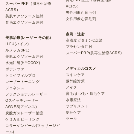
育毛PRP療法（肌再生治療
スーパーPRP（肌再生治療
ACRS）
ACRS）
男性用飲む育毛剤
美肌エクソソーム注射
女性用飲む育毛剤
育毛エクソソーム注射
点滴・注射
美肌治療(レーザー その他)
高濃度ビタミンC点滴
HIFU(ハイフ)
プラセンタ注射
ルメッカ(IPL)
スーパーPRP(肌再生治療ACRS)
美肌エクソソーム注射
水光注射(HYCOOX)
メディカルコスメ
ポテンツァ
スキンケア
トライフィルプロ
紫外線対策
レーザートーニング
メイク
ジェネシス
育毛/まつ毛・眉毛ケア
フラクショナルレーザー
水素療法
Qスイッチレーザー
サプリメント
AGNES(アグネス)
制汗ケア
炭酸ガスレーザー治療
ツール
ケミカルピーリング
コラーゲンピール(マッサージピ
ール)