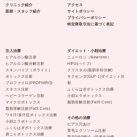
クリニック紹介
アクセス
医師・スタッフ紹介
サイトポリシー
プライバシーポリシー
特定商取引法に基づく表記
注入治療
ダイエット・小顔治療
ヒアルロン酸注射
ニューロン（Newronn）
ヒアルロン酸分解注射
HIFU(ハイフ)
スキンバイブ（ボライト）
クリスタル(脂肪冷却分解)
ボトックス注射
サクセンダ(GLP-1)ダイエット注
プロファイロ(PROFHIRO)
射
スネコス注射
ふくらはぎボトックス治療
ベビーコラーゲン注射
小顔エラボトックス
マイクロボトックス
脂肪溶解注射(FatX Core)
脂肪溶解注射(FatX Core)
ワキ汗/多汗症ボトックス治療
その他の治療
小顔エラボトックス
ピアス穴あけ
ふくらはぎボトックス治療
育毛エクソソーム注射
肩こりボトックス治療