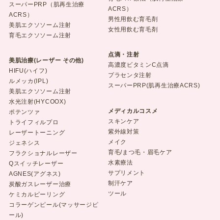
スーパーPRP（肌再生治療
ACRS）
ACRS）
男性用飲む育毛剤
美肌エクソソーム注射
女性用飲む育毛剤
育毛エクソソーム注射
点滴・注射
美肌治療(レーザー その他)
高濃度ビタミンC点滴
HIFU(ハイフ)
プラセンタ注射
ルメッカ(IPL)
スーパーPRP(肌再生治療ACRS)
美肌エクソソーム注射
水光注射(HYCOOX)
メディカルコスメ
ポテンツァ
スキンケア
トライフィルプロ
紫外線対策
レーザートーニング
メイク
ジェネシス
育毛/まつ毛・眉毛ケア
フラクショナルレーザー
水素療法
Qスイッチレーザー
サプリメント
AGNES(アグネス)
制汗ケア
炭酸ガスレーザー治療
ツール
ケミカルピーリング
コラーゲンピール(マッサージピ
ール)