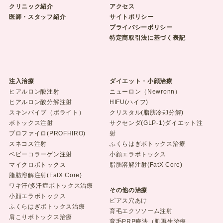
クリニック紹介
アクセス
医師・スタッフ紹介
サイトポリシー
プライバシーポリシー
特定商取引法に基づく表記
注入治療
ダイエット・小顔治療
ヒアルロン酸注射
ニューロン（Newronn）
ヒアルロン酸分解注射
HIFU(ハイフ)
スキンバイブ（ボライト）
クリスタル(脂肪冷却分解)
ボトックス注射
サクセンダ(GLP-1)ダイエット注
プロファイロ(PROFHIRO)
射
スネコス注射
ふくらはぎボトックス治療
ベビーコラーゲン注射
小顔エラボトックス
マイクロボトックス
脂肪溶解注射(FatX Core)
脂肪溶解注射(FatX Core)
ワキ汗/多汗症ボトックス治療
その他の治療
小顔エラボトックス
ピアス穴あけ
ふくらはぎボトックス治療
育毛エクソソーム注射
肩こりボトックス治療
育毛PRP療法（肌再生治療