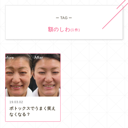
ー TAG ー
額のしわ
(1件)
19.03.02
ボトックスでうまく笑え
なくなる？