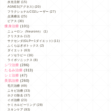
水光注射
(15)
AGNES(アグネス)
(20)
フラクショナルCO2レーザー
(27)
点滴療法
(25)
ピアス
(30)
痩身治療
(101)
ニューロン（Neuronn）
(1)
クリスタル
(12)
サクセンダ(GLPー1ダイエット)
(11)
ふくらはぎボトックス
(2)
ダイエット
(63)
メソセラピー
(16)
ライポソニックス
(8)
シワ治療
(286)
たるみ治療
(313)
シミ治療
(47)
美肌治療
(260)
毛穴治療
(49)
ニキビ治療
(33)
ホクロ除去
(37)
イボ治療
(23)
ケミカルピーリング
(28)
スキンケア
(93)