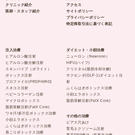
クリニック紹介
アクセス
医師・スタッフ紹介
サイトポリシー
プライバシーポリシー
特定商取引法に基づく表記
注入治療
ダイエット・小顔治療
ヒアルロン酸注射
ニューロン（Newronn）
ヒアルロン酸分解注射
HIFU(ハイフ)
スキンバイブ（ボライト）
クリスタル(脂肪冷却分解)
ボトックス注射
サクセンダ(GLP-1)ダイエット注
プロファイロ(PROFHIRO)
射
スネコス注射
ふくらはぎボトックス治療
ベビーコラーゲン注射
小顔エラボトックス
マイクロボトックス
脂肪溶解注射(FatX Core)
脂肪溶解注射(FatX Core)
ワキ汗/多汗症ボトックス治療
その他の治療
小顔エラボトックス
ピアス穴あけ
ふくらはぎボトックス治療
育毛エクソソーム注射
肩こりボトックス治療