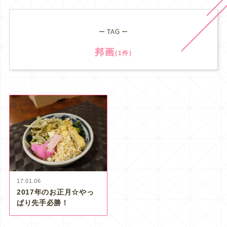
ー TAG ー
邦画
(1件)
17.01.06
2017年のお正月☆やっ
ぱり先手必勝！