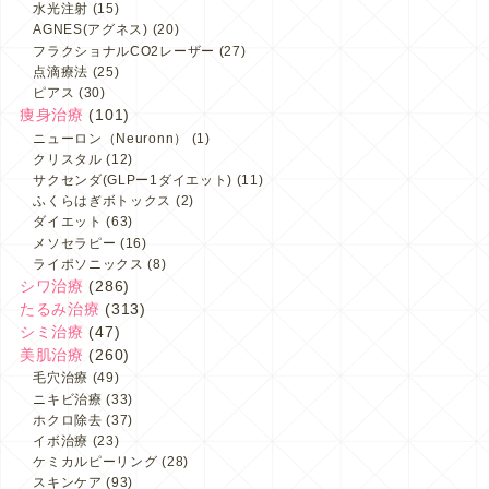
水光注射
(15)
AGNES(アグネス)
(20)
フラクショナルCO2レーザー
(27)
点滴療法
(25)
ピアス
(30)
痩身治療
(101)
ニューロン（Neuronn）
(1)
クリスタル
(12)
サクセンダ(GLPー1ダイエット)
(11)
ふくらはぎボトックス
(2)
ダイエット
(63)
メソセラピー
(16)
ライポソニックス
(8)
シワ治療
(286)
たるみ治療
(313)
シミ治療
(47)
美肌治療
(260)
毛穴治療
(49)
ニキビ治療
(33)
ホクロ除去
(37)
イボ治療
(23)
ケミカルピーリング
(28)
スキンケア
(93)