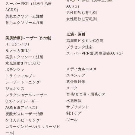
育毛PRP療法（肌再生治療
スーパーPRP（肌再生治療
ACRS）
ACRS）
男性用飲む育毛剤
美肌エクソソーム注射
女性用飲む育毛剤
育毛エクソソーム注射
点滴・注射
美肌治療(レーザー その他)
高濃度ビタミンC点滴
HIFU(ハイフ)
プラセンタ注射
ルメッカ(IPL)
スーパーPRP(肌再生治療ACRS)
美肌エクソソーム注射
水光注射(HYCOOX)
メディカルコスメ
ポテンツァ
スキンケア
トライフィルプロ
紫外線対策
レーザートーニング
メイク
ジェネシス
育毛/まつ毛・眉毛ケア
フラクショナルレーザー
水素療法
Qスイッチレーザー
サプリメント
AGNES(アグネス)
制汗ケア
炭酸ガスレーザー治療
ツール
ケミカルピーリング
コラーゲンピール(マッサージピ
ール)