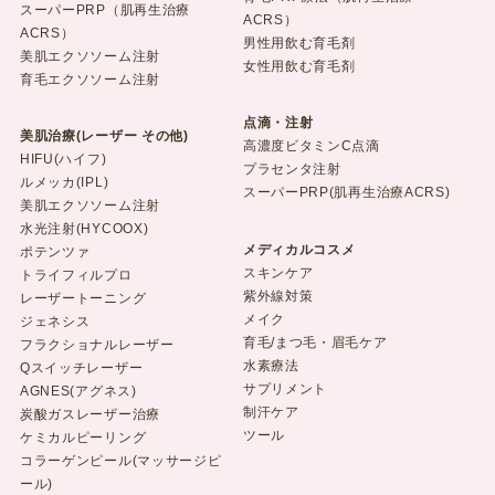
スーパーPRP（肌再生治療
ACRS）
ACRS）
男性用飲む育毛剤
美肌エクソソーム注射
女性用飲む育毛剤
育毛エクソソーム注射
点滴・注射
美肌治療(レーザー その他)
高濃度ビタミンC点滴
HIFU(ハイフ)
プラセンタ注射
ルメッカ(IPL)
スーパーPRP(肌再生治療ACRS)
美肌エクソソーム注射
水光注射(HYCOOX)
メディカルコスメ
ポテンツァ
スキンケア
トライフィルプロ
紫外線対策
レーザートーニング
メイク
ジェネシス
育毛/まつ毛・眉毛ケア
フラクショナルレーザー
水素療法
Qスイッチレーザー
サプリメント
AGNES(アグネス)
制汗ケア
炭酸ガスレーザー治療
ツール
ケミカルピーリング
コラーゲンピール(マッサージピ
ール)