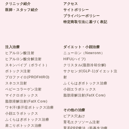
クリニック紹介
アクセス
医師・スタッフ紹介
サイトポリシー
プライバシーポリシー
特定商取引法に基づく表記
注入治療
ダイエット・小顔治療
ヒアルロン酸注射
ニューロン（Newronn）
ヒアルロン酸分解注射
HIFU(ハイフ)
スキンバイブ（ボライト）
クリスタル(脂肪冷却分解)
ボトックス注射
サクセンダ(GLP-1)ダイエット注
プロファイロ(PROFHIRO)
射
スネコス注射
ふくらはぎボトックス治療
ベビーコラーゲン注射
小顔エラボトックス
マイクロボトックス
脂肪溶解注射(FatX Core)
脂肪溶解注射(FatX Core)
ワキ汗/多汗症ボトックス治療
その他の治療
小顔エラボトックス
ピアス穴あけ
ふくらはぎボトックス治療
育毛エクソソーム注射
肩こりボトックス治療
育毛PRP療法（肌再生治療