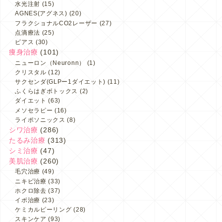
水光注射
(15)
AGNES(アグネス)
(20)
フラクショナルCO2レーザー
(27)
点滴療法
(25)
ピアス
(30)
痩身治療
(101)
ニューロン（Neuronn）
(1)
クリスタル
(12)
サクセンダ(GLPー1ダイエット)
(11)
ふくらはぎボトックス
(2)
ダイエット
(63)
メソセラピー
(16)
ライポソニックス
(8)
シワ治療
(286)
たるみ治療
(313)
シミ治療
(47)
美肌治療
(260)
毛穴治療
(49)
ニキビ治療
(33)
ホクロ除去
(37)
イボ治療
(23)
ケミカルピーリング
(28)
スキンケア
(93)