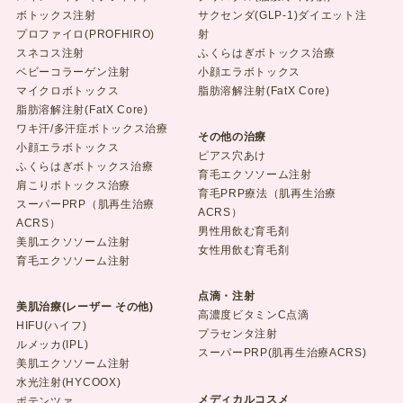
ボトックス注射
サクセンダ(GLP-1)ダイエット注
プロファイロ(PROFHIRO)
射
スネコス注射
ふくらはぎボトックス治療
ベビーコラーゲン注射
小顔エラボトックス
マイクロボトックス
脂肪溶解注射(FatX Core)
脂肪溶解注射(FatX Core)
ワキ汗/多汗症ボトックス治療
その他の治療
小顔エラボトックス
ピアス穴あけ
ふくらはぎボトックス治療
育毛エクソソーム注射
肩こりボトックス治療
育毛PRP療法（肌再生治療
スーパーPRP（肌再生治療
ACRS）
ACRS）
男性用飲む育毛剤
美肌エクソソーム注射
女性用飲む育毛剤
育毛エクソソーム注射
点滴・注射
美肌治療(レーザー その他)
高濃度ビタミンC点滴
HIFU(ハイフ)
プラセンタ注射
ルメッカ(IPL)
スーパーPRP(肌再生治療ACRS)
美肌エクソソーム注射
水光注射(HYCOOX)
メディカルコスメ
ポテンツァ