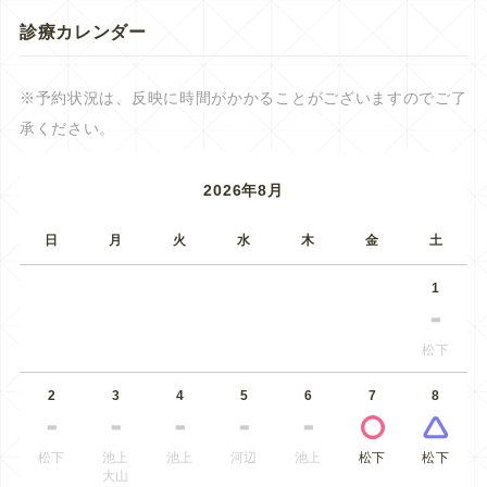
診療カレンダー
※予約状況は、反映に時間がかかることがございますのでご了
承ください。
2026年8月
日
月
火
水
木
金
土
1
松下
2
3
4
5
6
7
8
松下
池上
池上
河辺
池上
松下
松下
大山