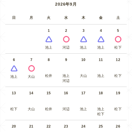
2026年9月
日
月
火
水
木
金
土
1
2
3
4
5
池上
河辺
池上
池上
松下
6
7
8
9
10
11
12
松井
池上
大山
池上
松下
池上
大山
河辺
13
14
15
16
17
18
19
松下
大山
松井
河辺
池上
池上
松下
松下
20
21
22
23
24
25
26