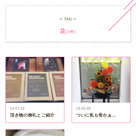
ー TAG ー
花
(3件)
15.07.10
15.05.08
頂き物の御礼とご紹介
ついに私も母かぁ…