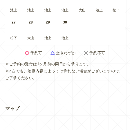
池上
池上
池上
池上
大山
池上
松下
27
28
29
30
松下
大山
池上
池上
予約可
空きわずか
予約不可
※ご予約の受付は1ヶ月前の同日から承ります。
※○△でも、治療内容によっては承れない場合がございますので、
ご了承ください。
マップ