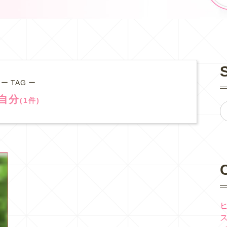
ー TAG ー
自分
(1件)