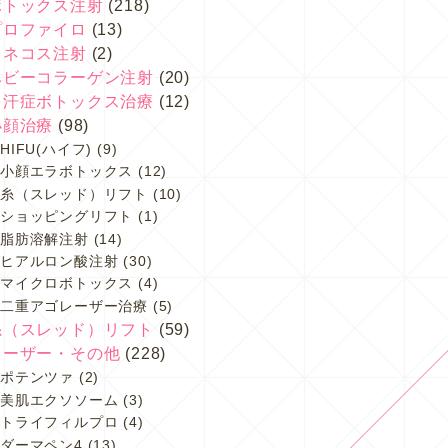
ボトックス注射
(218)
プロファイロ
(13)
スネコス注射
(2)
ベビーコラーゲン注射
(20)
多汗症ボトックス治療
(12)
小顔治療
(98)
HIFU(ハイフ)
(9)
小顔エラボトックス
(12)
糸（スレッド）リフト
(10)
ショッピングリフト
(1)
脂肪溶解注射
(14)
ヒアルロン酸注射
(30)
マイクロボトックス
(4)
二重アゴレーザー治療
(5)
糸（スレッド）リフト
(59)
レーザー・その他
(228)
ポテンツァ
(2)
美肌エクソソーム
(3)
トライフィルプロ
(4)
ダーマペン4
(13)