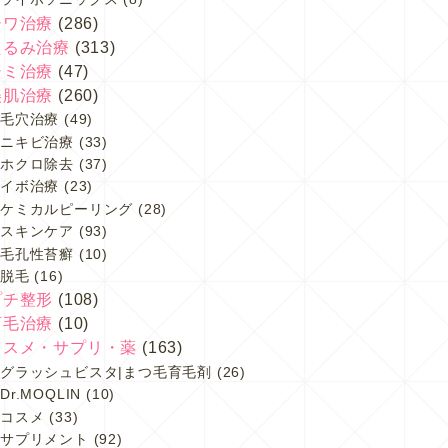
シワ治療
(286)
たるみ治療
(313)
シミ治療
(47)
美肌治療
(260)
毛穴治療
(49)
ニキビ治療
(33)
ホクロ除去
(37)
イボ治療
(23)
ケミカルピーリング
(28)
スキンケア
(93)
毛孔性苔癬
(10)
脱毛
(16)
プチ整形
(108)
育毛治療
(10)
コスメ・サプリ・薬
(163)
グラッシュビスタ|まつ毛育毛剤
(26)
Dr.MOQLIN
(10)
コスメ
(33)
サプリメント
(92)