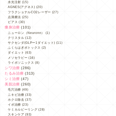
水光注射
(15)
AGNES(アグネス)
(20)
フラクショナルCO2レーザー
(27)
点滴療法
(25)
ピアス
(30)
痩身治療
(101)
ニューロン（Neuronn）
(1)
クリスタル
(12)
サクセンダ(GLPー1ダイエット)
(11)
ふくらはぎボトックス
(2)
ダイエット
(63)
メソセラピー
(16)
ライポソニックス
(8)
シワ治療
(286)
たるみ治療
(313)
シミ治療
(47)
美肌治療
(260)
毛穴治療
(49)
ニキビ治療
(33)
ホクロ除去
(37)
イボ治療
(23)
ケミカルピーリング
(28)
スキンケア
(93)