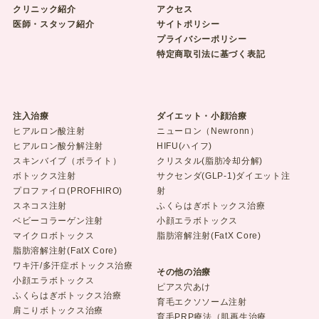
クリニック紹介
アクセス
医師・スタッフ紹介
サイトポリシー
プライバシーポリシー
特定商取引法に基づく表記
注入治療
ダイエット・小顔治療
ヒアルロン酸注射
ニューロン（Newronn）
ヒアルロン酸分解注射
HIFU(ハイフ)
スキンバイブ（ボライト）
クリスタル(脂肪冷却分解)
ボトックス注射
サクセンダ(GLP-1)ダイエット注
プロファイロ(PROFHIRO)
射
スネコス注射
ふくらはぎボトックス治療
ベビーコラーゲン注射
小顔エラボトックス
マイクロボトックス
脂肪溶解注射(FatX Core)
脂肪溶解注射(FatX Core)
ワキ汗/多汗症ボトックス治療
その他の治療
小顔エラボトックス
ピアス穴あけ
ふくらはぎボトックス治療
育毛エクソソーム注射
肩こりボトックス治療
育毛PRP療法（肌再生治療