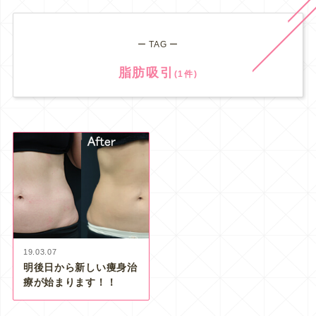
ー TAG ー
脂肪吸引
(1件)
19.03.07
明後日から新しい痩身治
療が始まります！！