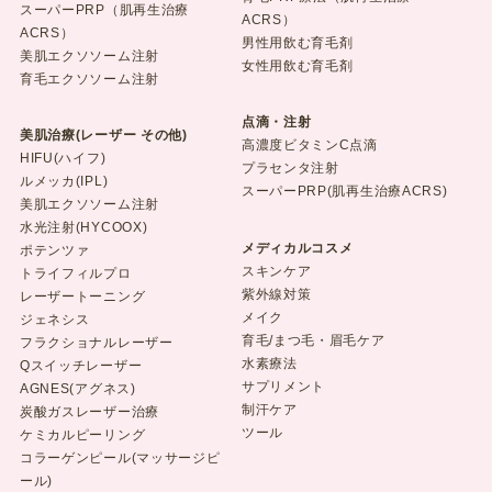
スーパーPRP（肌再生治療
ACRS）
ACRS）
男性用飲む育毛剤
美肌エクソソーム注射
女性用飲む育毛剤
育毛エクソソーム注射
点滴・注射
美肌治療(レーザー その他)
高濃度ビタミンC点滴
HIFU(ハイフ)
プラセンタ注射
ルメッカ(IPL)
スーパーPRP(肌再生治療ACRS)
美肌エクソソーム注射
水光注射(HYCOOX)
メディカルコスメ
ポテンツァ
スキンケア
トライフィルプロ
紫外線対策
レーザートーニング
メイク
ジェネシス
育毛/まつ毛・眉毛ケア
フラクショナルレーザー
水素療法
Qスイッチレーザー
サプリメント
AGNES(アグネス)
制汗ケア
炭酸ガスレーザー治療
ツール
ケミカルピーリング
コラーゲンピール(マッサージピ
ール)