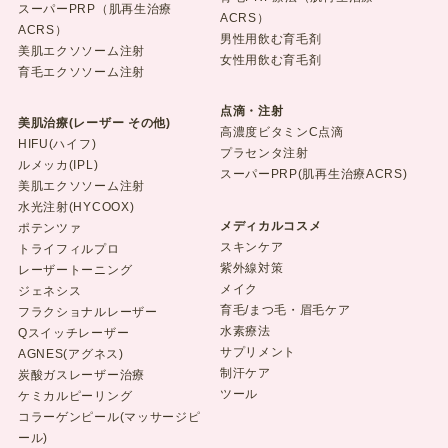
スーパーPRP（肌再生治療
ACRS）
ACRS）
男性用飲む育毛剤
美肌エクソソーム注射
女性用飲む育毛剤
育毛エクソソーム注射
点滴・注射
美肌治療(レーザー その他)
高濃度ビタミンC点滴
HIFU(ハイフ)
プラセンタ注射
ルメッカ(IPL)
スーパーPRP(肌再生治療ACRS)
美肌エクソソーム注射
水光注射(HYCOOX)
メディカルコスメ
ポテンツァ
スキンケア
トライフィルプロ
紫外線対策
レーザートーニング
メイク
ジェネシス
育毛/まつ毛・眉毛ケア
フラクショナルレーザー
水素療法
Qスイッチレーザー
サプリメント
AGNES(アグネス)
制汗ケア
炭酸ガスレーザー治療
ツール
ケミカルピーリング
コラーゲンピール(マッサージピ
ール)