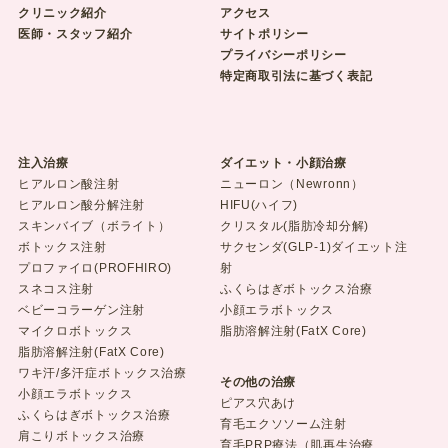
クリニック紹介
アクセス
医師・スタッフ紹介
サイトポリシー
プライバシーポリシー
特定商取引法に基づく表記
注入治療
ダイエット・小顔治療
ヒアルロン酸注射
ニューロン（Newronn）
ヒアルロン酸分解注射
HIFU(ハイフ)
スキンバイブ（ボライト）
クリスタル(脂肪冷却分解)
ボトックス注射
サクセンダ(GLP-1)ダイエット注
プロファイロ(PROFHIRO)
射
スネコス注射
ふくらはぎボトックス治療
ベビーコラーゲン注射
小顔エラボトックス
マイクロボトックス
脂肪溶解注射(FatX Core)
脂肪溶解注射(FatX Core)
ワキ汗/多汗症ボトックス治療
その他の治療
小顔エラボトックス
ピアス穴あけ
ふくらはぎボトックス治療
育毛エクソソーム注射
肩こりボトックス治療
育毛PRP療法（肌再生治療