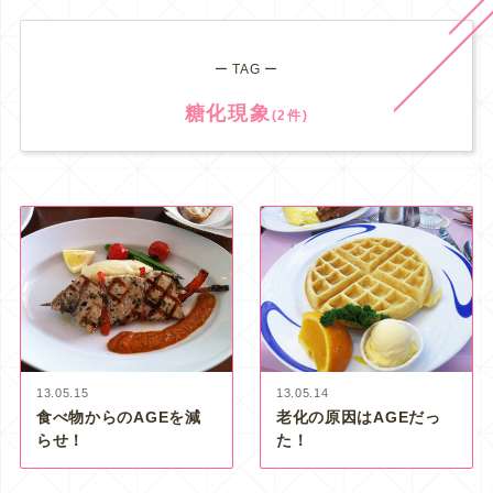
ー TAG ー
糖化現象
(2件)
13.05.15
13.05.14
食べ物からのAGEを減
老化の原因はAGEだっ
らせ！
た！