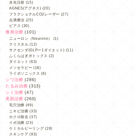
水光注射
(15)
AGNES(アグネス)
(20)
フラクショナルCO2レーザー
(27)
点滴療法
(25)
ピアス
(30)
痩身治療
(101)
ニューロン（Neuronn）
(1)
クリスタル
(12)
サクセンダ(GLPー1ダイエット)
(11)
ふくらはぎボトックス
(2)
ダイエット
(63)
メソセラピー
(16)
ライポソニックス
(8)
シワ治療
(286)
たるみ治療
(313)
シミ治療
(47)
美肌治療
(260)
毛穴治療
(49)
ニキビ治療
(33)
ホクロ除去
(37)
イボ治療
(23)
ケミカルピーリング
(28)
スキンケア
(93)