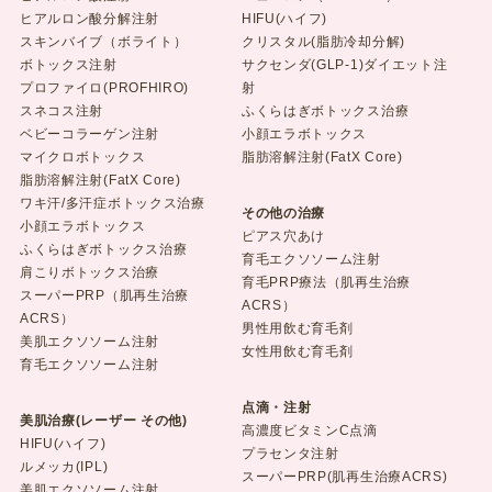
ヒアルロン酸分解注射
HIFU(ハイフ)
スキンバイブ（ボライト）
クリスタル(脂肪冷却分解)
ボトックス注射
サクセンダ(GLP-1)ダイエット注
プロファイロ(PROFHIRO)
射
スネコス注射
ふくらはぎボトックス治療
ベビーコラーゲン注射
小顔エラボトックス
マイクロボトックス
脂肪溶解注射(FatX Core)
脂肪溶解注射(FatX Core)
ワキ汗/多汗症ボトックス治療
その他の治療
小顔エラボトックス
ピアス穴あけ
ふくらはぎボトックス治療
育毛エクソソーム注射
肩こりボトックス治療
育毛PRP療法（肌再生治療
スーパーPRP（肌再生治療
ACRS）
ACRS）
男性用飲む育毛剤
美肌エクソソーム注射
女性用飲む育毛剤
育毛エクソソーム注射
点滴・注射
美肌治療(レーザー その他)
高濃度ビタミンC点滴
HIFU(ハイフ)
プラセンタ注射
ルメッカ(IPL)
スーパーPRP(肌再生治療ACRS)
美肌エクソソーム注射