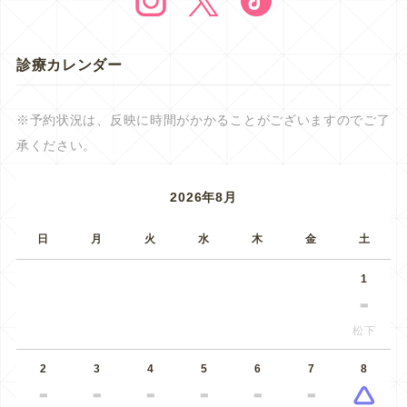
診療カレンダー
※予約状況は、反映に時間がかかることがございますのでご了
承ください。
2026年8月
日
月
火
水
木
金
土
1
松下
2
3
4
5
6
7
8