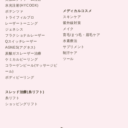
水光注射(HYCOOX)
メディカルコスメ
ポテンツァ
スキンケア
トライフィルプロ
紫外線対策
レーザートーニング
メイク
ジェネシス
育毛/まつ毛・眉毛ケア
フラクショナルレーザー
水素療法
Qスイッチレーザー
サプリメント
AGNES(アグネス)
制汗ケア
炭酸ガスレーザー治療
ツール
ケミカルピーリング
コラーゲンピール(マッサージピ
ール)
ボディピーリング
スレッド治療(糸リフト)
糸リフト
ショッピングリフト