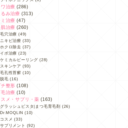
シワ治療
(286)
たるみ治療
(313)
シミ治療
(47)
美肌治療
(260)
毛穴治療
(49)
ニキビ治療
(33)
ホクロ除去
(37)
イボ治療
(23)
ケミカルピーリング
(28)
スキンケア
(93)
毛孔性苔癬
(10)
脱毛
(16)
プチ整形
(108)
育毛治療
(10)
コスメ・サプリ・薬
(163)
グラッシュビスタ|まつ毛育毛剤
(26)
Dr.MOQLIN
(10)
コスメ
(33)
サプリメント
(92)