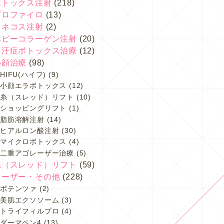
ボトックス注射
(218)
プロファイロ
(13)
スネコス注射
(2)
ベビーコラーゲン注射
(20)
多汗症ボトックス治療
(12)
小顔治療
(98)
HIFU(ハイフ)
(9)
小顔エラボトックス
(12)
糸（スレッド）リフト
(10)
ショッピングリフト
(1)
脂肪溶解注射
(14)
ヒアルロン酸注射
(30)
マイクロボトックス
(4)
二重アゴレーザー治療
(5)
糸（スレッド）リフト
(59)
レーザー・その他
(228)
ポテンツァ
(2)
美肌エクソソーム
(3)
トライフィルプロ
(4)
ダーマペン4
(13)