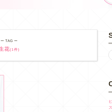
ー TAG ー
生花
(1件)