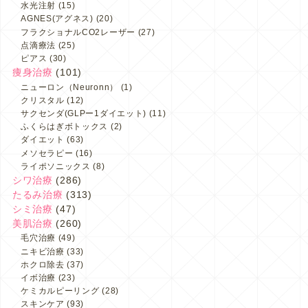
水光注射
(15)
AGNES(アグネス)
(20)
フラクショナルCO2レーザー
(27)
点滴療法
(25)
ピアス
(30)
痩身治療
(101)
ニューロン（Neuronn）
(1)
クリスタル
(12)
サクセンダ(GLPー1ダイエット)
(11)
ふくらはぎボトックス
(2)
ダイエット
(63)
メソセラピー
(16)
ライポソニックス
(8)
シワ治療
(286)
たるみ治療
(313)
シミ治療
(47)
美肌治療
(260)
毛穴治療
(49)
ニキビ治療
(33)
ホクロ除去
(37)
イボ治療
(23)
ケミカルピーリング
(28)
スキンケア
(93)