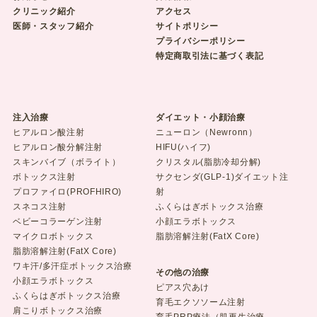
クリニック紹介
アクセス
医師・スタッフ紹介
サイトポリシー
プライバシーポリシー
特定商取引法に基づく表記
注入治療
ダイエット・小顔治療
ヒアルロン酸注射
ニューロン（Newronn）
ヒアルロン酸分解注射
HIFU(ハイフ)
スキンバイブ（ボライト）
クリスタル(脂肪冷却分解)
ボトックス注射
サクセンダ(GLP-1)ダイエット注
プロファイロ(PROFHIRO)
射
スネコス注射
ふくらはぎボトックス治療
ベビーコラーゲン注射
小顔エラボトックス
マイクロボトックス
脂肪溶解注射(FatX Core)
脂肪溶解注射(FatX Core)
ワキ汗/多汗症ボトックス治療
その他の治療
小顔エラボトックス
ピアス穴あけ
ふくらはぎボトックス治療
育毛エクソソーム注射
肩こりボトックス治療