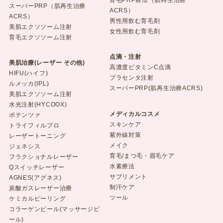
育毛PRP療法（肌再生治療
スーパーPRP（肌再生治療
ACRS）
ACRS）
男性用飲む育毛剤
美肌エクソソーム注射
女性用飲む育毛剤
育毛エクソソーム注射
点滴・注射
美肌治療(レーザー その他)
高濃度ビタミンC点滴
HIFU(ハイフ)
プラセンタ注射
ルメッカ(IPL)
スーパーPRP(肌再生治療ACRS)
美肌エクソソーム注射
水光注射(HYCOOX)
メディカルコスメ
ポテンツァ
スキンケア
トライフィルプロ
紫外線対策
レーザートーニング
メイク
ジェネシス
育毛/まつ毛・眉毛ケア
フラクショナルレーザー
水素療法
Qスイッチレーザー
サプリメント
AGNES(アグネス)
制汗ケア
炭酸ガスレーザー治療
ツール
ケミカルピーリング
コラーゲンピール(マッサージピ
ール)