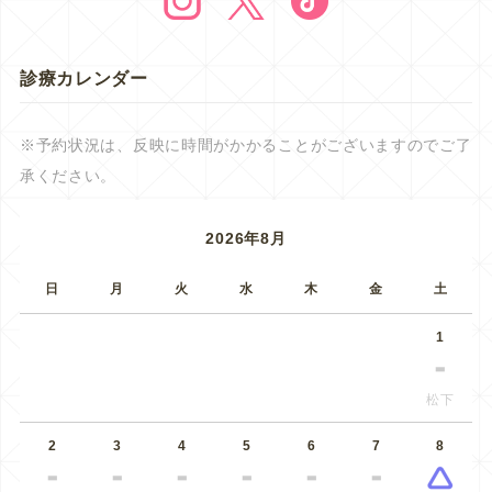
診療カレンダー
※予約状況は、反映に時間がかかることがございますのでご了
承ください。
2026年8月
日
月
火
水
木
金
土
1
松下
2
3
4
5
6
7
8