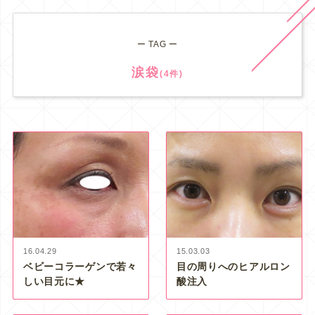
ー TAG ー
涙袋
(4件)
16.04.29
15.03.03
ベビーコラーゲンで若々
目の周りへのヒアルロン
しい目元に★
酸注入