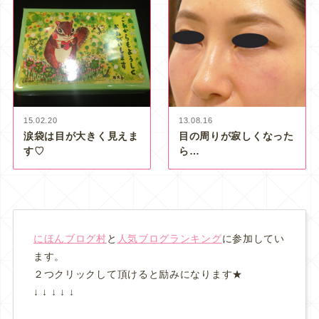
15.02.20
13.08.16
涙袋は目が大きく見えま
目の周りが寂しくなった
す♡
ら…
にほんブログ村
と
人気ブログランキング
に参加してい
ます。
２つクリックして頂けると励みになります★
↓ ↓ ↓ ↓ ↓