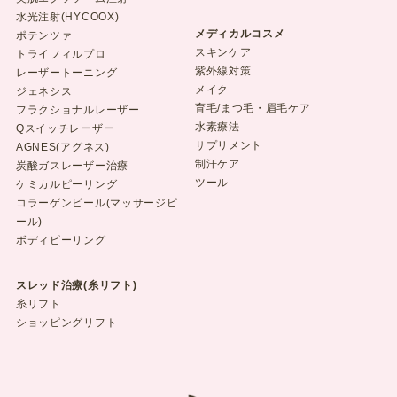
水光注射(HYCOOX)
メディカルコスメ
ポテンツァ
スキンケア
トライフィルプロ
紫外線対策
レーザートーニング
メイク
ジェネシス
育毛/まつ毛・眉毛ケア
フラクショナルレーザー
水素療法
Qスイッチレーザー
サプリメント
AGNES(アグネス)
制汗ケア
炭酸ガスレーザー治療
ツール
ケミカルピーリング
コラーゲンピール(マッサージピ
ール)
ボディピーリング
スレッド治療(糸リフト)
糸リフト
ショッピングリフト