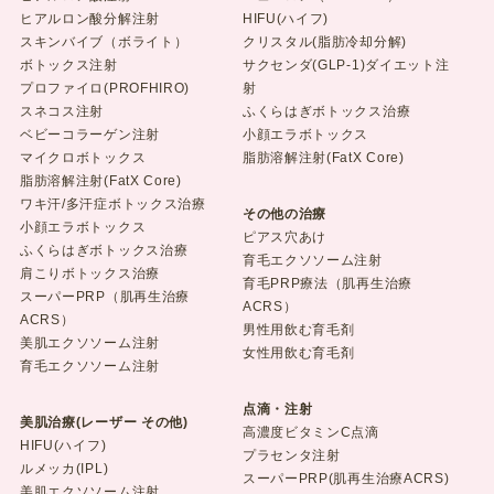
ヒアルロン酸分解注射
HIFU(ハイフ)
スキンバイブ（ボライト）
クリスタル(脂肪冷却分解)
ボトックス注射
サクセンダ(GLP-1)ダイエット注
プロファイロ(PROFHIRO)
射
スネコス注射
ふくらはぎボトックス治療
ベビーコラーゲン注射
小顔エラボトックス
マイクロボトックス
脂肪溶解注射(FatX Core)
脂肪溶解注射(FatX Core)
ワキ汗/多汗症ボトックス治療
その他の治療
小顔エラボトックス
ピアス穴あけ
ふくらはぎボトックス治療
育毛エクソソーム注射
肩こりボトックス治療
育毛PRP療法（肌再生治療
スーパーPRP（肌再生治療
ACRS）
ACRS）
男性用飲む育毛剤
美肌エクソソーム注射
女性用飲む育毛剤
育毛エクソソーム注射
点滴・注射
美肌治療(レーザー その他)
高濃度ビタミンC点滴
HIFU(ハイフ)
プラセンタ注射
ルメッカ(IPL)
スーパーPRP(肌再生治療ACRS)
美肌エクソソーム注射