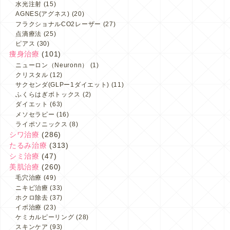
水光注射
(15)
AGNES(アグネス)
(20)
フラクショナルCO2レーザー
(27)
点滴療法
(25)
ピアス
(30)
痩身治療
(101)
ニューロン（Neuronn）
(1)
クリスタル
(12)
サクセンダ(GLPー1ダイエット)
(11)
ふくらはぎボトックス
(2)
ダイエット
(63)
メソセラピー
(16)
ライポソニックス
(8)
シワ治療
(286)
たるみ治療
(313)
シミ治療
(47)
美肌治療
(260)
毛穴治療
(49)
ニキビ治療
(33)
ホクロ除去
(37)
イボ治療
(23)
ケミカルピーリング
(28)
スキンケア
(93)