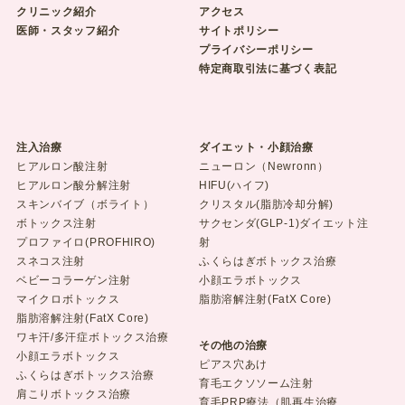
クリニック紹介
アクセス
医師・スタッフ紹介
サイトポリシー
プライバシーポリシー
特定商取引法に基づく表記
注入治療
ダイエット・小顔治療
ヒアルロン酸注射
ニューロン（Newronn）
ヒアルロン酸分解注射
HIFU(ハイフ)
スキンバイブ（ボライト）
クリスタル(脂肪冷却分解)
ボトックス注射
サクセンダ(GLP-1)ダイエット注
プロファイロ(PROFHIRO)
射
スネコス注射
ふくらはぎボトックス治療
ベビーコラーゲン注射
小顔エラボトックス
マイクロボトックス
脂肪溶解注射(FatX Core)
脂肪溶解注射(FatX Core)
ワキ汗/多汗症ボトックス治療
その他の治療
小顔エラボトックス
ピアス穴あけ
ふくらはぎボトックス治療
育毛エクソソーム注射
肩こりボトックス治療
育毛PRP療法（肌再生治療