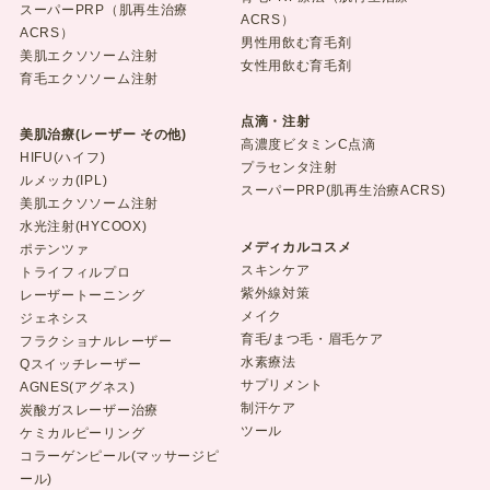
スーパーPRP（肌再生治療
ACRS）
ACRS）
男性用飲む育毛剤
美肌エクソソーム注射
女性用飲む育毛剤
育毛エクソソーム注射
点滴・注射
美肌治療(レーザー その他)
高濃度ビタミンC点滴
HIFU(ハイフ)
プラセンタ注射
ルメッカ(IPL)
スーパーPRP(肌再生治療ACRS)
美肌エクソソーム注射
水光注射(HYCOOX)
メディカルコスメ
ポテンツァ
スキンケア
トライフィルプロ
紫外線対策
レーザートーニング
メイク
ジェネシス
育毛/まつ毛・眉毛ケア
フラクショナルレーザー
水素療法
Qスイッチレーザー
サプリメント
AGNES(アグネス)
制汗ケア
炭酸ガスレーザー治療
ツール
ケミカルピーリング
コラーゲンピール(マッサージピ
ール)