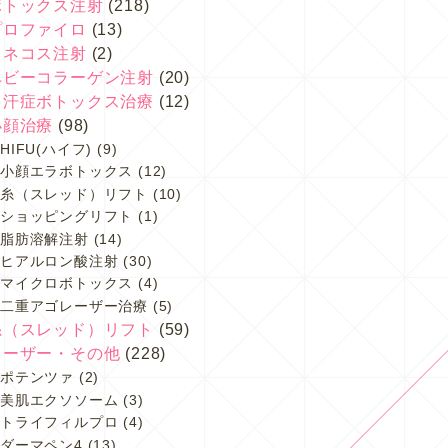
ボトックス注射
(218)
プロファイロ
(13)
スネコス注射
(2)
ベビーコラーゲン注射
(20)
多汗症ボトックス治療
(12)
小顔治療
(98)
HIFU(ハイフ)
(9)
小顔エラボトックス
(12)
糸（スレッド）リフト
(10)
ショッピングリフト
(1)
脂肪溶解注射
(14)
ヒアルロン酸注射
(30)
マイクロボトックス
(4)
二重アゴレーザー治療
(5)
糸（スレッド）リフト
(59)
レーザー・その他
(228)
ポテンツァ
(2)
美肌エクソソーム
(3)
トライフィルプロ
(4)
ダーマペン4
(13)