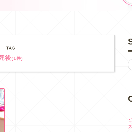
ー TAG ー
死後
(1件)