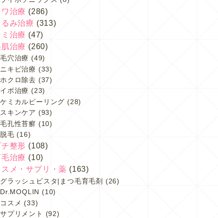
シワ治療
(286)
たるみ治療
(313)
シミ治療
(47)
美肌治療
(260)
毛穴治療
(49)
ニキビ治療
(33)
ホクロ除去
(37)
イボ治療
(23)
ケミカルピーリング
(28)
スキンケア
(93)
毛孔性苔癬
(10)
脱毛
(16)
プチ整形
(108)
育毛治療
(10)
コスメ・サプリ・薬
(163)
グラッシュビスタ|まつ毛育毛剤
(26)
Dr.MOQLIN
(10)
コスメ
(33)
サプリメント
(92)