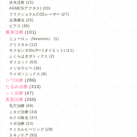
水光注射
(15)
AGNES(アグネス)
(20)
フラクショナルCO2レーザー
(27)
点滴療法
(25)
ピアス
(30)
痩身治療
(101)
ニューロン（Neuronn）
(1)
クリスタル
(12)
サクセンダ(GLPー1ダイエット)
(11)
ふくらはぎボトックス
(2)
ダイエット
(63)
メソセラピー
(16)
ライポソニックス
(8)
シワ治療
(286)
たるみ治療
(313)
シミ治療
(47)
美肌治療
(260)
毛穴治療
(49)
ニキビ治療
(33)
ホクロ除去
(37)
イボ治療
(23)
ケミカルピーリング
(28)
スキンケア
(93)