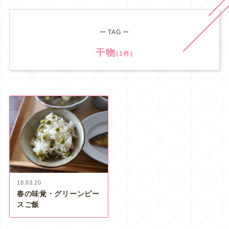
ー TAG ー
干物
(1件)
18.03.20
春の味覚・グリーンピー
スご飯