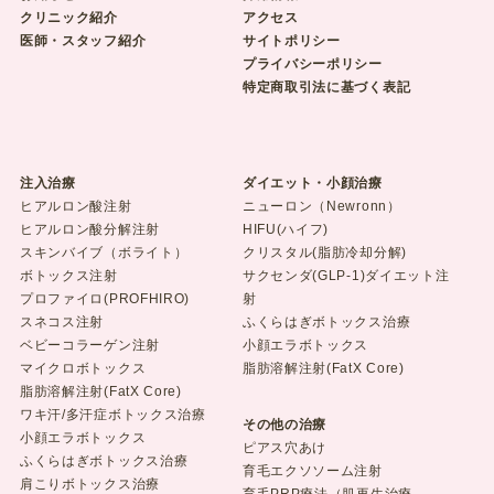
クリニック紹介
アクセス
医師・スタッフ紹介
サイトポリシー
プライバシーポリシー
特定商取引法に基づく表記
注入治療
ダイエット・小顔治療
ヒアルロン酸注射
ニューロン（Newronn）
ヒアルロン酸分解注射
HIFU(ハイフ)
スキンバイブ（ボライト）
クリスタル(脂肪冷却分解)
ボトックス注射
サクセンダ(GLP-1)ダイエット注
プロファイロ(PROFHIRO)
射
スネコス注射
ふくらはぎボトックス治療
ベビーコラーゲン注射
小顔エラボトックス
マイクロボトックス
脂肪溶解注射(FatX Core)
脂肪溶解注射(FatX Core)
ワキ汗/多汗症ボトックス治療
その他の治療
小顔エラボトックス
ピアス穴あけ
ふくらはぎボトックス治療
育毛エクソソーム注射
肩こりボトックス治療