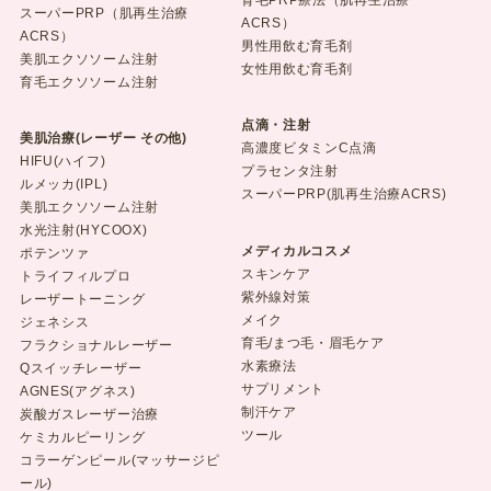
育毛PRP療法（肌再生治療
スーパーPRP（肌再生治療
ACRS）
ACRS）
男性用飲む育毛剤
美肌エクソソーム注射
女性用飲む育毛剤
育毛エクソソーム注射
点滴・注射
美肌治療(レーザー その他)
高濃度ビタミンC点滴
HIFU(ハイフ)
プラセンタ注射
ルメッカ(IPL)
スーパーPRP(肌再生治療ACRS)
美肌エクソソーム注射
水光注射(HYCOOX)
メディカルコスメ
ポテンツァ
スキンケア
トライフィルプロ
紫外線対策
レーザートーニング
メイク
ジェネシス
育毛/まつ毛・眉毛ケア
フラクショナルレーザー
水素療法
Qスイッチレーザー
サプリメント
AGNES(アグネス)
制汗ケア
炭酸ガスレーザー治療
ツール
ケミカルピーリング
コラーゲンピール(マッサージピ
ール)