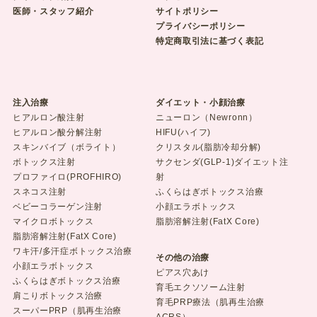
医師・スタッフ紹介
サイトポリシー
プライバシーポリシー
特定商取引法に基づく表記
注入治療
ダイエット・小顔治療
ヒアルロン酸注射
ニューロン（Newronn）
ヒアルロン酸分解注射
HIFU(ハイフ)
スキンバイブ（ボライト）
クリスタル(脂肪冷却分解)
ボトックス注射
サクセンダ(GLP-1)ダイエット注
プロファイロ(PROFHIRO)
射
スネコス注射
ふくらはぎボトックス治療
ベビーコラーゲン注射
小顔エラボトックス
マイクロボトックス
脂肪溶解注射(FatX Core)
脂肪溶解注射(FatX Core)
ワキ汗/多汗症ボトックス治療
その他の治療
小顔エラボトックス
ピアス穴あけ
ふくらはぎボトックス治療
育毛エクソソーム注射
肩こりボトックス治療
育毛PRP療法（肌再生治療
スーパーPRP（肌再生治療