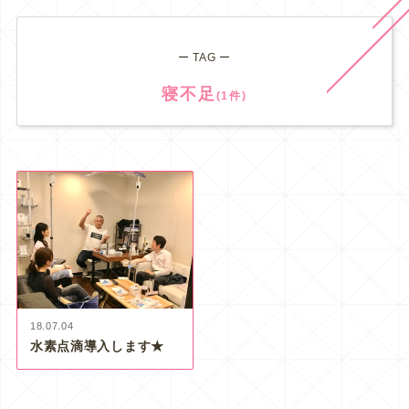
ー TAG ー
寝不足
(1件)
18.07.04
水素点滴導入します★