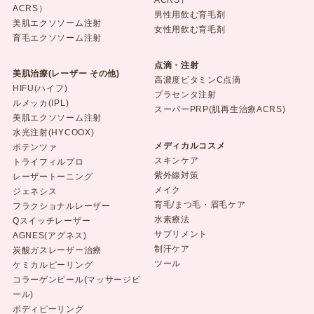
ACRS）
ACRS）
男性用飲む育毛剤
美肌エクソソーム注射
女性用飲む育毛剤
育毛エクソソーム注射
点滴・注射
美肌治療(レーザー その他)
高濃度ビタミンC点滴
HIFU(ハイフ)
プラセンタ注射
ルメッカ(IPL)
スーパーPRP(肌再生治療ACRS)
美肌エクソソーム注射
水光注射(HYCOOX)
メディカルコスメ
ポテンツァ
スキンケア
トライフィルプロ
紫外線対策
レーザートーニング
メイク
ジェネシス
育毛/まつ毛・眉毛ケア
フラクショナルレーザー
水素療法
Qスイッチレーザー
サプリメント
AGNES(アグネス)
制汗ケア
炭酸ガスレーザー治療
ツール
ケミカルピーリング
コラーゲンピール(マッサージピ
ール)
ボディピーリング