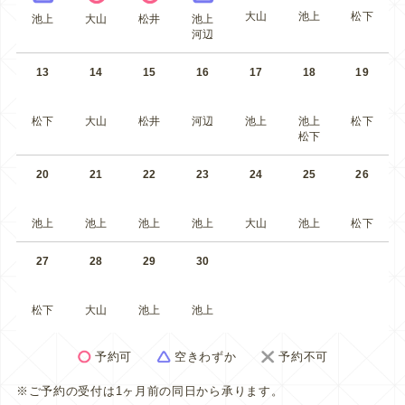
大山
池上
松下
池上
大山
松井
池上
河辺
13
14
15
16
17
18
19
松下
大山
松井
河辺
池上
池上
松下
松下
20
21
22
23
24
25
26
池上
池上
池上
池上
大山
池上
松下
27
28
29
30
松下
大山
池上
池上
予約可
空きわずか
予約不可
※ご予約の受付は1ヶ月前の同日から承ります。