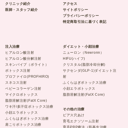
クリニック紹介
アクセス
医師・スタッフ紹介
サイトポリシー
プライバシーポリシー
特定商取引法に基づく表記
注入治療
ダイエット・小顔治療
ヒアルロン酸注射
ニューロン（Newronn）
ヒアルロン酸分解注射
HIFU(ハイフ)
スキンバイブ（ボライト）
クリスタル(脂肪冷却分解)
ボトックス注射
サクセンダ(GLP-1)ダイエット注
プロファイロ(PROFHIRO)
射
スネコス注射
ふくらはぎボトックス治療
ベビーコラーゲン注射
小顔エラボトックス
マイクロボトックス
脂肪溶解注射(FatX Core)
脂肪溶解注射(FatX Core)
ワキ汗/多汗症ボトックス治療
その他の治療
小顔エラボトックス
ピアス穴あけ
ふくらはぎボトックス治療
育毛エクソソーム注射
肩こりボトックス治療
育毛PRP療法（肌再生治療