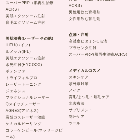
スーパーPRP（肌再生治療
ACRS）
ACRS）
男性用飲む育毛剤
美肌エクソソーム注射
女性用飲む育毛剤
育毛エクソソーム注射
点滴・注射
美肌治療(レーザー その他)
高濃度ビタミンC点滴
HIFU(ハイフ)
プラセンタ注射
ルメッカ(IPL)
スーパーPRP(肌再生治療ACRS)
美肌エクソソーム注射
水光注射(HYCOOX)
メディカルコスメ
ポテンツァ
スキンケア
トライフィルプロ
紫外線対策
レーザートーニング
メイク
ジェネシス
育毛/まつ毛・眉毛ケア
フラクショナルレーザー
水素療法
Qスイッチレーザー
サプリメント
AGNES(アグネス)
制汗ケア
炭酸ガスレーザー治療
ツール
ケミカルピーリング
コラーゲンピール(マッサージピ
ール)