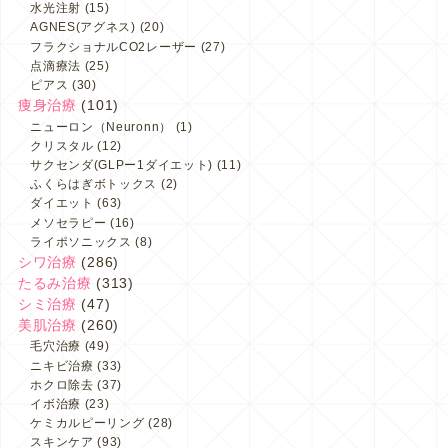
水光注射
(15)
AGNES(アグネス)
(20)
フラクショナルCO2レーザー
(27)
点滴療法
(25)
ピアス
(30)
痩身治療
(101)
ニューロン（Neuronn）
(1)
クリスタル
(12)
サクセンダ(GLPー1ダイエット)
(11)
ふくらはぎボトックス
(2)
ダイエット
(63)
メソセラピー
(16)
ライポソニックス
(8)
シワ治療
(286)
たるみ治療
(313)
シミ治療
(47)
美肌治療
(260)
毛穴治療
(49)
ニキビ治療
(33)
ホクロ除去
(37)
イボ治療
(23)
ケミカルピーリング
(28)
スキンケア
(93)