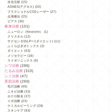
水光注射
(15)
AGNES(アグネス)
(20)
フラクショナルCO2レーザー
(27)
点滴療法
(25)
ピアス
(30)
痩身治療
(101)
ニューロン（Neuronn）
(1)
クリスタル
(12)
サクセンダ(GLPー1ダイエット)
(11)
ふくらはぎボトックス
(2)
ダイエット
(63)
メソセラピー
(16)
ライポソニックス
(8)
シワ治療
(286)
たるみ治療
(313)
シミ治療
(47)
美肌治療
(260)
毛穴治療
(49)
ニキビ治療
(33)
ホクロ除去
(37)
イボ治療
(23)
ケミカルピーリング
(28)
スキンケア
(93)