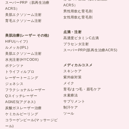
スーパーPRP（肌再生治療
ACRS）
ACRS）
男性用飲む育毛剤
美肌エクソソーム注射
女性用飲む育毛剤
育毛エクソソーム注射
点滴・注射
美肌治療(レーザー その他)
高濃度ビタミンC点滴
HIFU(ハイフ)
プラセンタ注射
ルメッカ(IPL)
スーパーPRP(肌再生治療ACRS)
美肌エクソソーム注射
水光注射(HYCOOX)
メディカルコスメ
ポテンツァ
スキンケア
トライフィルプロ
紫外線対策
レーザートーニング
メイク
ジェネシス
育毛/まつ毛・眉毛ケア
フラクショナルレーザー
水素療法
Qスイッチレーザー
サプリメント
AGNES(アグネス)
制汗ケア
炭酸ガスレーザー治療
ツール
ケミカルピーリング
コラーゲンピール(マッサージピ
ール)