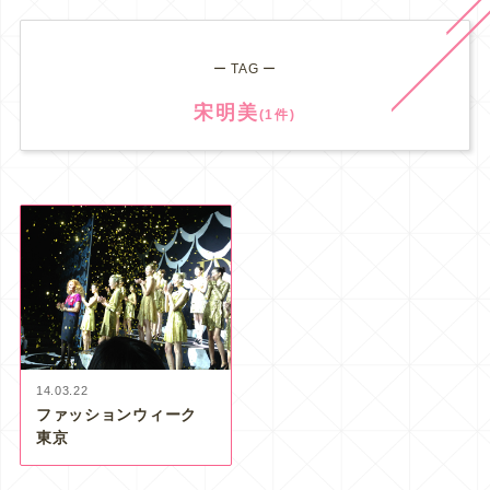
ー TAG ー
宋明美
(1件)
14.03.22
ファッションウィーク
東京