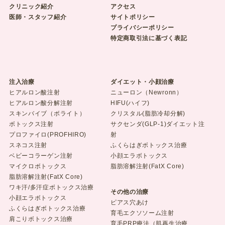
クリニック紹介
アクセス
医師・スタッフ紹介
サイトポリシー
プライバシーポリシー
特定商取引法に基づく表記
注入治療
ダイエット・小顔治療
ヒアルロン酸注射
ニューロン（Newronn）
ヒアルロン酸分解注射
HIFU(ハイフ)
スキンバイブ（ボライト）
クリスタル(脂肪冷却分解)
ボトックス注射
サクセンダ(GLP-1)ダイエット注
プロファイロ(PROFHIRO)
射
スネコス注射
ふくらはぎボトックス治療
ベビーコラーゲン注射
小顔エラボトックス
マイクロボトックス
脂肪溶解注射(FatX Core)
脂肪溶解注射(FatX Core)
ワキ汗/多汗症ボトックス治療
その他の治療
小顔エラボトックス
ピアス穴あけ
ふくらはぎボトックス治療
育毛エクソソーム注射
肩こりボトックス治療
育毛PRP療法（肌再生治療