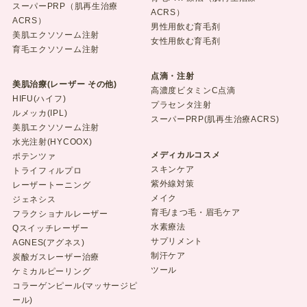
スーパーPRP（肌再生治療
ACRS）
ACRS）
男性用飲む育毛剤
美肌エクソソーム注射
女性用飲む育毛剤
育毛エクソソーム注射
点滴・注射
美肌治療(レーザー その他)
高濃度ビタミンC点滴
HIFU(ハイフ)
プラセンタ注射
ルメッカ(IPL)
スーパーPRP(肌再生治療ACRS)
美肌エクソソーム注射
水光注射(HYCOOX)
メディカルコスメ
ポテンツァ
スキンケア
トライフィルプロ
紫外線対策
レーザートーニング
メイク
ジェネシス
育毛/まつ毛・眉毛ケア
フラクショナルレーザー
水素療法
Qスイッチレーザー
サプリメント
AGNES(アグネス)
制汗ケア
炭酸ガスレーザー治療
ツール
ケミカルピーリング
コラーゲンピール(マッサージピ
ール)