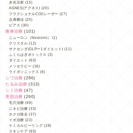
水光注射
(15)
AGNES(アグネス)
(20)
フラクショナルCO2レーザー
(27)
点滴療法
(25)
ピアス
(30)
痩身治療
(101)
ニューロン（Neuronn）
(1)
クリスタル
(12)
サクセンダ(GLPー1ダイエット)
(11)
ふくらはぎボトックス
(2)
ダイエット
(63)
メソセラピー
(16)
ライポソニックス
(8)
シワ治療
(286)
たるみ治療
(313)
シミ治療
(47)
美肌治療
(260)
毛穴治療
(49)
ニキビ治療
(33)
ホクロ除去
(37)
イボ治療
(23)
ケミカルピーリング
(28)
スキンケア
(93)