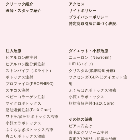
クリニック紹介
アクセス
医師・スタッフ紹介
サイトポリシー
プライバシーポリシー
特定商取引法に基づく表記
注入治療
ダイエット・小顔治療
ヒアルロン酸注射
ニューロン（Newronn）
ヒアルロン酸分解注射
HIFU(ハイフ)
スキンバイブ（ボライト）
クリスタル(脂肪冷却分解)
ボトックス注射
サクセンダ(GLP-1)ダイエット注
プロファイロ(PROFHIRO)
射
スネコス注射
ふくらはぎボトックス治療
ベビーコラーゲン注射
小顔エラボトックス
マイクロボトックス
脂肪溶解注射(FatX Core)
脂肪溶解注射(FatX Core)
ワキ汗/多汗症ボトックス治療
その他の治療
小顔エラボトックス
ピアス穴あけ
ふくらはぎボトックス治療
育毛エクソソーム注射
肩こりボトックス治療
育毛PRP療法（肌再生治療