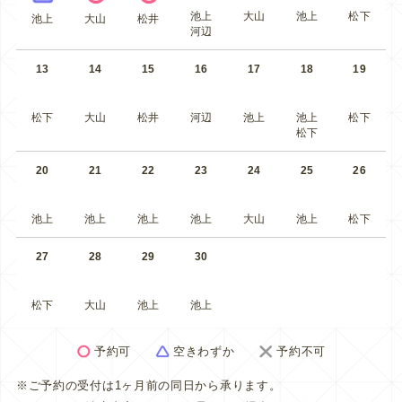
池上
大山
池上
松下
池上
大山
松井
河辺
13
14
15
16
17
18
19
松下
大山
松井
河辺
池上
池上
松下
松下
20
21
22
23
24
25
26
池上
池上
池上
池上
大山
池上
松下
27
28
29
30
松下
大山
池上
池上
予約可
空きわずか
予約不可
※ご予約の受付は1ヶ月前の同日から承ります。