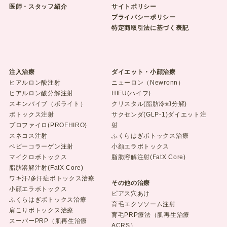
医師・スタッフ紹介
サイトポリシー
プライバシーポリシー
特定商取引法に基づく表記
注入治療
ダイエット・小顔治療
ヒアルロン酸注射
ニューロン（Newronn）
ヒアルロン酸分解注射
HIFU(ハイフ)
スキンバイブ（ボライト）
クリスタル(脂肪冷却分解)
ボトックス注射
サクセンダ(GLP-1)ダイエット注
プロファイロ(PROFHIRO)
射
スネコス注射
ふくらはぎボトックス治療
ベビーコラーゲン注射
小顔エラボトックス
マイクロボトックス
脂肪溶解注射(FatX Core)
脂肪溶解注射(FatX Core)
ワキ汗/多汗症ボトックス治療
その他の治療
小顔エラボトックス
ピアス穴あけ
ふくらはぎボトックス治療
育毛エクソソーム注射
肩こりボトックス治療
育毛PRP療法（肌再生治療
スーパーPRP（肌再生治療
ACRS）