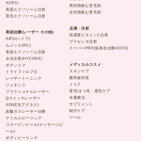
ACRS）
男性用飲む育毛剤
美肌エクソソーム注射
女性用飲む育毛剤
育毛エクソソーム注射
点滴・注射
美肌治療(レーザー その他)
高濃度ビタミンC点滴
HIFU(ハイフ)
プラセンタ注射
ルメッカ(IPL)
スーパーPRP(肌再生治療ACRS)
美肌エクソソーム注射
水光注射(HYCOOX)
メディカルコスメ
ポテンツァ
スキンケア
トライフィルプロ
紫外線対策
レーザートーニング
メイク
ジェネシス
育毛/まつ毛・眉毛ケア
フラクショナルレーザー
水素療法
Qスイッチレーザー
サプリメント
AGNES(アグネス)
制汗ケア
炭酸ガスレーザー治療
ツール
ケミカルピーリング
コラーゲンピール(マッサージピ
ール)
ボディピーリング