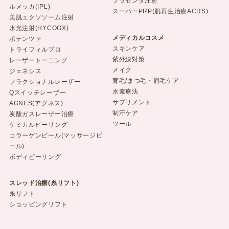
プラセンタ注射
ルメッカ(IPL)
スーパーPRP(肌再生治療ACRS)
美肌エクソソーム注射
水光注射(HYCOOX)
メディカルコスメ
ポテンツァ
スキンケア
トライフィルプロ
紫外線対策
レーザートーニング
メイク
ジェネシス
育毛/まつ毛・眉毛ケア
フラクショナルレーザー
水素療法
Qスイッチレーザー
サプリメント
AGNES(アグネス)
制汗ケア
炭酸ガスレーザー治療
ツール
ケミカルピーリング
コラーゲンピール(マッサージピ
ール)
ボディピーリング
スレッド治療(糸リフト)
糸リフト
ショッピングリフト