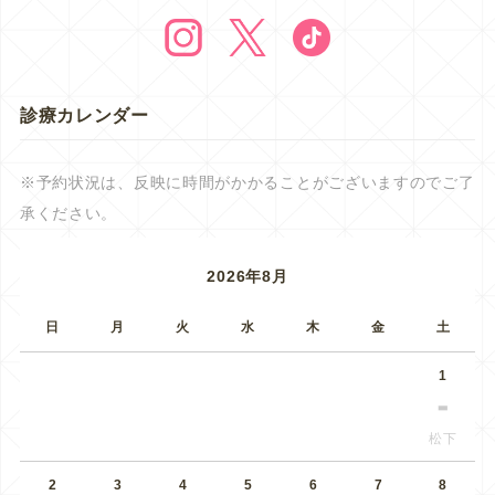
診療カレンダー
※予約状況は、反映に時間がかかることがございますのでご了
承ください。
2026年8月
日
月
火
水
木
金
土
1
松下
2
3
4
5
6
7
8