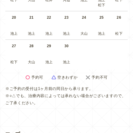
松下
大山
松井
河辺
池上
池上
松下
松下
20
21
22
23
24
25
26
池上
池上
池上
池上
大山
池上
松下
27
28
29
30
松下
大山
池上
池上
予約可
空きわずか
予約不可
※ご予約の受付は1ヶ月前の同日から承ります。
※○△でも、治療内容によっては承れない場合がございますので、
ご了承ください。