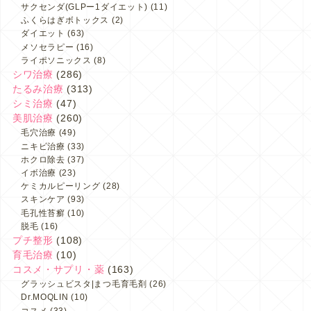
サクセンダ(GLPー1ダイエット)
(11)
ふくらはぎボトックス
(2)
ダイエット
(63)
メソセラピー
(16)
ライポソニックス
(8)
シワ治療
(286)
たるみ治療
(313)
シミ治療
(47)
美肌治療
(260)
毛穴治療
(49)
ニキビ治療
(33)
ホクロ除去
(37)
イボ治療
(23)
ケミカルピーリング
(28)
スキンケア
(93)
毛孔性苔癬
(10)
脱毛
(16)
プチ整形
(108)
育毛治療
(10)
コスメ・サプリ・薬
(163)
グラッシュビスタ|まつ毛育毛剤
(26)
Dr.MOQLIN
(10)
コスメ
(33)