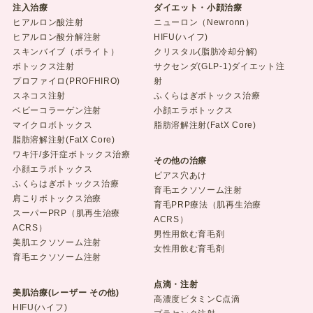
注入治療
ダイエット・小顔治療
ヒアルロン酸注射
ニューロン（Newronn）
ヒアルロン酸分解注射
HIFU(ハイフ)
スキンバイブ（ボライト）
クリスタル(脂肪冷却分解)
ボトックス注射
サクセンダ(GLP-1)ダイエット注
プロファイロ(PROFHIRO)
射
スネコス注射
ふくらはぎボトックス治療
ベビーコラーゲン注射
小顔エラボトックス
マイクロボトックス
脂肪溶解注射(FatX Core)
脂肪溶解注射(FatX Core)
ワキ汗/多汗症ボトックス治療
その他の治療
小顔エラボトックス
ピアス穴あけ
ふくらはぎボトックス治療
育毛エクソソーム注射
肩こりボトックス治療
育毛PRP療法（肌再生治療
スーパーPRP（肌再生治療
ACRS）
ACRS）
男性用飲む育毛剤
美肌エクソソーム注射
女性用飲む育毛剤
育毛エクソソーム注射
点滴・注射
美肌治療(レーザー その他)
高濃度ビタミンC点滴
HIFU(ハイフ)