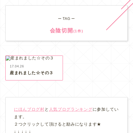
ー TAG ー
会陰切開
(1件)
17.04.26
産まれました☆その３
にほんブログ村
と
人気ブログランキング
に参加してい
ます。
２つクリックして頂けると励みになります★
↓ ↓ ↓ ↓ ↓