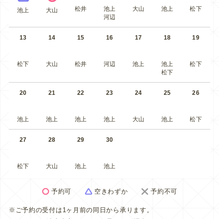
松井
池上
大山
池上
松下
池上
大山
河辺
13
14
15
16
17
18
19
松下
大山
松井
河辺
池上
池上
松下
松下
20
21
22
23
24
25
26
池上
池上
池上
池上
大山
池上
松下
27
28
29
30
松下
大山
池上
池上
予約可
空きわずか
予約不可
※ご予約の受付は1ヶ月前の同日から承ります。