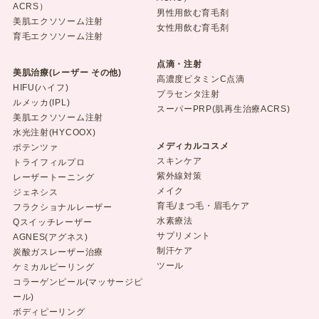
ACRS）
男性用飲む育毛剤
美肌エクソソーム注射
女性用飲む育毛剤
育毛エクソソーム注射
点滴・注射
美肌治療(レーザー その他)
高濃度ビタミンC点滴
HIFU(ハイフ)
プラセンタ注射
ルメッカ(IPL)
スーパーPRP(肌再生治療ACRS)
美肌エクソソーム注射
水光注射(HYCOOX)
メディカルコスメ
ポテンツァ
スキンケア
トライフィルプロ
紫外線対策
レーザートーニング
メイク
ジェネシス
育毛/まつ毛・眉毛ケア
フラクショナルレーザー
水素療法
Qスイッチレーザー
サプリメント
AGNES(アグネス)
制汗ケア
炭酸ガスレーザー治療
ツール
ケミカルピーリング
コラーゲンピール(マッサージピ
ール)
ボディピーリング