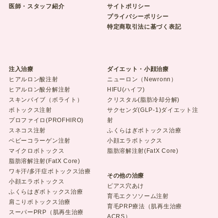
医師・スタッフ紹介
サイトポリシー
プライバシーポリシー
特定商取引法に基づく表記
注入治療
ダイエット・小顔治療
ヒアルロン酸注射
ニューロン（Newronn）
ヒアルロン酸分解注射
HIFU(ハイフ)
スキンバイブ（ボライト）
クリスタル(脂肪冷却分解)
ボトックス注射
サクセンダ(GLP-1)ダイエット注
プロファイロ(PROFHIRO)
射
スネコス注射
ふくらはぎボトックス治療
ベビーコラーゲン注射
小顔エラボトックス
マイクロボトックス
脂肪溶解注射(FatX Core)
脂肪溶解注射(FatX Core)
ワキ汗/多汗症ボトックス治療
その他の治療
小顔エラボトックス
ピアス穴あけ
ふくらはぎボトックス治療
育毛エクソソーム注射
肩こりボトックス治療
育毛PRP療法（肌再生治療
スーパーPRP（肌再生治療
ACRS）