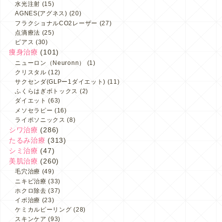
水光注射
(15)
AGNES(アグネス)
(20)
フラクショナルCO2レーザー
(27)
点滴療法
(25)
ピアス
(30)
痩身治療
(101)
ニューロン（Neuronn）
(1)
クリスタル
(12)
サクセンダ(GLPー1ダイエット)
(11)
ふくらはぎボトックス
(2)
ダイエット
(63)
メソセラピー
(16)
ライポソニックス
(8)
シワ治療
(286)
たるみ治療
(313)
シミ治療
(47)
美肌治療
(260)
毛穴治療
(49)
ニキビ治療
(33)
ホクロ除去
(37)
イボ治療
(23)
ケミカルピーリング
(28)
スキンケア
(93)