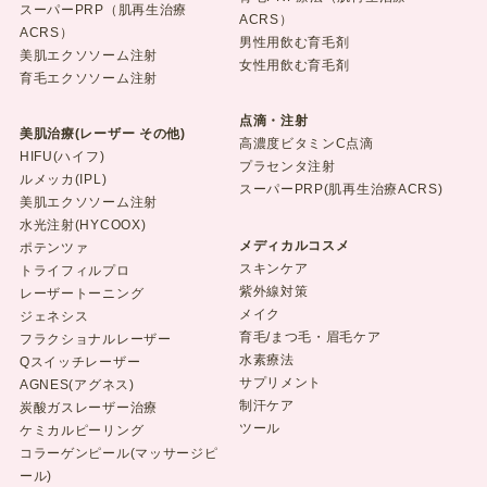
スーパーPRP（肌再生治療
ACRS）
ACRS）
男性用飲む育毛剤
美肌エクソソーム注射
女性用飲む育毛剤
育毛エクソソーム注射
点滴・注射
美肌治療(レーザー その他)
高濃度ビタミンC点滴
HIFU(ハイフ)
プラセンタ注射
ルメッカ(IPL)
スーパーPRP(肌再生治療ACRS)
美肌エクソソーム注射
水光注射(HYCOOX)
メディカルコスメ
ポテンツァ
スキンケア
トライフィルプロ
紫外線対策
レーザートーニング
メイク
ジェネシス
育毛/まつ毛・眉毛ケア
フラクショナルレーザー
水素療法
Qスイッチレーザー
サプリメント
AGNES(アグネス)
制汗ケア
炭酸ガスレーザー治療
ツール
ケミカルピーリング
コラーゲンピール(マッサージピ
ール)