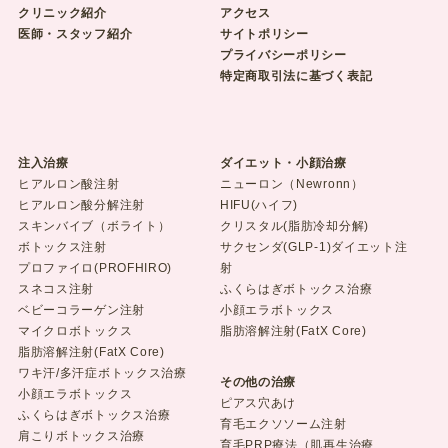
クリニック紹介
アクセス
医師・スタッフ紹介
サイトポリシー
プライバシーポリシー
特定商取引法に基づく表記
注入治療
ダイエット・小顔治療
ヒアルロン酸注射
ニューロン（Newronn）
ヒアルロン酸分解注射
HIFU(ハイフ)
スキンバイブ（ボライト）
クリスタル(脂肪冷却分解)
ボトックス注射
サクセンダ(GLP-1)ダイエット注
プロファイロ(PROFHIRO)
射
スネコス注射
ふくらはぎボトックス治療
ベビーコラーゲン注射
小顔エラボトックス
マイクロボトックス
脂肪溶解注射(FatX Core)
脂肪溶解注射(FatX Core)
ワキ汗/多汗症ボトックス治療
その他の治療
小顔エラボトックス
ピアス穴あけ
ふくらはぎボトックス治療
育毛エクソソーム注射
肩こりボトックス治療
育毛PRP療法（肌再生治療