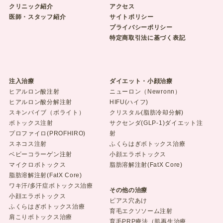
クリニック紹介
アクセス
医師・スタッフ紹介
サイトポリシー
プライバシーポリシー
特定商取引法に基づく表記
注入治療
ダイエット・小顔治療
ヒアルロン酸注射
ニューロン（Newronn）
ヒアルロン酸分解注射
HIFU(ハイフ)
スキンバイブ（ボライト）
クリスタル(脂肪冷却分解)
ボトックス注射
サクセンダ(GLP-1)ダイエット注
プロファイロ(PROFHIRO)
射
スネコス注射
ふくらはぎボトックス治療
ベビーコラーゲン注射
小顔エラボトックス
マイクロボトックス
脂肪溶解注射(FatX Core)
脂肪溶解注射(FatX Core)
ワキ汗/多汗症ボトックス治療
その他の治療
小顔エラボトックス
ピアス穴あけ
ふくらはぎボトックス治療
育毛エクソソーム注射
肩こりボトックス治療
育毛PRP療法（肌再生治療