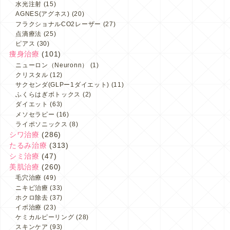
水光注射
(15)
AGNES(アグネス)
(20)
フラクショナルCO2レーザー
(27)
点滴療法
(25)
ピアス
(30)
痩身治療
(101)
ニューロン（Neuronn）
(1)
クリスタル
(12)
サクセンダ(GLPー1ダイエット)
(11)
ふくらはぎボトックス
(2)
ダイエット
(63)
メソセラピー
(16)
ライポソニックス
(8)
シワ治療
(286)
たるみ治療
(313)
シミ治療
(47)
美肌治療
(260)
毛穴治療
(49)
ニキビ治療
(33)
ホクロ除去
(37)
イボ治療
(23)
ケミカルピーリング
(28)
スキンケア
(93)