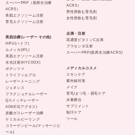
スーパーPRP（肌再生治療
ACRS）
ACRS）
男性用飲む育毛剤
美肌エクソソーム注射
女性用飲む育毛剤
育毛エクソソーム注射
点滴・注射
美肌治療(レーザー その他)
高濃度ビタミンC点滴
HIFU(ハイフ)
プラセンタ注射
ルメッカ(IPL)
スーパーPRP(肌再生治療ACRS)
美肌エクソソーム注射
水光注射(HYCOOX)
メディカルコスメ
ポテンツァ
スキンケア
トライフィルプロ
紫外線対策
レーザートーニング
メイク
ジェネシス
育毛/まつ毛・眉毛ケア
フラクショナルレーザー
水素療法
Qスイッチレーザー
サプリメント
AGNES(アグネス)
制汗ケア
炭酸ガスレーザー治療
ツール
ケミカルピーリング
コラーゲンピール(マッサージピ
ール)