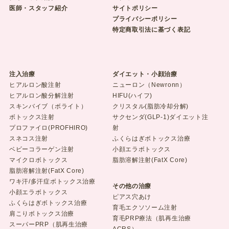
医師・スタッフ紹介
サイトポリシー
プライバシーポリシー
特定商取引法に基づく表記
注入治療
ダイエット・小顔治療
ヒアルロン酸注射
ニューロン（Newronn）
ヒアルロン酸分解注射
HIFU(ハイフ)
スキンバイブ（ボライト）
クリスタル(脂肪冷却分解)
ボトックス注射
サクセンダ(GLP-1)ダイエット注
プロファイロ(PROFHIRO)
射
スネコス注射
ふくらはぎボトックス治療
ベビーコラーゲン注射
小顔エラボトックス
マイクロボトックス
脂肪溶解注射(FatX Core)
脂肪溶解注射(FatX Core)
ワキ汗/多汗症ボトックス治療
その他の治療
小顔エラボトックス
ピアス穴あけ
ふくらはぎボトックス治療
育毛エクソソーム注射
肩こりボトックス治療
育毛PRP療法（肌再生治療
スーパーPRP（肌再生治療