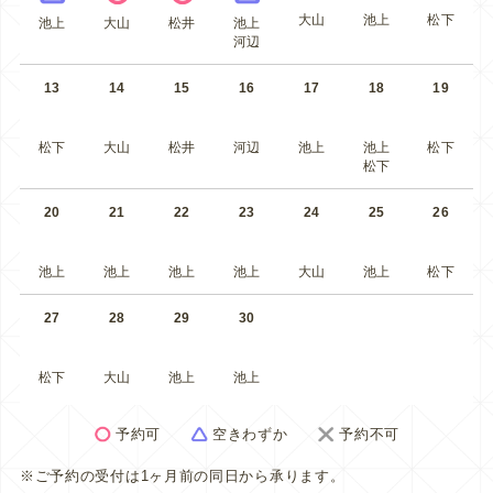
大山
池上
松下
池上
大山
松井
池上
河辺
13
14
15
16
17
18
19
松下
大山
松井
河辺
池上
池上
松下
松下
20
21
22
23
24
25
26
池上
池上
池上
池上
大山
池上
松下
27
28
29
30
松下
大山
池上
池上
予約可
空きわずか
予約不可
※ご予約の受付は1ヶ月前の同日から承ります。