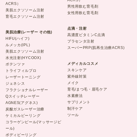
ACRS）
ACRS）
男性用飲む育毛剤
美肌エクソソーム注射
女性用飲む育毛剤
育毛エクソソーム注射
点滴・注射
美肌治療(レーザー その他)
高濃度ビタミンC点滴
HIFU(ハイフ)
プラセンタ注射
ルメッカ(IPL)
スーパーPRP(肌再生治療ACRS)
美肌エクソソーム注射
水光注射(HYCOOX)
メディカルコスメ
ポテンツァ
スキンケア
トライフィルプロ
紫外線対策
レーザートーニング
メイク
ジェネシス
育毛/まつ毛・眉毛ケア
フラクショナルレーザー
水素療法
Qスイッチレーザー
サプリメント
AGNES(アグネス)
制汗ケア
炭酸ガスレーザー治療
ツール
ケミカルピーリング
コラーゲンピール(マッサージピ
ール)
ボディピーリング