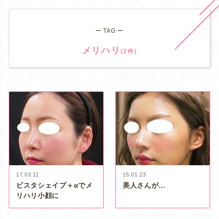
ー TAG ー
メリハリ
(2件)
17.03.11
15.01.23
ビスタシェイプ＋αでメ
美人さんが…
リハリ小顔に