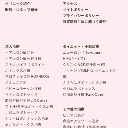
クリニック紹介
アクセス
医師・スタッフ紹介
サイトポリシー
プライバシーポリシー
特定商取引法に基づく表記
注入治療
ダイエット・小顔治療
ヒアルロン酸注射
ニューロン（Newronn）
ヒアルロン酸分解注射
HIFU(ハイフ)
スキンバイブ（ボライト）
クリスタル(脂肪冷却分解)
ボトックス注射
サクセンダ(GLP-1)ダイエット注
プロファイロ(PROFHIRO)
射
スネコス注射
ふくらはぎボトックス治療
ベビーコラーゲン注射
小顔エラボトックス
マイクロボトックス
脂肪溶解注射(FatX Core)
脂肪溶解注射(FatX Core)
ワキ汗/多汗症ボトックス治療
その他の治療
小顔エラボトックス
ピアス穴あけ
ふくらはぎボトックス治療
育毛エクソソーム注射
肩こりボトックス治療
育毛PRP療法（肌再生治療