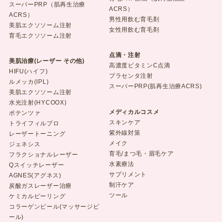
スーパーPRP（肌再生治療
ACRS）
ACRS）
男性用飲む育毛剤
美肌エクソソーム注射
女性用飲む育毛剤
育毛エクソソーム注射
点滴・注射
美肌治療(レーザー その他)
高濃度ビタミンC点滴
HIFU(ハイフ)
プラセンタ注射
ルメッカ(IPL)
スーパーPRP(肌再生治療ACRS)
美肌エクソソーム注射
水光注射(HYCOOX)
メディカルコスメ
ポテンツァ
スキンケア
トライフィルプロ
紫外線対策
レーザートーニング
メイク
ジェネシス
育毛/まつ毛・眉毛ケア
フラクショナルレーザー
水素療法
Qスイッチレーザー
サプリメント
AGNES(アグネス)
制汗ケア
炭酸ガスレーザー治療
ツール
ケミカルピーリング
コラーゲンピール(マッサージピ
ール)