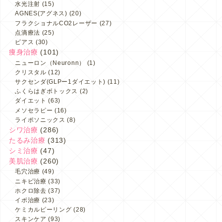
水光注射
(15)
AGNES(アグネス)
(20)
フラクショナルCO2レーザー
(27)
点滴療法
(25)
ピアス
(30)
痩身治療
(101)
ニューロン（Neuronn）
(1)
クリスタル
(12)
サクセンダ(GLPー1ダイエット)
(11)
ふくらはぎボトックス
(2)
ダイエット
(63)
メソセラピー
(16)
ライポソニックス
(8)
シワ治療
(286)
たるみ治療
(313)
シミ治療
(47)
美肌治療
(260)
毛穴治療
(49)
ニキビ治療
(33)
ホクロ除去
(37)
イボ治療
(23)
ケミカルピーリング
(28)
スキンケア
(93)