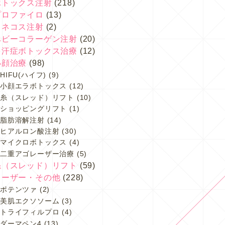
ボトックス注射
(218)
プロファイロ
(13)
スネコス注射
(2)
ベビーコラーゲン注射
(20)
多汗症ボトックス治療
(12)
小顔治療
(98)
HIFU(ハイフ)
(9)
小顔エラボトックス
(12)
糸（スレッド）リフト
(10)
ショッピングリフト
(1)
脂肪溶解注射
(14)
ヒアルロン酸注射
(30)
マイクロボトックス
(4)
二重アゴレーザー治療
(5)
糸（スレッド）リフト
(59)
レーザー・その他
(228)
ポテンツァ
(2)
美肌エクソソーム
(3)
トライフィルプロ
(4)
ダーマペン4
(13)