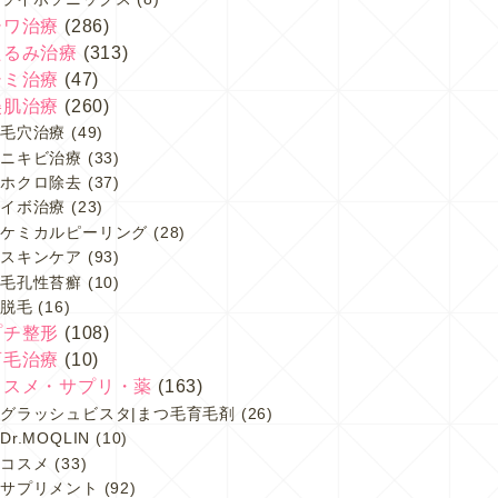
シワ治療
(286)
たるみ治療
(313)
シミ治療
(47)
美肌治療
(260)
毛穴治療
(49)
ニキビ治療
(33)
ホクロ除去
(37)
イボ治療
(23)
ケミカルピーリング
(28)
スキンケア
(93)
毛孔性苔癬
(10)
脱毛
(16)
プチ整形
(108)
育毛治療
(10)
コスメ・サプリ・薬
(163)
グラッシュビスタ|まつ毛育毛剤
(26)
Dr.MOQLIN
(10)
コスメ
(33)
サプリメント
(92)