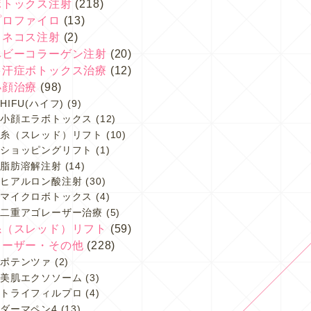
ボトックス注射
(218)
プロファイロ
(13)
スネコス注射
(2)
ベビーコラーゲン注射
(20)
多汗症ボトックス治療
(12)
小顔治療
(98)
HIFU(ハイフ)
(9)
小顔エラボトックス
(12)
糸（スレッド）リフト
(10)
ショッピングリフト
(1)
脂肪溶解注射
(14)
ヒアルロン酸注射
(30)
マイクロボトックス
(4)
二重アゴレーザー治療
(5)
糸（スレッド）リフト
(59)
レーザー・その他
(228)
ポテンツァ
(2)
美肌エクソソーム
(3)
トライフィルプロ
(4)
ダーマペン4
(13)