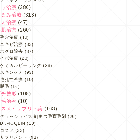
シワ治療
(286)
たるみ治療
(313)
シミ治療
(47)
美肌治療
(260)
毛穴治療
(49)
ニキビ治療
(33)
ホクロ除去
(37)
イボ治療
(23)
ケミカルピーリング
(28)
スキンケア
(93)
毛孔性苔癬
(10)
脱毛
(16)
プチ整形
(108)
育毛治療
(10)
コスメ・サプリ・薬
(163)
グラッシュビスタ|まつ毛育毛剤
(26)
Dr.MOQLIN
(10)
コスメ
(33)
サプリメント
(92)