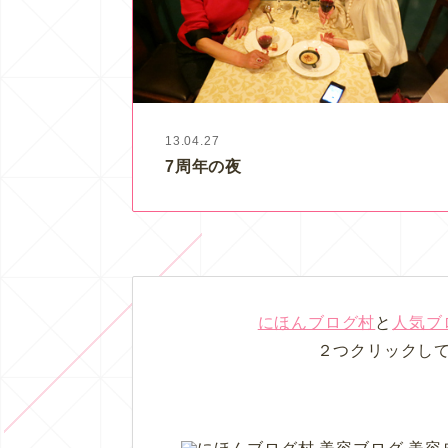
13.04.27
7周年の夜
にほんブログ村
と
人気ブ
２つクリックし