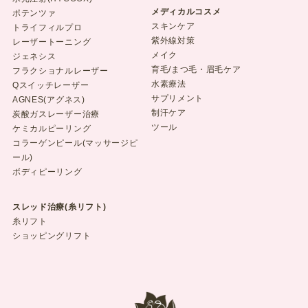
メディカルコスメ
ポテンツァ
スキンケア
トライフィルプロ
紫外線対策
レーザートーニング
メイク
ジェネシス
育毛/まつ毛・眉毛ケア
フラクショナルレーザー
水素療法
Qスイッチレーザー
サプリメント
AGNES(アグネス)
制汗ケア
炭酸ガスレーザー治療
ツール
ケミカルピーリング
コラーゲンピール(マッサージピ
ール)
ボディピーリング
スレッド治療(糸リフト)
糸リフト
ショッピングリフト