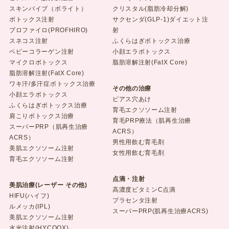
スキンバイブ（ボライト）
クリスタル(脂肪冷却分解)
ボトックス注射
サクセンダ(GLP-1)ダイエット注
プロファイロ(PROFHIRO)
射
スネコス注射
ふくらはぎボトックス治療
ベビーコラーゲン注射
小顔エラボトックス
マイクロボトックス
脂肪溶解注射(FatX Core)
脂肪溶解注射(FatX Core)
ワキ汗/多汗症ボトックス治療
その他の治療
小顔エラボトックス
ピアス穴あけ
ふくらはぎボトックス治療
育毛エクソソーム注射
肩こりボトックス治療
育毛PRP療法（肌再生治療
スーパーPRP（肌再生治療
ACRS）
ACRS）
男性用飲む育毛剤
美肌エクソソーム注射
女性用飲む育毛剤
育毛エクソソーム注射
点滴・注射
美肌治療(レーザー その他)
高濃度ビタミンC点滴
HIFU(ハイフ)
プラセンタ注射
ルメッカ(IPL)
スーパーPRP(肌再生治療ACRS)
美肌エクソソーム注射
水光注射(HYCOOX)