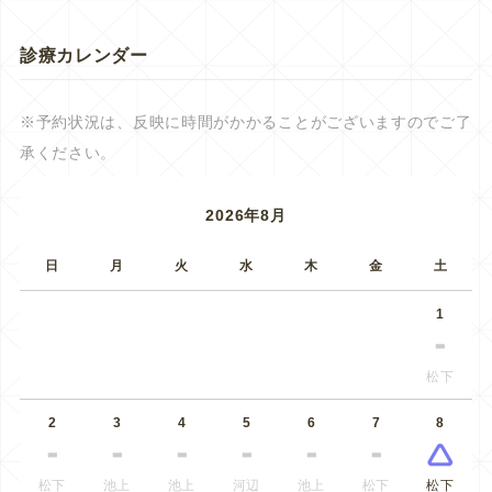
診療カレンダー
※予約状況は、反映に時間がかかることがございますのでご了
承ください。
2026年8月
日
月
火
水
木
金
土
1
松下
2
3
4
5
6
7
8
松下
池上
池上
河辺
池上
松下
松下