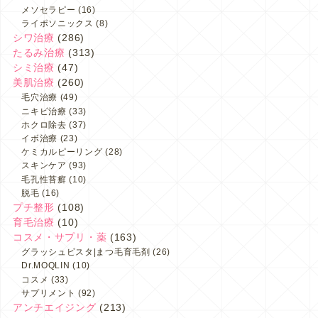
メソセラピー
(16)
ライポソニックス
(8)
シワ治療
(286)
たるみ治療
(313)
シミ治療
(47)
美肌治療
(260)
毛穴治療
(49)
ニキビ治療
(33)
ホクロ除去
(37)
イボ治療
(23)
ケミカルピーリング
(28)
スキンケア
(93)
毛孔性苔癬
(10)
脱毛
(16)
プチ整形
(108)
育毛治療
(10)
コスメ・サプリ・薬
(163)
グラッシュビスタ|まつ毛育毛剤
(26)
Dr.MOQLIN
(10)
コスメ
(33)
サプリメント
(92)
アンチエイジング
(213)