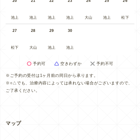
20
21
22
23
24
25
26
池上
池上
池上
池上
大山
池上
松下
27
28
29
30
松下
大山
池上
池上
予約可
空きわずか
予約不可
※ご予約の受付は1ヶ月前の同日から承ります。
※○△でも、治療内容によっては承れない場合がございますので、
ご了承ください。
マップ