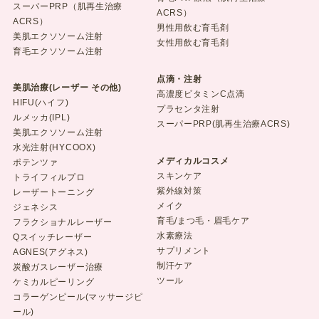
スーパーPRP（肌再生治療
ACRS）
ACRS）
男性用飲む育毛剤
美肌エクソソーム注射
女性用飲む育毛剤
育毛エクソソーム注射
点滴・注射
美肌治療(レーザー その他)
高濃度ビタミンC点滴
HIFU(ハイフ)
プラセンタ注射
ルメッカ(IPL)
スーパーPRP(肌再生治療ACRS)
美肌エクソソーム注射
水光注射(HYCOOX)
メディカルコスメ
ポテンツァ
スキンケア
トライフィルプロ
紫外線対策
レーザートーニング
メイク
ジェネシス
育毛/まつ毛・眉毛ケア
フラクショナルレーザー
水素療法
Qスイッチレーザー
サプリメント
AGNES(アグネス)
制汗ケア
炭酸ガスレーザー治療
ツール
ケミカルピーリング
コラーゲンピール(マッサージピ
ール)