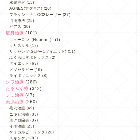
水光注射
(15)
AGNES(アグネス)
(20)
フラクショナルCO2レーザー
(27)
点滴療法
(25)
ピアス
(30)
痩身治療
(101)
ニューロン（Neuronn）
(1)
クリスタル
(12)
サクセンダ(GLPー1ダイエット)
(11)
ふくらはぎボトックス
(2)
ダイエット
(63)
メソセラピー
(16)
ライポソニックス
(8)
シワ治療
(286)
たるみ治療
(313)
シミ治療
(47)
美肌治療
(260)
毛穴治療
(49)
ニキビ治療
(33)
ホクロ除去
(37)
イボ治療
(23)
ケミカルピーリング
(28)
スキンケア
(93)