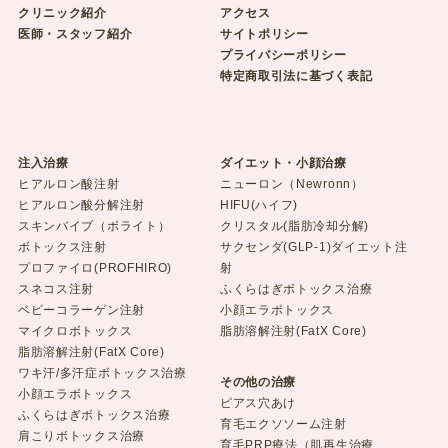
クリニック紹介
アクセス
医師・スタッフ紹介
サイトポリシー
プライバシーポリシー
特定商取引法に基づく表記
注入治療
ダイエット・小顔治療
ヒアルロン酸注射
ニューロン（Newronn）
ヒアルロン酸分解注射
HIFU(ハイフ)
スキンバイブ（ボライト）
クリスタル(脂肪冷却分解)
ボトックス注射
サクセンダ(GLP-1)ダイエット注
プロファイロ(PROFHIRO)
射
スネコス注射
ふくらはぎボトックス治療
ベビーコラーゲン注射
小顔エラボトックス
マイクロボトックス
脂肪溶解注射(FatX Core)
脂肪溶解注射(FatX Core)
ワキ汗/多汗症ボトックス治療
その他の治療
小顔エラボトックス
ピアス穴あけ
ふくらはぎボトックス治療
育毛エクソソーム注射
肩こりボトックス治療
育毛PRP療法（肌再生治療