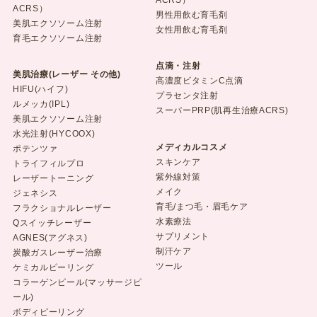
ACRS）
ACRS）
男性用飲む育毛剤
美肌エクソソーム注射
女性用飲む育毛剤
育毛エクソソーム注射
点滴・注射
美肌治療(レーザー その他)
高濃度ビタミンC点滴
HIFU(ハイフ)
プラセンタ注射
ルメッカ(IPL)
スーパーPRP(肌再生治療ACRS)
美肌エクソソーム注射
水光注射(HYCOOX)
メディカルコスメ
ポテンツァ
スキンケア
トライフィルプロ
紫外線対策
レーザートーニング
メイク
ジェネシス
育毛/まつ毛・眉毛ケア
フラクショナルレーザー
水素療法
Qスイッチレーザー
サプリメント
AGNES(アグネス)
制汗ケア
炭酸ガスレーザー治療
ツール
ケミカルピーリング
コラーゲンピール(マッサージピ
ール)
ボディピーリング