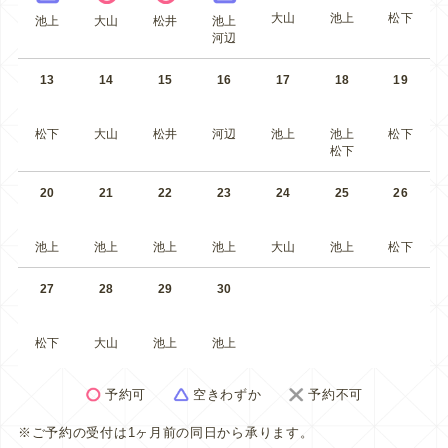
大山
池上
松下
池上
大山
松井
池上
河辺
13
14
15
16
17
18
19
松下
大山
松井
河辺
池上
池上
松下
松下
20
21
22
23
24
25
26
池上
池上
池上
池上
大山
池上
松下
27
28
29
30
松下
大山
池上
池上
予約可
空きわずか
予約不可
※ご予約の受付は1ヶ月前の同日から承ります。