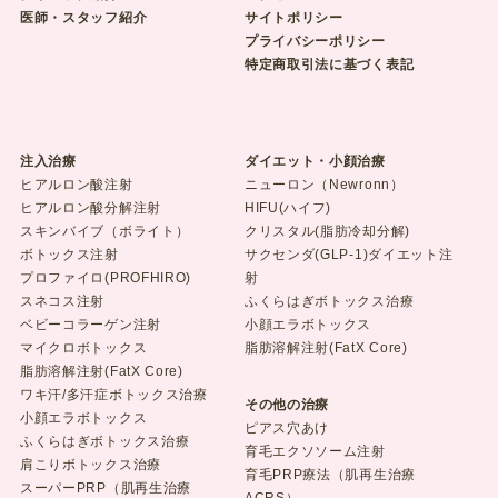
医師・スタッフ紹介
サイトポリシー
プライバシーポリシー
特定商取引法に基づく表記
注入治療
ダイエット・小顔治療
ヒアルロン酸注射
ニューロン（Newronn）
ヒアルロン酸分解注射
HIFU(ハイフ)
スキンバイブ（ボライト）
クリスタル(脂肪冷却分解)
ボトックス注射
サクセンダ(GLP-1)ダイエット注
プロファイロ(PROFHIRO)
射
スネコス注射
ふくらはぎボトックス治療
ベビーコラーゲン注射
小顔エラボトックス
マイクロボトックス
脂肪溶解注射(FatX Core)
脂肪溶解注射(FatX Core)
ワキ汗/多汗症ボトックス治療
その他の治療
小顔エラボトックス
ピアス穴あけ
ふくらはぎボトックス治療
育毛エクソソーム注射
肩こりボトックス治療
育毛PRP療法（肌再生治療
スーパーPRP（肌再生治療